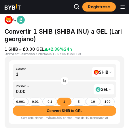
Regístrese
Inicio
SHIB to GEL
Convertir 1 SHIB (SHIBA INU) a GEL (Lari
georgiano)
1 SHIB ≈ ₾0.00 GEL
▲
+2.38%
24h
Última actualización
：
2026/08/10 07:50
(
GMT+0
)
Gastar
SHIB
Recibir ~
GEL
0.001
0.01
0.1
1
5
10
100
Convert SHIB to GEL
Cero comisiones · más de 350 criptos · más de 40 monedas fiat