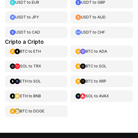
USDT
to
EUR
USDT
to
GBP
USDT
to
JPY
USDT
to
AUD
USDT
to
CAD
USDT
to
CHF
Cripto a Cripto
BTC
to
ETH
BTC
to
ADA
SOL
to
TRX
BTC
to
SOL
ETH
to
SOL
BTC
to
XRP
ETH
to
BNB
SOL
to
AVAX
BTC
to
DOGE