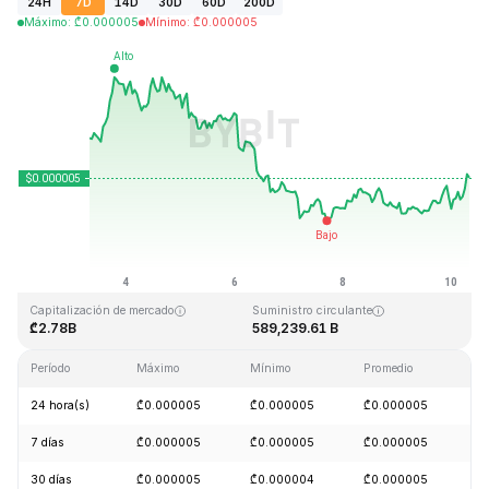
24H
7D
14D
30D
60D
200D
Máximo
:
₾
0.000005
Mínimo
:
₾
0.000005
Última actualización: 2026-08-10, 07:50 GMT+0
Máximo histórico
Mínimo histórico
₾0.000086
₾0.000000
Capitalización de mercado
Suministro circulante
₾2.78B
589,239.61 B
Período
Máximo
Mínimo
Promedio
C
24 hora(s)
₾0.000005
₾0.000005
₾0.000005
+
7 días
₾0.000005
₾0.000005
₾0.000005
-
30 días
₾0.000005
₾0.000004
₾0.000005
+