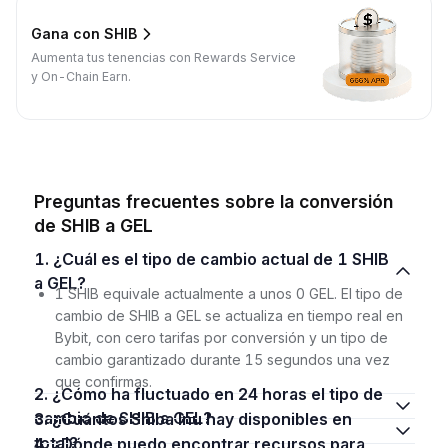
Gana con SHIB
Aumenta tus tenencias con Rewards Service
y On-Chain Earn.
Preguntas frecuentes sobre la conversión
de SHIB a GEL
1. ¿Cuál es el tipo de cambio actual de 1 SHIB
a GEL?
1 SHIB equivale actualmente a unos 0 GEL. El tipo de
cambio de SHIB a GEL se actualiza en tiempo real en
Bybit, con cero tarifas por conversión y un tipo de
cambio garantizado durante 15 segundos una vez
que confirmas.
2. ¿Cómo ha fluctuado en 24 horas el tipo de
cambio de SHIB a GEL?
3. ¿Cuántos Shiba Inu hay disponibles en
total?
4. ¿Dónde puedo encontrar recursos para