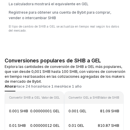
La calculadora mostrará el equivalente en GEL
Regístrese para obtener una cuenta de Bybit para comprar,
vender o intercambiar SHIB
El tipo de cambio de SHIB a GEL se actualiza en tiempo real según los datos
del mercado.
Conversiones populares de SHIB a GEL
Explora las cantidades de conversión de SHIB a GEL más populares,
que van desde 0,001 SHIB hasta 100 SHIB, con valores de conversión
en tiempo real basados en las cotizaciones agregadas de los makers
de mercado de Bybit.
Ahora
Hace 24 horas
Hace 1 mes
Hace 1 año
Convertir SHIB a GEL
Valor de GEL
Convertir GEL a SHIB
Valor de SHIB
0.001 SHIB
0.00000001 GEL
0.001 GEL
81.09 SHIB
0.01 SHIB
0.00000012 GEL
0.01 GEL
810.87 SHIB