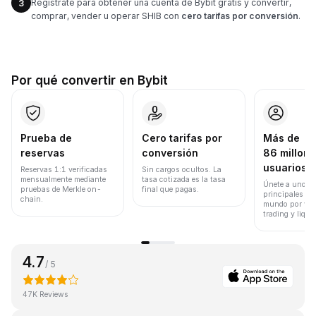
Regístrate para obtener una cuenta de Bybit gratis y convertir,
3
comprar, vender u operar SHIB con
cero tarifas por conversión
.
Por qué convertir en Bybit
Prueba de
Cero tarifas por
Más de
reservas
conversión
86 millone
usuarios
Reservas 1:1 verificadas
Sin cargos ocultos. La
mensualmente mediante
tasa cotizada es la tasa
Únete a uno de
pruebas de Merkle on-
final que pagas.
principales ex
chain.
mundo por vol
trading y liqui
4.7
/ 5
47K Reviews