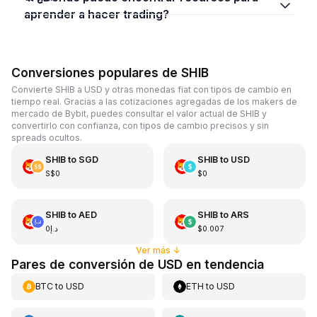
aprender a hacer trading?
Conversiones populares de SHIB
Convierte SHIB a USD y otras monedas fiat con tipos de cambio en
tiempo real. Gracias a las cotizaciones agregadas de los makers de
mercado de Bybit, puedes consultar el valor actual de SHIB y
convertirlo con confianza, con tipos de cambio precisos y sin
spreads ocultos.
SHIB
to
SGD
SHIB
to
USD
S$0
$0
SHIB
to
AED
SHIB
to
ARS
د.إ0
$0.007
Ver más
↓
Pares de conversión de USD en tendencia
BTC
to
USD
ETH
to
USD