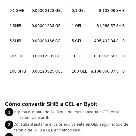
0.1 SHIB
0.00000123 GEL
0.1 GEL
8,108.66 SHIB
1 SHIB
0.00001233 GEL
1 GEL
81,086.57 SHIB
5 SHIB
0.00006166 GEL
5 GEL
405,432.84 SHIB
10 SHIB
0.00012332 GEL
10 GEL
810,865.69 SHIB
100 SHIB
0.00123325 GEL
100 GEL
8,108,656.87 SHIB
Cómo convertir SHIB a GEL en Bybit
Ingresa el monto de SHIB que deseas convertir a GEL en la
1
calculadora de arriba.
Consulta al instante el valor equivalente en GEL según el tipo de
2
cambio de SHIB a GEL en tiempo real.