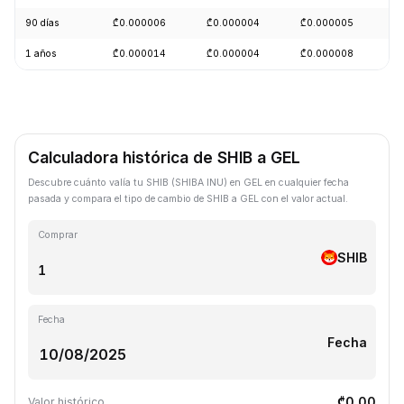
90 días
₾0.000006
₾0.000004
₾0.000005
+
1 años
₾0.000014
₾0.000004
₾0.000008
-
Calculadora histórica de SHIB a GEL
Descubre cuánto valía tu SHIB (SHIBA INU) en GEL en cualquier fecha
pasada y compara el tipo de cambio de SHIB a GEL con el valor actual.
Comprar
SHIB
Fecha
Fecha
₾0.00
Valor histórico