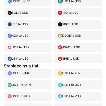
USDC
to
USD
USDT
to
USD
SOL
to
USD
TRX
to
USD
LTC
to
USD
XRP
to
USD
ADA
to
USD
DOGE
to
USD
DOT
to
USD
AVAX
to
USD
LINK
to
USD
SHIB
to
USD
Stablecoins a fiat
USDT
to
INR
USDT
to
PLN
USDT
to
RON
USDT
to
USD
USDT
to
PHP
USDT
to
VND