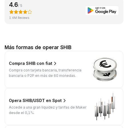
4.6
/ 5
1.4M Reviews
Más formas de operar SHIB
Compra SHIB con fiat
Compra con tarjeta bancaria, transferencia
bancaria o P2P en más de 60 monedas.
Opera SHIB/USDT en Spot
Accede a una gran liquidez y tarifas de Maker
desde el 0,1%.