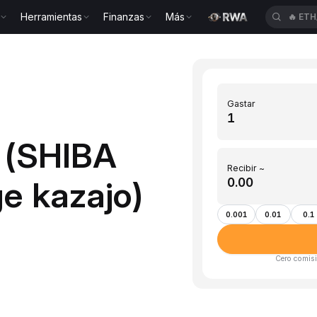
Herramientas
Finanzas
Más
🔥
ETH
Gastar
B (SHIBA
Recibir ~
e kazajo)
0.001
0.01
0.1
Cero comisi