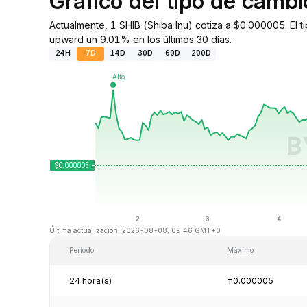
Gráfico del tipo de camb
Actualmente, 1 SHIB (Shiba Inu) cotiza a $0.000005. El 
upward un 9.01% en los últimos 30 días.
24H
7D
14D
30D
60D
200D
Última actualización: 2026-08-08, 09:46 GMT+0
Período
Máximo
24 hora(s)
₸0.000005