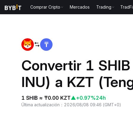
Comprar Cripto
Mercados
Trading
TradFi
Inicio
SHIB to KZT
Convertir 1 SHI
INU) a KZT (Teng
1 SHIB ≈ ₸0.00 KZT
▲
+0.97%
24h
Última actualización
：
2026/08/08 09:46
(
GMT+0
)