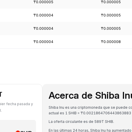
₸0.000005
₸0.000005
₸0.000004
₸0.000005
₸0.000004
₸0.000005
₸0.000004
₸0.000008
Acerca de Shiba In
T
uier fecha pasada y
Shiba Inu es una criptomoneda que se puede con
.
actual es 1 SHIB = ₸0.0021864706443863883
La oferta circulante es de 589T SHIB.
En las últimas 24 horas, Shiba Inu ha aumentado