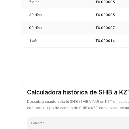
7 días
₸0.000005
30 días
₸0.000005
90 días
₸0.000007
1 años
₸0.000014
Calculadora histórica de SHIB a KZ
Descubre cuánto valía tu SHIB (SHIBA INU) en KZT en cualq
compara el tipo de cambio de SHIB a KZT con el valor actual
Comprar