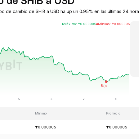
io de SHIB a USD
tipo de cambio de SHIB a USD ha up un 0.95% en las últimas 24 hora
Máximo
:
₸
0.000005
Mínimo
:
₸
0.000005
Mínimo
Promedio
₸0.000005
₸0.000005