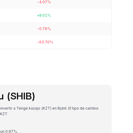
-4.07%
+9.01%
-0.79%
-63.70%
u (SHIB)
vertir a Tenge kazajo (KZT) en Bybit. El tipo de cambio
 KZT.
 un 0.97%.