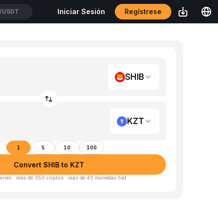
Regístrese
Iniciar Sesión
/USDT
SHIB
KZT
1
5
10
100
Convert SHIB to KZT
ones · más de 350 criptos · más de 40 monedas fiat