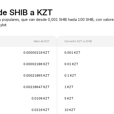
de SHIB a KZT
s populares, que van desde 0,001 SHIB hasta 100 SHIB, con valore
bit.
Valor de KZT
Convertir KZT a SHIB
0.00000219 KZT
0.001 KZT
0.00002186 KZT
0.01 KZT
0.00021865 KZT
0.1 KZT
0.00218647 KZT
1 KZT
0.0109 KZT
5 KZT
0.0219 KZT
10 KZT