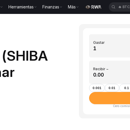
Herramientas
Finanzas
Más
🔥
BTC
Gastar
B (SHIBA
ar
Recibir ~
0.001
0.01
0.1
Cero comisi