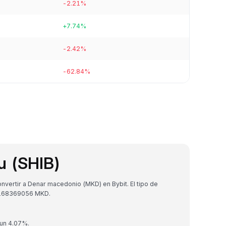
-2.21%
+7.74%
-2.42%
-62.84%
u (SHIB)
vertir a Denar macedonio (MKD) en Bybit. El tipo de
6168369056 MKD.
 un 4.07%.