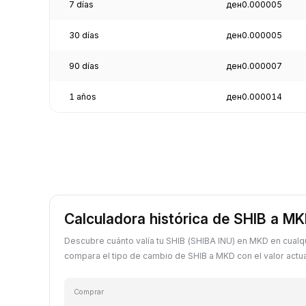
7 días
ден0.000005
30 días
ден0.000005
90 días
ден0.000007
1 años
ден0.000014
Calculadora histórica de SHIB a M
Descubre cuánto valía tu SHIB (SHIBA INU) en MKD en cualq
compara el tipo de cambio de SHIB a MKD con el valor actua
Comprar