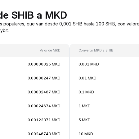
 de SHIB a MKD
s populares, que van desde 0,001 SHIB hasta 100 SHIB, con valore
bit.
Valor de MKD
Convertir MKD a SHIB
0.00000025 MKD
0.001 MKD
0.00000247 MKD
0.01 MKD
0.00002467 MKD
0.1 MKD
0.00024674 MKD
1 MKD
0.00123371 MKD
5 MKD
0.00246743 MKD
10 MKD