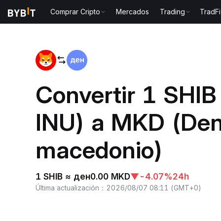
Comprar Cripto
Mercados
Trading
TradFi
Inicio
SHIB to MKD
Convertir 1 SHI
INU) a MKD (Den
macedonio)
1 SHIB ≈ ден0.00 MKD
▼
-4.07%
24h
Última actualización
：
2026/08/07 08:11
(
GMT+0
)