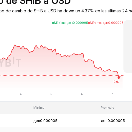
io de SHIB a USD
tipo de cambio de SHIB a USD ha down un 4.37% en las últimas 24 h
Máximo
:
ден
0.000005
Mínimo
:
ден
0.000005
Mínimo
Promedio
ден0.000005
ден0.000005