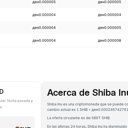
ден0.000005
ден0.000005
ден0.000004
ден0.000004
ден0.000004
ден0.000005
ден0.000004
ден0.000008
Acerca de Shiba In
KD
uier fecha pasada y
Shiba Inu es una criptomoneda que se puede con
l.
cambio actual es 1 SHIB = ден0.0002467427
La oferta circulante es de 589T SHIB.
En las últimas 24 horas, Shiba Inu ha disminuido