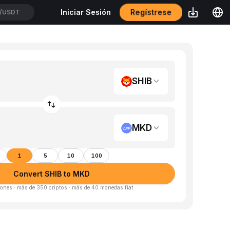
Regístrese
Iniciar Sesión
/USDT
SHIB
MKD
1
5
10
100
Convert SHIB to MKD
ones · más de 350 criptos · más de 40 monedas fiat