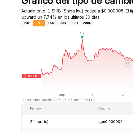
Gráfico del tipo de camb
Actualmente, 1 SHIB (Shiba Inu) cotiza a $0.000005. El 
upward un 7.74% en los últimos 30 días.
24H
7D
14D
30D
60D
200D
Última actualización: 2026-08-07, 08:11 GMT+0
Período
Máximo
24 hora(s)
ден0.000005