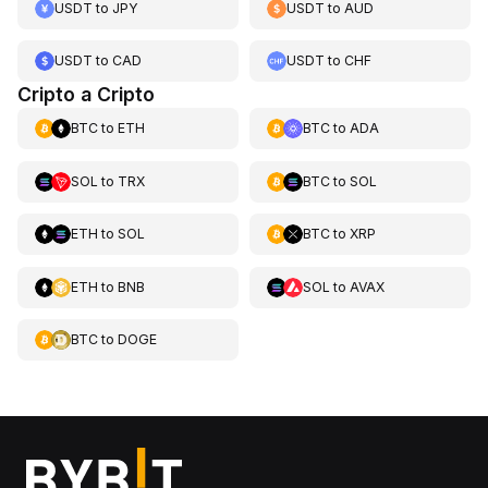
USDT
to
JPY
USDT
to
AUD
USDT
to
CAD
USDT
to
CHF
Cripto a Cripto
BTC
to
ETH
BTC
to
ADA
SOL
to
TRX
BTC
to
SOL
ETH
to
SOL
BTC
to
XRP
ETH
to
BNB
SOL
to
AVAX
BTC
to
DOGE