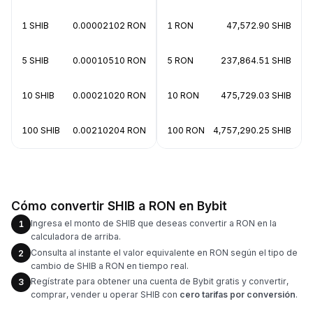
1 SHIB
0.00002102 RON
1 RON
47,572.90 SHIB
5 SHIB
0.00010510 RON
5 RON
237,864.51 SHIB
10 SHIB
0.00021020 RON
10 RON
475,729.03 SHIB
100 SHIB
0.00210204 RON
100 RON
4,757,290.25 SHIB
Cómo convertir SHIB a RON en Bybit
Ingresa el monto de SHIB que deseas convertir a RON en la
1
calculadora de arriba.
Consulta al instante el valor equivalente en RON según el tipo de
2
cambio de SHIB a RON en tiempo real.
Regístrate para obtener una cuenta de Bybit gratis y convertir,
3
comprar, vender u operar SHIB con
cero tarifas por conversión
.