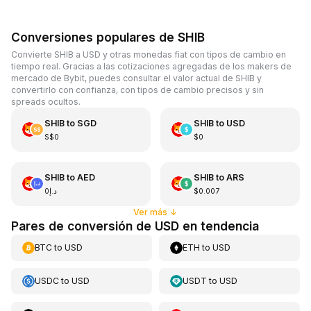
Conversiones populares de SHIB
Convierte SHIB a USD y otras monedas fiat con tipos de cambio en
tiempo real. Gracias a las cotizaciones agregadas de los makers de
mercado de Bybit, puedes consultar el valor actual de SHIB y
convertirlo con confianza, con tipos de cambio precisos y sin
spreads ocultos.
SHIB
to
SGD
SHIB
to
USD
S$0
$0
SHIB
to
AED
SHIB
to
ARS
د.إ0
$0.007
Ver más
↓
Pares de conversión de USD en tendencia
BTC
to
USD
ETH
to
USD
USDC
to
USD
USDT
to
USD