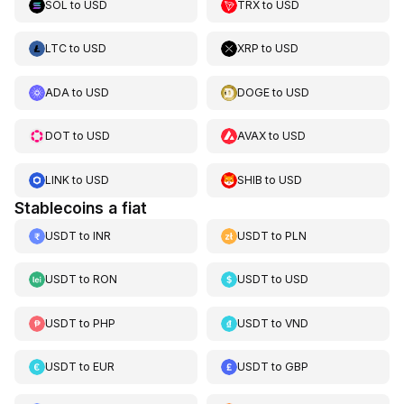
SOL
to
USD
TRX
to
USD
LTC
to
USD
XRP
to
USD
ADA
to
USD
DOGE
to
USD
DOT
to
USD
AVAX
to
USD
LINK
to
USD
SHIB
to
USD
Stablecoins a fiat
USDT
to
INR
USDT
to
PLN
USDT
to
RON
USDT
to
USD
USDT
to
PHP
USDT
to
VND
USDT
to
EUR
USDT
to
GBP