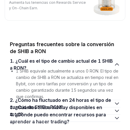
Aumenta tus tenencias con Rewards Service
y On-Chain Earn.
Preguntas frecuentes sobre la conversión
de SHIB a RON
1. ¿Cuál es el tipo de cambio actual de 1 SHIB
a RON?
1 SHIB equivale actualmente a unos 0 RON. El tipo de
cambio de SHIB a RON se actualiza en tiempo real en
Bybit, con cero tarifas por conversión y un tipo de
cambio garantizado durante 15 segundos una vez
que confirmas.
2. ¿Cómo ha fluctuado en 24 horas el tipo de
cambio de SHIB a RON?
3. ¿Cuántos Shiba Inu hay disponibles en
total?
4. ¿Dónde puedo encontrar recursos para
aprender a hacer trading?