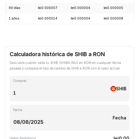
90 días
lei0.000007
lei0.000004
lei0.000005
-
1 años
lei0.000014
lei0.000004
lei0.000008
-
Calculadora histórica de SHIB a RON
Descubre cuánto valía tu SHIB (SHIBA INU) en RON en cualquier fecha
pasada y compara el tipo de cambio de SHIB a RON con el valor actual.
Comprar
SHIB
Fecha
Fecha
lei0.00
Valor histórico