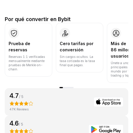
Por qué convertir en Bybit
Prueba de
Cero tarifas por
Más de
reservas
conversión
86 millone
usuarios
Reservas 1:1 verificadas
Sin cargos ocultos. La
mensualmente mediante
tasa cotizada es la tasa
Únete a uno de
pruebas de Merkle on-
final que pagas.
principales ex
chain.
mundo por vol
trading y liqui
4.7
/ 5
47K Reviews
4.6
/ 5