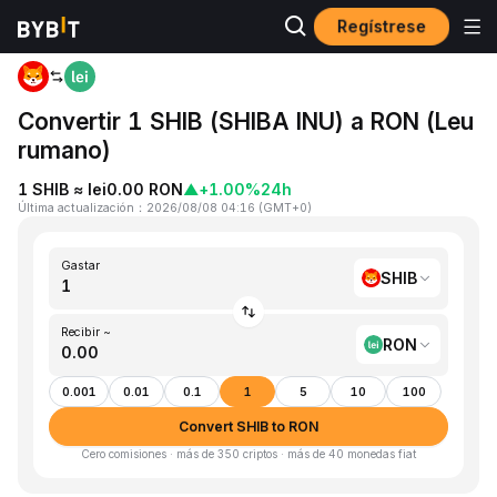
Regístrese
Inicio
SHIB to RON
Convertir 1 SHIB (SHIBA INU) a RON (Leu
rumano)
1 SHIB ≈ lei0.00 RON
▲
+1.00%
24h
Última actualización
：
2026/08/08 04:16
(
GMT+0
)
Gastar
SHIB
Recibir ~
RON
0.001
0.01
0.1
1
5
10
100
Convert SHIB to RON
Cero comisiones · más de 350 criptos · más de 40 monedas fiat