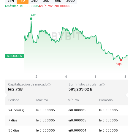
24H
7D
14D
30D
60D
200D
Máximo
:
lei
0.000005
Mínimo
:
lei
0.000005
Última actualización: 2026-08-08, 04:16 GMT+0
Máximo histórico
Mínimo histórico
lei0.000086
lei0.000000
Capitalización de mercado
Suministro circulante
lei2.73B
589,239.62 B
Período
Máximo
Mínimo
Promedio
C
24 hora(s)
lei0.000005
lei0.000005
lei0.000005
+
7 días
lei0.000005
lei0.000005
lei0.000005
-
30 días
lei0.000005
lei0.000004
lei0.000005
+