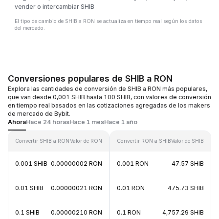
vender o intercambiar SHIB
El tipo de cambio de SHIB a RON se actualiza en tiempo real según los datos
del mercado.
Conversiones populares de SHIB a RON
Explora las cantidades de conversión de SHIB a RON más populares,
que van desde 0,001 SHIB hasta 100 SHIB, con valores de conversión
en tiempo real basados en las cotizaciones agregadas de los makers
de mercado de Bybit.
Ahora
Hace 24 horas
Hace 1 mes
Hace 1 año
Convertir SHIB a RON
Valor de RON
Convertir RON a SHIB
Valor de SHIB
0.001 SHIB
0.00000002 RON
0.001 RON
47.57 SHIB
0.01 SHIB
0.00000021 RON
0.01 RON
475.73 SHIB
0.1 SHIB
0.00000210 RON
0.1 RON
4,757.29 SHIB