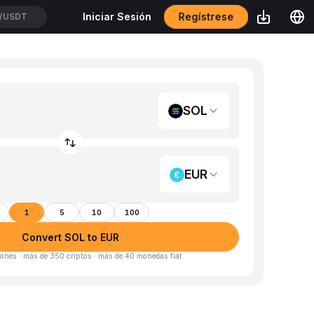
Regístrese
Iniciar Sesión
/USDT
SOL
EUR
1
5
10
100
Convert SOL to EUR
ones · más de 350 criptos · más de 40 monedas fiat