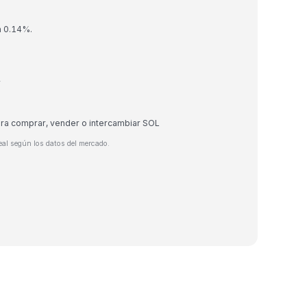
n 0.14%.
r
ara comprar, vender o intercambiar SOL
eal según los datos del mercado.