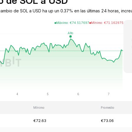
io de SOL a USD
 cambio de SOL a USD ha up un 0.37% en las últimas 24 horas, incr
Máximo
:
€
74.517697
Mínimo
:
€
71.162975
Mínimo
Promedio
€72.63
€73.06