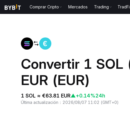
Comprar Cripto
Mercados
Trading
TradFi
Inicio
SOL to EUR
Convertir 1 SOL 
EUR (EUR)
1 SOL ≈ €63.81 EUR
▲
+0.14%
24h
Última actualización
：
2026/08/07 11:02
(
GMT+0
)