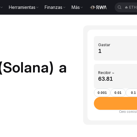
Herramientas
Finanzas
Más
🔥
ETH
Gastar
(Solana) a
Recibir ~
0.001
0.01
0.1
Cero comisi