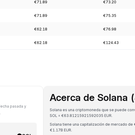
€71.89
€73.20
€71.89
€75.35
€62.18
€76.98
€62.18
€124.43
Acerca de Solana 
 fecha pasada y
Solana es una criptomoneda que se puede conver
.
SOL = €63.81215921592035 EUR.
Solana tiene una capitalización de mercado d
€1.17B EUR.