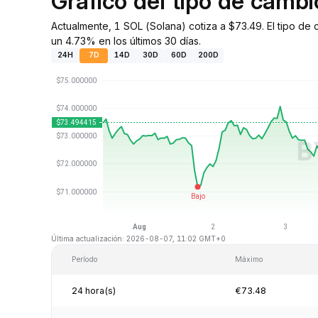
Gráfico del tipo de camb
Actualmente, 1 SOL (Solana) cotiza a $73.49. El tipo de
un 4.73% en los últimos 30 días.
24H
7D
14D
30D
60D
200D
Última actualización: 2026-08-07, 11:02 GMT+0
Período
Máximo
24 hora(s)
€73.48