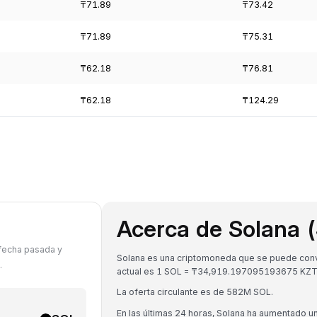
₸71.89
₸73.42
₸71.89
₸75.31
₸62.18
₸76.81
₸62.18
₸124.29
Acerca de Solana 
T
 fecha pasada y
Solana es una criptomoneda que se puede conver
.
actual es 1 SOL = ₸34,919.197095193675 KZT
La oferta circulante es de 582M SOL.
En las últimas 24 horas, Solana ha aumentado u