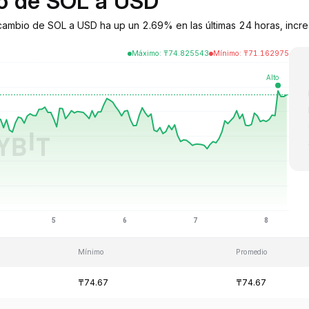
io de SOL a USD
e cambio de SOL a USD ha up un 2.69% en las últimas 24 horas, incr
Máximo
:
₸
74.825543
Mínimo
:
₸
71.162975
Mínimo
Promedio
₸74.67
₸74.67