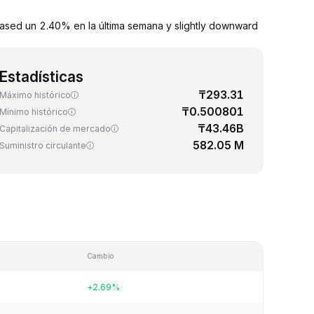
eased un 2.40% en la última semana y slightly downward
Estadísticas
₸293.31
Máximo histórico
₸0.500801
Mínimo histórico
₸43.46B
Capitalización de mercado
582.05 M
Suministro circulante
Cambio
+2.69%