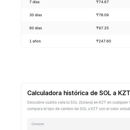
7 días
₸74.67
30 días
₸78.09
90 días
₸97.25
1 años
₸247.60
Calculadora histórica de SOL a KZ
Descubre cuánto valía tu SOL (Solana) en KZT en cualquier
compara el tipo de cambio de SOL a KZT con el valor actual
Comprar