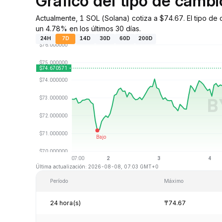
Gráfico del tipo de camb
Actualmente, 1 SOL (Solana) cotiza a $74.67. El tipo d
un 4.78% en los últimos 30 días.
24H
7D
14D
30D
60D
200D
Última actualización: 2026-08-08, 07:03 GMT+0
Período
Máximo
24 hora(s)
₸74.67