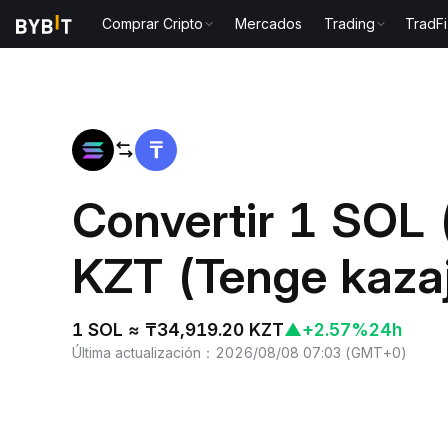
Comprar Cripto
Mercados
Trading
TradFi
Inicio
SOL to KZT
Convertir 1 SOL 
KZT (Tenge kaza
1 SOL ≈ ₸34,919.20 KZT
▲
+2.57%
24h
Última actualización
：
2026/08/08 07:03
(
GMT+0
)