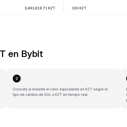
3,491,919.71 KZT
100 KZT
T en Bybit
2
Consulta al instante el valor equivalente en KZT según el
tipo de cambio de SOL a KZT en tiempo real.