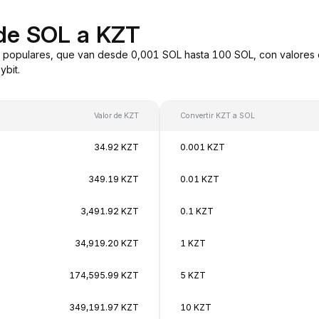
 de SOL a KZT
 populares, que van desde 0,001 SOL hasta 100 SOL, con valores 
bit.
Valor de KZT
Convertir KZT a SOL
34.92 KZT
0.001 KZT
349.19 KZT
0.01 KZT
3,491.92 KZT
0.1 KZT
34,919.20 KZT
1 KZT
174,595.99 KZT
5 KZT
349,191.97 KZT
10 KZT