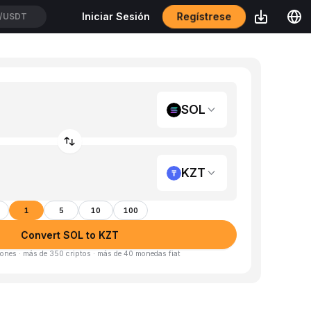
Regístrese
Iniciar Sesión
/USDT
SOL
KZT
1
5
10
100
Convert SOL to KZT
ones · más de 350 criptos · más de 40 monedas fiat