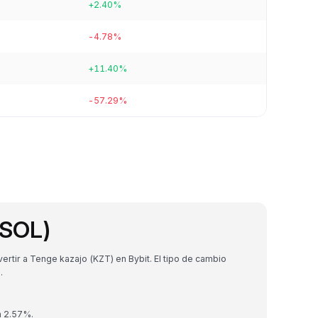
+2.40%
-4.78%
+11.40%
-57.29%
(SOL)
tir a Tenge kazajo (KZT) en Bybit. El tipo de cambio
.
n 2.57%.