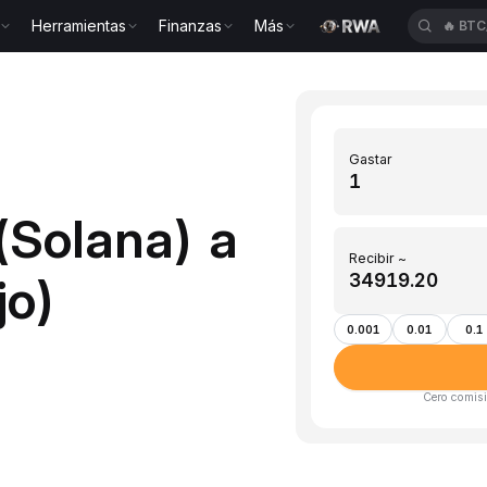
Herramientas
Finanzas
Más
🔥
BTC
Gastar
(Solana) a
Recibir ~
jo)
0.001
0.01
0.1
Cero comisi