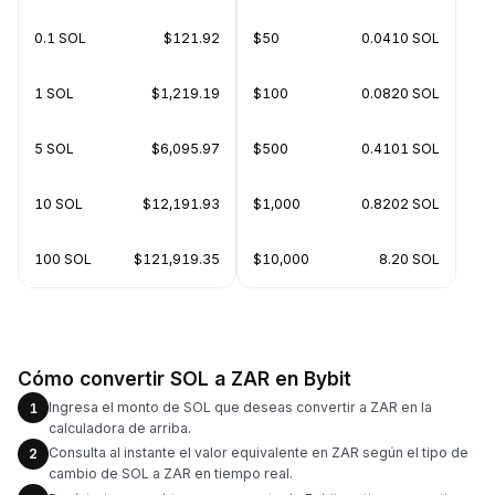
0.1 SOL
$121.92
$50
0.0410 SOL
1 SOL
$1,219.19
$100
0.0820 SOL
5 SOL
$6,095.97
$500
0.4101 SOL
10 SOL
$12,191.93
$1,000
0.8202 SOL
100 SOL
$121,919.35
$10,000
8.20 SOL
Cómo convertir SOL a ZAR en Bybit
Ingresa el monto de SOL que deseas convertir a ZAR en la
1
calculadora de arriba.
Consulta al instante el valor equivalente en ZAR según el tipo de
2
cambio de SOL a ZAR en tiempo real.