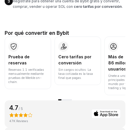
Regístrate para obtener una cuenta de Bybit gratis y convertir,
3
comprar, vender u operar SOL con
cero tarifas por conversión
.
Por qué convertir en Bybit
Prueba de
Cero tarifas por
Más de
reservas
conversión
86 millone
usuarios
Reservas 1:1 verificadas
Sin cargos ocultos. La
mensualmente mediante
tasa cotizada es la tasa
Únete a uno de
pruebas de Merkle on-
final que pagas.
principales ex
chain.
mundo por vol
trading y liqui
4.7
/ 5
47K Reviews