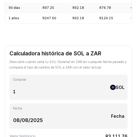
90 días
R97.25
R62.18
R76.78
+14
1 años
R247.60
R62.18
R124.15
-57
Calculadora histórica de SOL a ZAR
Descubre cuánto valía tu SOL (Solana) en ZAR en cualquier fecha pasada y
compara el tipo de cambio de SOL a ZAR con el valor actual.
Comprar
SOL
Fecha
Fecha
R3,111.76
Valor histórico