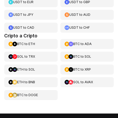
USDT
to
EUR
USDT
to
GBP
USDT
to
JPY
USDT
to
AUD
USDT
to
CAD
USDT
to
CHF
Cripto a Cripto
BTC
to
ETH
BTC
to
ADA
SOL
to
TRX
BTC
to
SOL
ETH
to
SOL
BTC
to
XRP
ETH
to
BNB
SOL
to
AVAX
BTC
to
DOGE