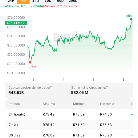
24H
7D
14D
30D
60D
200D
Máximo
:
R
75.529244
Mínimo
:
R
71.162975
Última actualización: 2026-08-08, 13:40 GMT+0
Máximo histórico
Mínimo histórico
R293.31
R0.500801
Capitalización de mercado
Suministro circulante
R43.91B
582.05 M
Período
Máximo
Mínimo
Promedio
Cam
24 hora(s)
R75.42
R73.59
R74.50
+1.
7 días
R75.42
R71.89
R73.53
+3.
30 días
R78.09
R71.89
R75.28
-2.