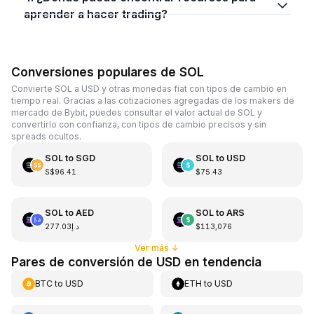
aprender a hacer trading?
Conversiones populares de SOL
Convierte SOL a USD y otras monedas fiat con tipos de cambio en
tiempo real. Gracias a las cotizaciones agregadas de los makers de
mercado de Bybit, puedes consultar el valor actual de SOL y
convertirlo con confianza, con tipos de cambio precisos y sin
spreads ocultos.
SOL
to
SGD
SOL
to
USD
S$96.41
$75.43
SOL
to
AED
SOL
to
ARS
د.إ277.03
$113,076
Ver más
↓
Pares de conversión de USD en tendencia
BTC
to
USD
ETH
to
USD