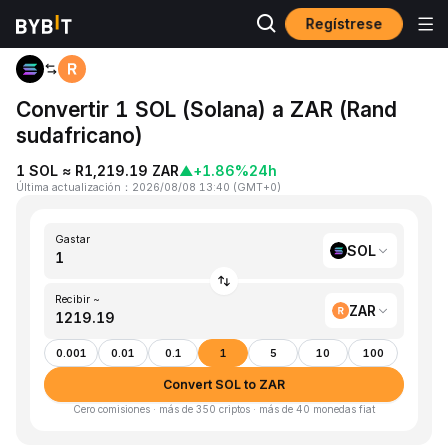
Regístrese
Inicio
SOL to ZAR
Convertir 1 SOL (Solana) a ZAR (Rand
sudafricano)
1 SOL ≈ R1,219.19 ZAR
▲
+1.86%
24h
Última actualización
：
2026/08/08 13:40
(
GMT+0
)
Gastar
SOL
Recibir ~
ZAR
0.001
0.01
0.1
1
5
10
100
Convert SOL to ZAR
Cero comisiones · más de 350 criptos · más de 40 monedas fiat