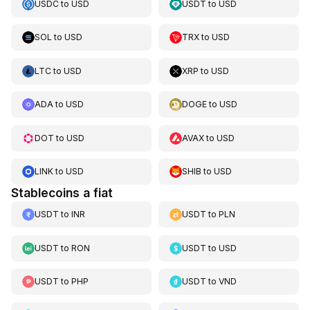
USDC
to
USD
USDT
to
USD
SOL
to
USD
TRX
to
USD
LTC
to
USD
XRP
to
USD
ADA
to
USD
DOGE
to
USD
DOT
to
USD
AVAX
to
USD
LINK
to
USD
SHIB
to
USD
Stablecoins a fiat
USDT
to
INR
USDT
to
PLN
USDT
to
RON
USDT
to
USD
USDT
to
PHP
USDT
to
VND