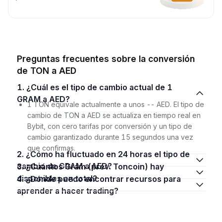
Preguntas frecuentes sobre la conversión
de TON a AED
1. ¿Cuál es el tipo de cambio actual de 1
GRAM a AED?
1 TON equivale actualmente a unos -- AED. El tipo de
cambio de TON a AED se actualiza en tiempo real en
Bybit, con cero tarifas por conversión y un tipo de
cambio garantizado durante 15 segundos una vez
que confirmas.
2. ¿Cómo ha fluctuado en 24 horas el tipo de
cambio de GRAM a AED?
3. ¿Cuántos Gram (prev. Toncoin) hay
disponibles en total?
4. ¿Dónde puedo encontrar recursos para
aprender a hacer trading?