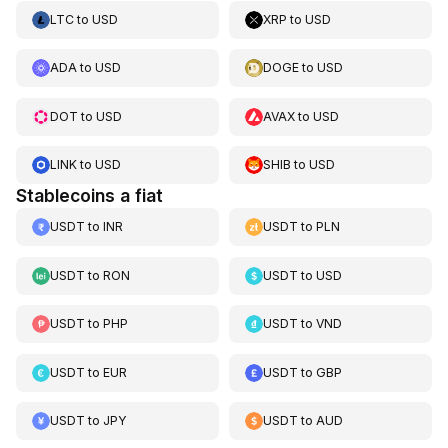
LTC
to
USD
XRP
to
USD
ADA
to
USD
DOGE
to
USD
DOT
to
USD
AVAX
to
USD
LINK
to
USD
SHIB
to
USD
Stablecoins a fiat
USDT
to
INR
USDT
to
PLN
USDT
to
RON
USDT
to
USD
USDT
to
PHP
USDT
to
VND
USDT
to
EUR
USDT
to
GBP
USDT
to
JPY
USDT
to
AUD