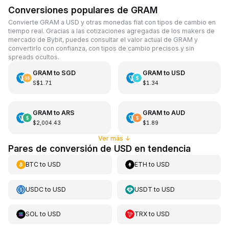
Conversiones populares de GRAM
Convierte GRAM a USD y otras monedas fiat con tipos de cambio en
tiempo real. Gracias a las cotizaciones agregadas de los makers de
mercado de Bybit, puedes consultar el valor actual de GRAM y
convertirlo con confianza, con tipos de cambio precisos y sin
spreads ocultos.
GRAM
to
SGD
GRAM
to
USD
S$1.71
$1.34
GRAM
to
ARS
GRAM
to
AUD
$2,004.43
$1.89
Ver más
↓
Pares de conversión de USD en tendencia
BTC
to
USD
ETH
to
USD
USDC
to
USD
USDT
to
USD
SOL
to
USD
TRX
to
USD