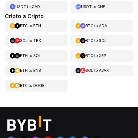
USDT
to
CAD
USDT
to
CHF
Cripto a Cripto
BTC
to
ETH
BTC
to
ADA
SOL
to
TRX
BTC
to
SOL
ETH
to
SOL
BTC
to
XRP
ETH
to
BNB
SOL
to
AVAX
BTC
to
DOGE