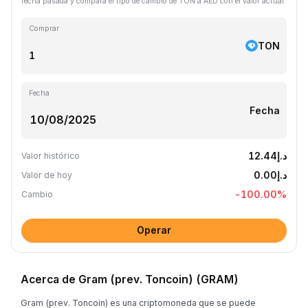
fecha pasada y compara el tipo de cambio de TON a AED con el valor actual.
Comprar
TON
Fecha
Fecha
د.إ12.44
Valor histórico
د.إ0.00
Valor de hoy
-100.00
%
Cambio
Operar
Acerca de Gram (prev. Toncoin) (GRAM)
Gram (prev. Toncoin) es una criptomoneda que se puede