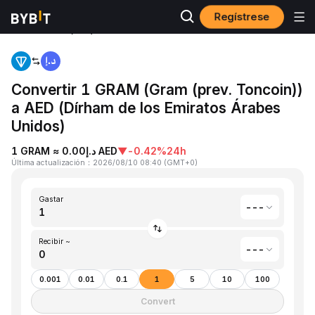
Regístrese
Gram (prev. Toncoin)(GRAM) to Dírham de los Emiratos Árabes
Inicio
Unidos(AED)
Convertir 1 GRAM (Gram (prev. Toncoin))
a AED (Dírham de los Emiratos Árabes
Unidos)
1 GRAM ≈ د.إ0.00 AED
▼
-0.42%
24h
Última actualización
：
2026/08/10 08:40
(
GMT+0
)
Gastar
---
Recibir ~
---
0.001
0.01
0.1
1
5
10
100
Convert