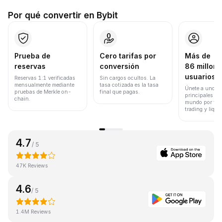
Por qué convertir en Bybit
Prueba de
Cero tarifas por
Más de
reservas
conversión
86 millone
usuarios
Reservas 1:1 verificadas
Sin cargos ocultos. La
mensualmente mediante
tasa cotizada es la tasa
Únete a uno de
pruebas de Merkle on-
final que pagas.
principales ex
chain.
mundo por vol
trading y liqui
4.7
/ 5
47K Reviews
4.6
/ 5
1.4M Reviews