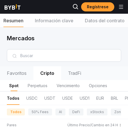
Regístrese
Resumen
Información clave
Datos del contrato
Mercados
Favoritos
Cripto
TradFi
Spot
Perpetuos
Vencimiento
Opciones
Todos
USDC
USDT
USDE
USD1
EUR
BRL
P
Todos
50% Fees
AI
DeFi
xStocks
Zona de
Pares
Último Precio/Cambio en 24 H