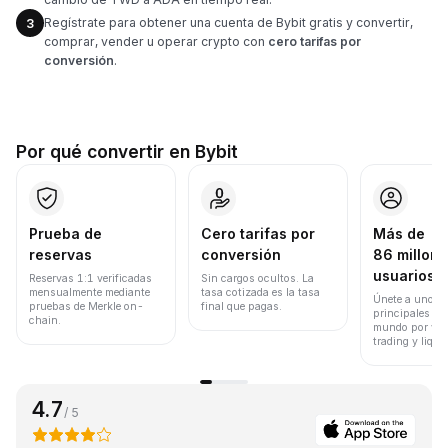
Regístrate para obtener una cuenta de Bybit gratis y convertir,
3
comprar, vender u operar crypto con
cero tarifas por
conversión
.
Por qué convertir en Bybit
Prueba de
Cero tarifas por
Más de
reservas
conversión
86 millone
usuarios
Reservas 1:1 verificadas
Sin cargos ocultos. La
mensualmente mediante
tasa cotizada es la tasa
Únete a uno de
pruebas de Merkle on-
final que pagas.
principales ex
chain.
mundo por vol
trading y liqui
4.7
/ 5