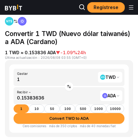
Regístrese
Inicio
TWD to ADA
Convertir 1 TWD (Nuevo dólar taiwanés)
a ADA (Cardano)
1 TWD ≈ 0.153836 ADA
▼
-1.09%
24h
Última actualización
：
2026/08/08 03:55
(
GMT+0
)
Gastar
TWD
Recibir ~
ADA
1
10
50
100
500
1000
10000
Convert TWD to ADA
Cero comisiones · más de 350 criptos · más de 40 monedas fiat