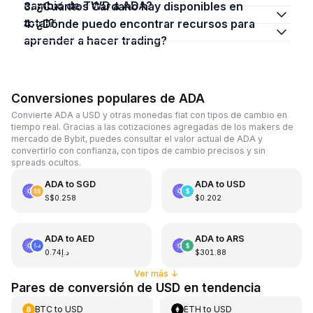
cambio de TWD a ADA?
3. ¿Cuántos Cardano hay disponibles en
total?
4. ¿Dónde puedo encontrar recursos para
aprender a hacer trading?
Conversiones populares de ADA
Convierte ADA a USD y otras monedas fiat con tipos de cambio en
tiempo real. Gracias a las cotizaciones agregadas de los makers de
mercado de Bybit, puedes consultar el valor actual de ADA y
convertirlo con confianza, con tipos de cambio precisos y sin
spreads ocultos.
ADA
to
SGD
ADA
to
USD
S$0.258
$0.202
ADA
to
AED
ADA
to
ARS
د.إ0.74
$301.88
Ver más
↓
Pares de conversión de USD en tendencia
BTC
to
USD
ETH
to
USD