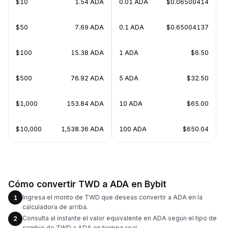
$10
1.54 ADA
0.01 ADA
$0.06500414
$50
7.69 ADA
0.1 ADA
$0.65004137
$100
15.38 ADA
1 ADA
$6.50
$500
76.92 ADA
5 ADA
$32.50
$1,000
153.84 ADA
10 ADA
$65.00
$10,000
1,538.36 ADA
100 ADA
$650.04
Cómo convertir TWD a ADA en Bybit
Ingresa el monto de TWD que deseas convertir a ADA en la
1
calculadora de arriba.
Consulta al instante el valor equivalente en ADA según el tipo de
2
cambio de TWD a ADA en tiempo real.