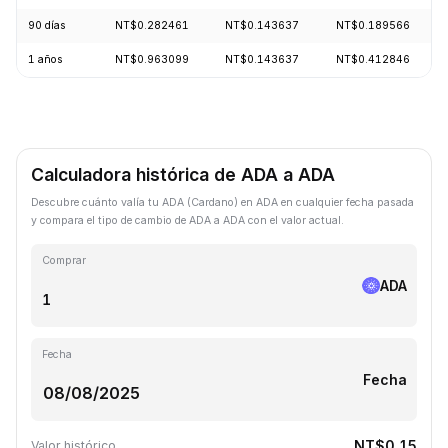
90 días
NT$0.282461
NT$0.143637
NT$0.189566
1 años
NT$0.963099
NT$0.143637
NT$0.412846
Calculadora histórica de ADA a ADA
Descubre cuánto valía tu ADA (Cardano) en ADA en cualquier fecha pasada
y compara el tipo de cambio de ADA a ADA con el valor actual.
Comprar
ADA
Fecha
Fecha
NT$0.15
Valor histórico