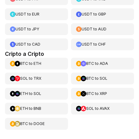
USDT
to
EUR
USDT
to
GBP
USDT
to
JPY
USDT
to
AUD
USDT
to
CAD
USDT
to
CHF
Cripto a Cripto
BTC
to
ETH
BTC
to
ADA
SOL
to
TRX
BTC
to
SOL
ETH
to
SOL
BTC
to
XRP
ETH
to
BNB
SOL
to
AVAX
BTC
to
DOGE