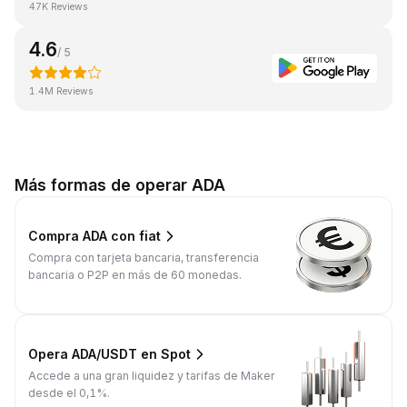
47K Reviews
4.6
/ 5
1.4M Reviews
Más formas de operar ADA
Compra ADA con fiat
Compra con tarjeta bancaria, transferencia
bancaria o P2P en más de 60 monedas.
Opera ADA/USDT en Spot
Accede a una gran liquidez y tarifas de Maker
desde el 0,1%.