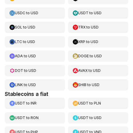
USDC
to
USD
USDT
to
USD
SOL
to
USD
TRX
to
USD
LTC
to
USD
XRP
to
USD
ADA
to
USD
DOGE
to
USD
DOT
to
USD
AVAX
to
USD
LINK
to
USD
SHIB
to
USD
Stablecoins a fiat
USDT
to
INR
USDT
to
PLN
USDT
to
RON
USDT
to
USD
USDT
to
PHP
USDT
to
VND