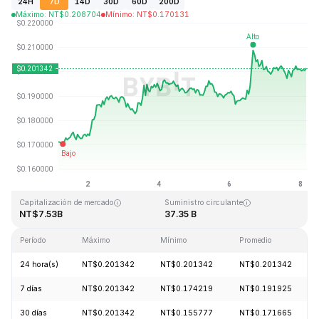
24H
7D
14D
30D
60D
200D
Máximo
:
NT$
0.208704
Mínimo
:
NT$
0.170131
Última actualización: 2026-08-08, 03:55 GMT+0
Máximo histórico
Mínimo histórico
NT$3.09
NT$0.019253
Capitalización de mercado
Suministro circulante
NT$7.53B
37.35 B
Período
Máximo
Mínimo
Promedio
24 hora(s)
NT$0.201342
NT$0.201342
NT$0.201342
7 días
NT$0.201342
NT$0.174219
NT$0.191925
30 días
NT$0.201342
NT$0.155777
NT$0.171665