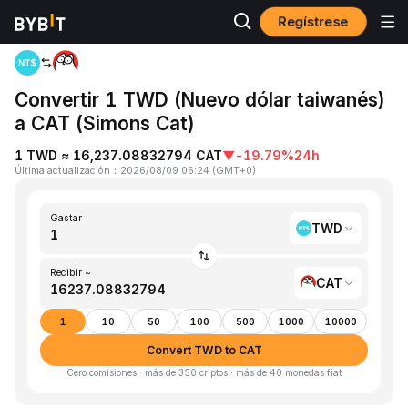
Regístrese
Inicio
TWD to CAT
Convertir 1 TWD (Nuevo dólar taiwanés)
a CAT (Simons Cat)
1 TWD ≈ 16,237.08832794 CAT
▼
-19.79%
24h
Última actualización
：
2026/08/09 06:24
(
GMT+0
)
Gastar
TWD
Recibir ~
CAT
1
10
50
100
500
1000
10000
Convert TWD to CAT
Cero comisiones · más de 350 criptos · más de 40 monedas fiat