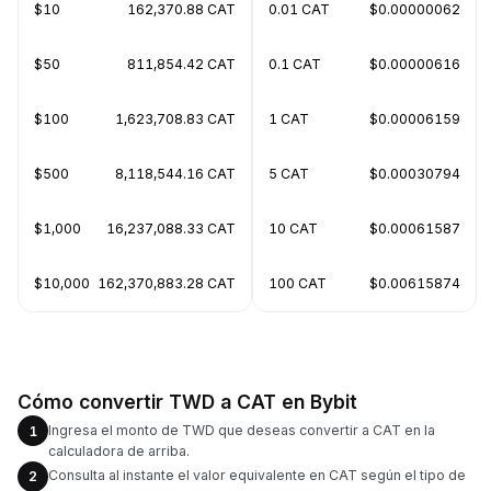
$10
162,370.88 CAT
0.01 CAT
$0.00000062
$50
811,854.42 CAT
0.1 CAT
$0.00000616
$100
1,623,708.83 CAT
1 CAT
$0.00006159
$500
8,118,544.16 CAT
5 CAT
$0.00030794
$1,000
16,237,088.33 CAT
10 CAT
$0.00061587
$10,000
162,370,883.28 CAT
100 CAT
$0.00615874
Cómo convertir TWD a CAT en Bybit
Ingresa el monto de TWD que deseas convertir a CAT en la
1
calculadora de arriba.
Consulta al instante el valor equivalente en CAT según el tipo de
2