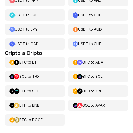
USDT
to
PHP
USDT
to
VND
USDT
to
EUR
USDT
to
GBP
USDT
to
JPY
USDT
to
AUD
USDT
to
CAD
USDT
to
CHF
Cripto a Cripto
BTC
to
ETH
BTC
to
ADA
SOL
to
TRX
BTC
to
SOL
ETH
to
SOL
BTC
to
XRP
ETH
to
BNB
SOL
to
AVAX
BTC
to
DOGE