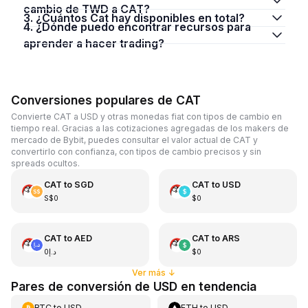
cambio de TWD a CAT?
3. ¿Cuántos Cat hay disponibles en total?
4. ¿Dónde puedo encontrar recursos para
aprender a hacer trading?
Conversiones populares de CAT
Convierte CAT a USD y otras monedas fiat con tipos de cambio en
tiempo real. Gracias a las cotizaciones agregadas de los makers de
mercado de Bybit, puedes consultar el valor actual de CAT y
convertirlo con confianza, con tipos de cambio precisos y sin
spreads ocultos.
CAT
to
SGD
CAT
to
USD
S$0
$0
CAT
to
AED
CAT
to
ARS
د.إ0
$0
Ver más
↓
Pares de conversión de USD en tendencia
BTC
to
USD
ETH
to
USD