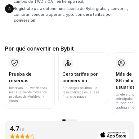
cambio de TWD a CAT en tiempo real.
Regístrate para obtener una cuenta de Bybit gratis y convertir,
3
comprar, vender u operar crypto con
cero tarifas por
conversión
.
Por qué convertir en Bybit
Prueba de
Cero tarifas por
Más de
reservas
conversión
86 millone
usuarios
Reservas 1:1 verificadas
Sin cargos ocultos. La
mensualmente mediante
tasa cotizada es la tasa
Únete a uno de
pruebas de Merkle on-
final que pagas.
principales ex
chain.
mundo por vol
trading y liqui
4.7
/ 5