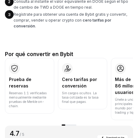
Consulta al instante el valor equivalente en DOGE según el tipo
2
de cambio de TWD a DOGE en tiempo real.
Regístrate para obtener una cuenta de Bybit gratis y convertir,
3
comprar, vender u operar crypto con
cero tarifas por
conversión
.
Por qué convertir en Bybit
Prueba de
Cero tarifas por
Más de
reservas
conversión
86 millone
usuarios
Reservas 1:1 verificadas
Sin cargos ocultos. La
mensualmente mediante
tasa cotizada es la tasa
Únete a uno de
pruebas de Merkle on-
final que pagas.
principales ex
chain.
mundo por vol
trading y liqui
4.7
/ 5