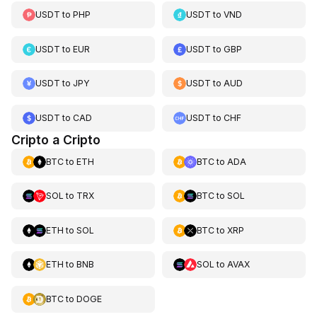
USDT
to
PHP
USDT
to
VND
USDT
to
EUR
USDT
to
GBP
USDT
to
JPY
USDT
to
AUD
USDT
to
CAD
USDT
to
CHF
Cripto a Cripto
BTC
to
ETH
BTC
to
ADA
SOL
to
TRX
BTC
to
SOL
ETH
to
SOL
BTC
to
XRP
ETH
to
BNB
SOL
to
AVAX
BTC
to
DOGE