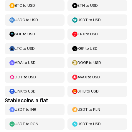
BTC
to
USD
ETH
to
USD
USDC
to
USD
USDT
to
USD
SOL
to
USD
TRX
to
USD
LTC
to
USD
XRP
to
USD
ADA
to
USD
DOGE
to
USD
DOT
to
USD
AVAX
to
USD
LINK
to
USD
SHIB
to
USD
Stablecoins a fiat
USDT
to
INR
USDT
to
PLN
USDT
to
RON
USDT
to
USD