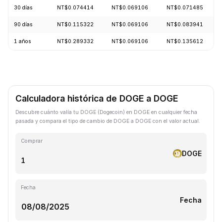
30 días
NT$0.074414
NT$0.069106
NT$0.071485
90 días
NT$0.115322
NT$0.069106
NT$0.083941
1 años
NT$0.289332
NT$0.069106
NT$0.135612
Calculadora histórica de DOGE a DOGE
Descubre cuánto valía tu DOGE (Dogecoin) en DOGE en cualquier fecha
pasada y compara el tipo de cambio de DOGE a DOGE con el valor actual.
Comprar
DOGE
Fecha
Fecha