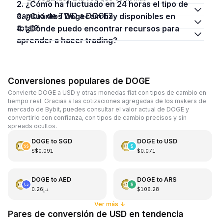
2. ¿Cómo ha fluctuado en 24 horas el tipo de
cambio de TWD a DOGE?
3. ¿Cuántos Dogecoin hay disponibles en
total?
4. ¿Dónde puedo encontrar recursos para
aprender a hacer trading?
Conversiones populares de DOGE
Convierte DOGE a USD y otras monedas fiat con tipos de cambio en
tiempo real. Gracias a las cotizaciones agregadas de los makers de
mercado de Bybit, puedes consultar el valor actual de DOGE y
convertirlo con confianza, con tipos de cambio precisos y sin
spreads ocultos.
DOGE
to
SGD
DOGE
to
USD
S$0.091
$0.071
DOGE
to
AED
DOGE
to
ARS
د.إ0.26
$106.28
Ver más
↓
Pares de conversión de USD en tendencia