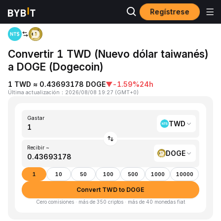
Regístrese
Inicio
TWD to DOGE
Convertir 1 TWD (Nuevo dólar taiwanés)
a DOGE (Dogecoin)
1 TWD ≈ 0.43693178 DOGE
▼
-1.59%
24h
Última actualización
：
2026/08/08 19:27
(
GMT+0
)
Gastar
TWD
Recibir ~
DOGE
1
10
50
100
500
1000
10000
Convert TWD to DOGE
Cero comisiones · más de 350 criptos · más de 40 monedas fiat