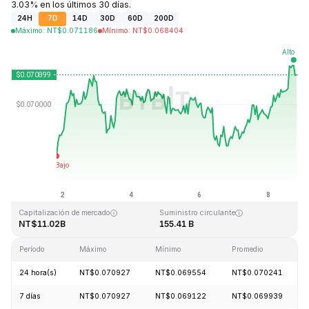
3.03% en los últimos 30 días.
24H
7D
14D
30D
60D
200D
Máximo
:
NT$
0.071186
Mínimo
:
NT$
0.068404
Última actualización: 2026-08-08, 19:27 GMT+0
Máximo histórico
Mínimo histórico
NT$0.731578
NT$0.000087
Capitalización de mercado
Suministro circulante
NT$11.02B
155.41 B
Período
Máximo
Mínimo
Promedio
24 hora(s)
NT$0.070927
NT$0.069554
NT$0.070241
7 días
NT$0.070927
NT$0.069122
NT$0.069939