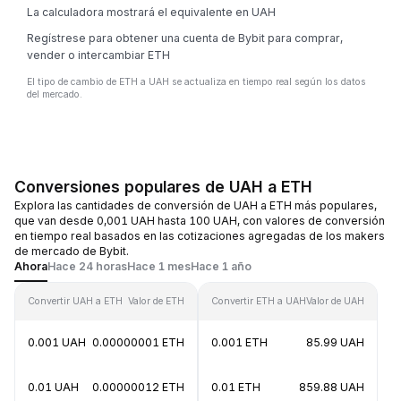
La calculadora mostrará el equivalente en UAH
Regístrese para obtener una cuenta de Bybit para comprar,
vender o intercambiar ETH
El tipo de cambio de ETH a UAH se actualiza en tiempo real según los datos
del mercado.
Conversiones populares de UAH a ETH
Explora las cantidades de conversión de UAH a ETH más populares,
que van desde 0,001 UAH hasta 100 UAH, con valores de conversión
en tiempo real basados en las cotizaciones agregadas de los makers
de mercado de Bybit.
Ahora
Hace 24 horas
Hace 1 mes
Hace 1 año
Convertir UAH a ETH
Valor de ETH
Convertir ETH a UAH
Valor de UAH
0.001 UAH
0.00000001 ETH
0.001 ETH
85.99 UAH
0.01 UAH
0.00000012 ETH
0.01 ETH
859.88 UAH