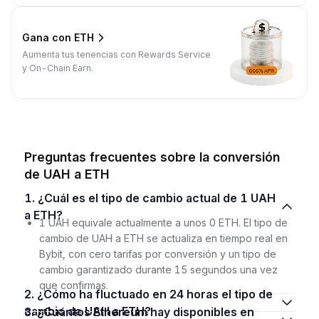
Gana con ETH
Aumenta tus tenencias con Rewards Service
y On-Chain Earn.
Preguntas frecuentes sobre la conversión
de UAH a ETH
1. ¿Cuál es el tipo de cambio actual de 1 UAH
a ETH?
1 UAH equivale actualmente a unos 0 ETH. El tipo de
cambio de UAH a ETH se actualiza en tiempo real en
Bybit, con cero tarifas por conversión y un tipo de
cambio garantizado durante 15 segundos una vez
que confirmas.
2. ¿Cómo ha fluctuado en 24 horas el tipo de
cambio de UAH a ETH?
3. ¿Cuántos Ethereum hay disponibles en