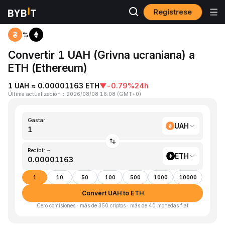
Regístrese
Inicio
UAH to ETH
Convertir 1 UAH (Grivna ucraniana) a
ETH (Ethereum)
1 UAH ≈ 0.00001163 ETH
▼
-0.79%
24h
Última actualización
：
2026/08/08 16:08
(
GMT+0
)
Gastar
UAH
Recibir ~
ETH
1
10
50
100
500
1000
10000
Convert UAH to ETH
Cero comisiones · más de 350 criptos · más de 40 monedas fiat