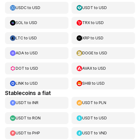
USDC
to
USD
USDT
to
USD
SOL
to
USD
TRX
to
USD
LTC
to
USD
XRP
to
USD
ADA
to
USD
DOGE
to
USD
DOT
to
USD
AVAX
to
USD
LINK
to
USD
SHIB
to
USD
Stablecoins a fiat
USDT
to
INR
USDT
to
PLN
USDT
to
RON
USDT
to
USD
USDT
to
PHP
USDT
to
VND