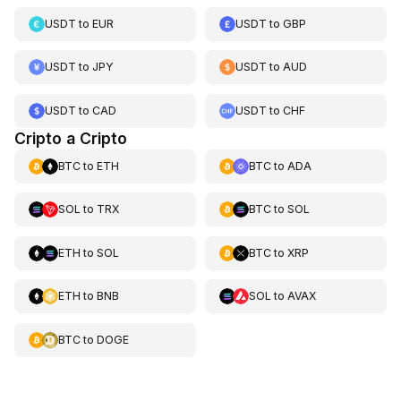
USDT
to
EUR
USDT
to
GBP
USDT
to
JPY
USDT
to
AUD
USDT
to
CAD
USDT
to
CHF
Cripto a Cripto
BTC
to
ETH
BTC
to
ADA
SOL
to
TRX
BTC
to
SOL
ETH
to
SOL
BTC
to
XRP
ETH
to
BNB
SOL
to
AVAX
BTC
to
DOGE