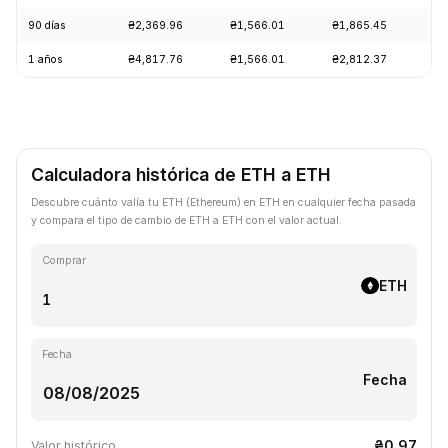
90 días
₴2,369.96
₴1,566.01
₴1,865.45
+1
1 años
₴4,817.76
₴1,566.01
₴2,812.37
-5
Calculadora histórica de ETH a ETH
Descubre cuánto valía tu ETH (Ethereum) en ETH en cualquier fecha pasada
y compara el tipo de cambio de ETH a ETH con el valor actual.
Comprar
ETH
Fecha
Fecha
₴0.97
Valor histórico