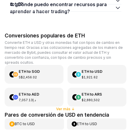
total?
4. ¿Dónde puedo encontrar recursos para
aprender a hacer trading?
Conversiones populares de ETH
Convierte ETH a USD y otras monedas fiat con tipos de cambio en
tiempo real. Gracias a las cotizaciones agregadas de los makers de
mercado de Bybit, puedes consultar el valor actual de ETH y
convertirlo con confianza, con tipos de cambio precisos y sin
spreads ocultos.
ETH
to
SGD
ETH
to
USD
S$2,456.02
$1,921.62
ETH
to
AED
ETH
to
ARS
د.إ7,057.13
$2,880,502
Ver más
↓
Pares de conversión de USD en tendencia
BTC
to
USD
ETH
to
USD