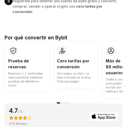
Regístrate para obtener una cuenta de Bybit gratis y convertir,
3
comprar, vender u operar crypto con
cero tarifas por
conversión
.
Por qué convertir en Bybit
Prueba de
Cero tarifas por
Más de
reservas
conversión
86 millone
usuarios
Reservas 1:1 verificadas
Sin cargos ocultos. La
mensualmente mediante
tasa cotizada es la tasa
Únete a uno de
pruebas de Merkle on-
final que pagas.
principales ex
chain.
mundo por vol
trading y liqui
4.7
/ 5
47K Reviews