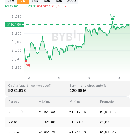
24H
7D
14D
30D
60D
200D
Máximo
:
₴
1,928.81
Mínimo
:
₴
1,835.29
Última actualización: 2026-08-08, 16:08 GMT+0
Máximo histórico
Mínimo histórico
₴4,946.05
₴0.432979
Capitalización de mercado
Suministro circulante
₴231.91B
120.68 M
Período
Máximo
Mínimo
Promedio
Ca
24 hora(s)
₴1,921.88
₴1,912.16
₴1,917.02
+0
7 días
₴1,921.88
₴1,844.61
₴1,886.86
+2
30 días
₴1,951.79
₴1,744.70
₴1,873.47
+1