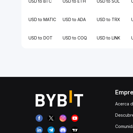
USD to BTC
USD to ETH
USD to SOL
USD to MATIC
USD to ADA
USD to TRX
USD to DOT
USD to COQ
USD to LINK
Empr
Acerca d
Descubr
Comunida