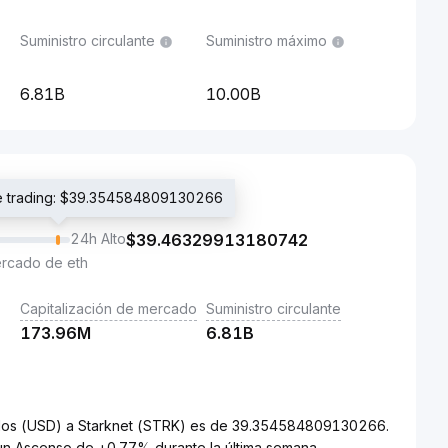
Suministro circulante
Suministro máximo
6.81B
10.00B
de trading: $39.354584809130266
24h Alto
$
39.46329913180742
ercado de eth
Capitalización de mercado
Suministro circulante
173.96M
6.81B
Unidos (USD) a Starknet (STRK) es de 39.354584809130266.
un Ascenso de +0.77% durante la última semana.