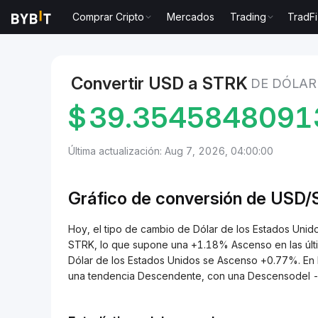
Comprar Cripto
Mercados
Trading
TradFi
Mercados
Precio de Starknet STRK
Dólar de los E
Convertir USD a STRK
DE DÓLAR
$
39.3545848091
Última actualización: Aug 7, 2026, 04:00:00
Gráfico de conversión de USD
Hoy, el tipo de cambio de Dólar de los Estados Un
STRK, lo que supone una +1.18% Ascenso en las últi
Dólar de los Estados Unidos se Ascenso +0.77%. En lo
una tendencia Descendente, con una Descensodel 