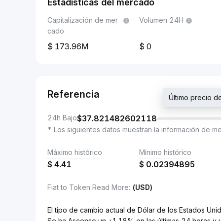
Estadísticas del mercado
Capitalización de mer
Volumen 24H
cado
173.96M
0
Referencia
Último precio 
24h Bajo
$
37.821482602118
* Los siguientes datos muestran la información de m
Máximo histórico
Mínimo histórico
$
4.41
$
0.02394895
Fiat to Token Read More
:
(USD)
El tipo de cambio actual de Dólar de los Estados 
Se ha Ascenso un +1.18% en las últimas 24 horas y 