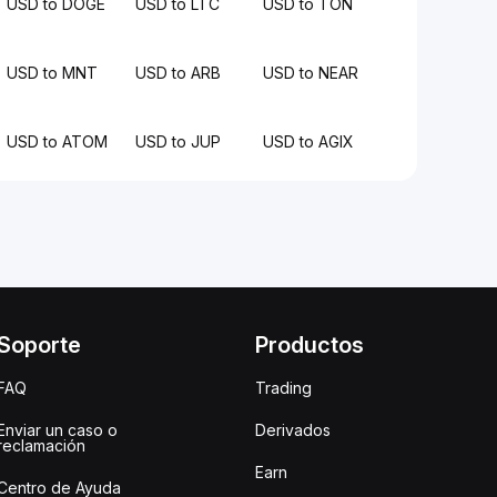
USD to DOGE
USD to LTC
USD to TON
USD to MNT
USD to ARB
USD to NEAR
USD to ATOM
USD to JUP
USD to AGIX
Soporte
Productos
FAQ
Trading
Enviar un caso o
Derivados
reclamación
Earn
Centro de Ayuda