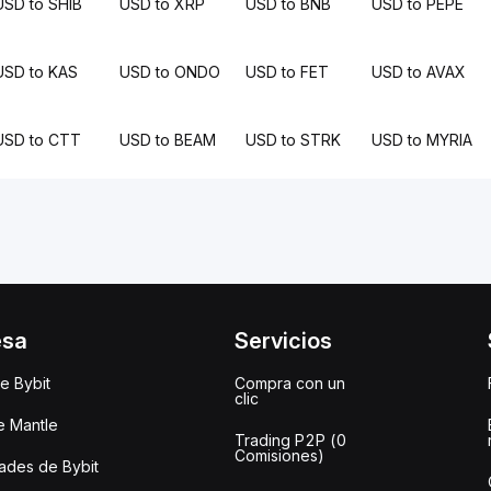
USD to SHIB
USD to XRP
USD to BNB
USD to PEPE
USD to KAS
USD to ONDO
USD to FET
USD to AVAX
USD to CTT
USD to BEAM
USD to STRK
USD to MYRIA
esa
Servicios
e Bybit
Compra con un
clic
e Mantle
Trading P2P (0
Comisiones)
des de Bybit