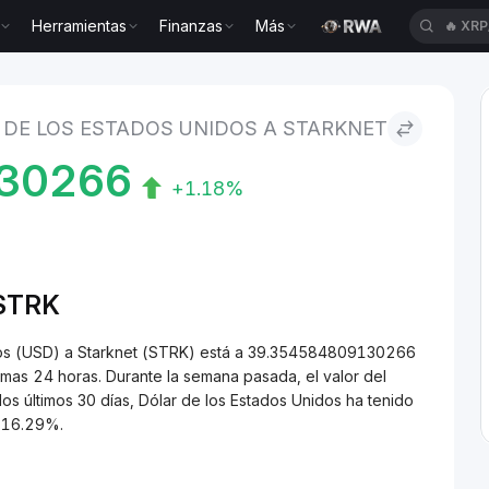
Herramientas
Finanzas
Más
🔥
XRP
stados Unidos to Starknet
 DE LOS ESTADOS UNIDOS A STARKNET
30266
+1.18%
/STRK
idos (USD) a Starknet (STRK) está a 39.354584809130266
mas 24 horas. Durante la semana pasada, el valor del
s últimos 30 días, Dólar de los Estados Unidos ha tenido
-16.29%.