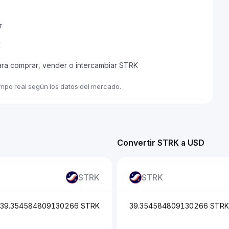
r
K
ara comprar, vender o intercambiar STRK
empo real según los datos del mercado.
Convertir STRK a USD
STRK
STRK
39.354584809130266 STRK
39.354584809130266 STRK