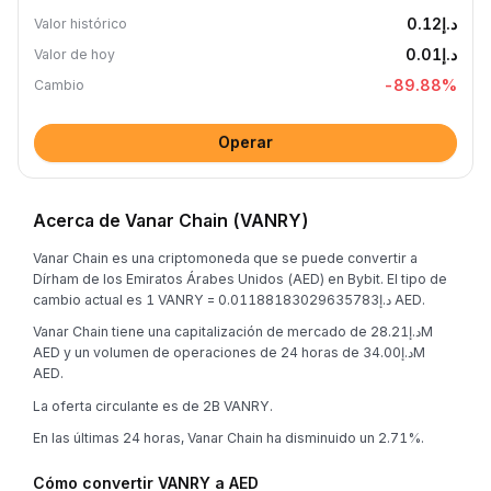
د.إ0.12
Valor histórico
د.إ0.01
Valor de hoy
-89.88
%
Cambio
Operar
Acerca de Vanar Chain (VANRY)
Vanar Chain es una criptomoneda que se puede convertir a
Dírham de los Emiratos Árabes Unidos (AED) en Bybit. El tipo de
cambio actual es 1 VANRY = د.إ0.01188183029635783 AED.
Vanar Chain tiene una capitalización de mercado de د.إ28.21M
AED y un volumen de operaciones de 24 horas de د.إ34.00M
AED.
La oferta circulante es de 2B VANRY.
En las últimas 24 horas, Vanar Chain ha disminuido un 2.71%.
Cómo convertir VANRY a AED