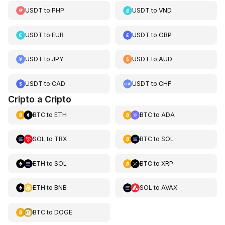
USDT
to
PHP
USDT
to
VND
USDT
to
EUR
USDT
to
GBP
USDT
to
JPY
USDT
to
AUD
USDT
to
CAD
USDT
to
CHF
Cripto a Cripto
BTC
to
ETH
BTC
to
ADA
SOL
to
TRX
BTC
to
SOL
ETH
to
SOL
BTC
to
XRP
ETH
to
BNB
SOL
to
AVAX
BTC
to
DOGE