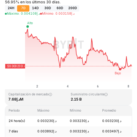
56.95% en los últimos 30 días.
24H
7D
14D
30D
60D
200D
Máximo
:
0.004108
د.إ
Mínimo
:
0.003158
د.إ
Última actualización: 2026-08-08, 04:38 GMT+0
Máximo histórico
Mínimo histórico
د.إ0.002839
د.إ0.372326
Capitalización de mercado
Suministro circulante
د.إ7.68M
2.15 B
Período
Máximo
Mínimo
Promedio
C
24 hora(s)
د.إ0.003230
د.إ0.003230
د.إ0.003230
-
7 días
د.إ0.003892
د.إ0.003230
د.إ0.003497
-