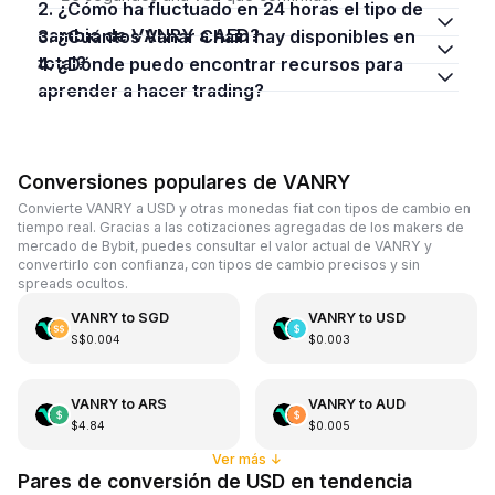
2. ¿Cómo ha fluctuado en 24 horas el tipo de
cambio de VANRY a AED?
3. ¿Cuántos Vanar Chain hay disponibles en
total?
4. ¿Dónde puedo encontrar recursos para
aprender a hacer trading?
Conversiones populares de VANRY
Convierte VANRY a USD y otras monedas fiat con tipos de cambio en
tiempo real. Gracias a las cotizaciones agregadas de los makers de
mercado de Bybit, puedes consultar el valor actual de VANRY y
convertirlo con confianza, con tipos de cambio precisos y sin
spreads ocultos.
VANRY
to
SGD
VANRY
to
USD
S$0.004
$0.003
VANRY
to
ARS
VANRY
to
AUD
$4.84
$0.005
Ver más
↓
Pares de conversión de USD en tendencia