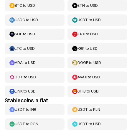
BTC
to
USD
ETH
to
USD
USDC
to
USD
USDT
to
USD
SOL
to
USD
TRX
to
USD
LTC
to
USD
XRP
to
USD
ADA
to
USD
DOGE
to
USD
DOT
to
USD
AVAX
to
USD
LINK
to
USD
SHIB
to
USD
Stablecoins a fiat
USDT
to
INR
USDT
to
PLN
USDT
to
RON
USDT
to
USD