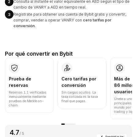
Consulta al instante el valor equivalente en AED según el tipo de
2
cambio de VANRY a AED en tiempo real.
Regístrate para obtener una cuenta de Bybit gratis y convertir,
3
comprar, vender u operar VANRY con
cero tarifas por
conversión
.
Por qué convertir en Bybit
Prueba de
Cero tarifas por
Más de
reservas
conversión
86 millone
usuarios
Reservas 1:1 verificadas
Sin cargos ocultos. La
mensualmente mediante
tasa cotizada es la tasa
Únete a uno de
pruebas de Merkle on-
final que pagas.
principales ex
chain.
mundo por vol
trading y liqui
4.7
/ 5