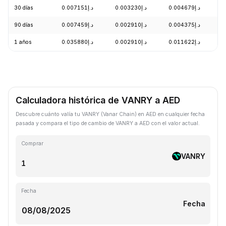
30 días
د.إ0.007151
د.إ0.003230
د.إ0.004679
-
90 días
د.إ0.007459
د.إ0.002910
د.إ0.004375
-
1 años
د.إ0.035880
د.إ0.002910
د.إ0.011622
-
Calculadora histórica de VANRY a AED
Descubre cuánto valía tu VANRY (Vanar Chain) en AED en cualquier fecha
pasada y compara el tipo de cambio de VANRY a AED con el valor actual.
Comprar
VANRY
Fecha
Fecha