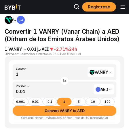
Regístrese
Inicio
VANRY to AED
Convertir 1 VANRY (Vanar Chain) a AED
(Dírham de los Emiratos Árabes Unidos)
1 VANRY ≈ د.إ0.01 AED
▼
-2.71%
24h
Última actualización
：
2026/08/08 04:38
(
GMT+0
)
Gastar
VANRY
Recibir ~
AED
0.001
0.01
0.1
1
5
10
100
Convert VANRY to AED
Cero comisiones · más de 350 criptos · más de 40 monedas fiat