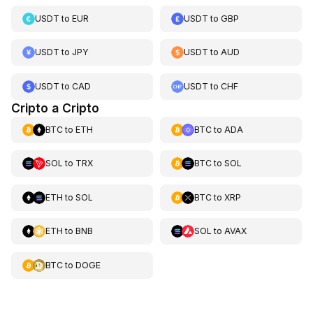
USDT
to
EUR
USDT
to
GBP
USDT
to
JPY
USDT
to
AUD
USDT
to
CAD
USDT
to
CHF
Cripto a Cripto
BTC
to
ETH
BTC
to
ADA
SOL
to
TRX
BTC
to
SOL
ETH
to
SOL
BTC
to
XRP
ETH
to
BNB
SOL
to
AVAX
BTC
to
DOGE