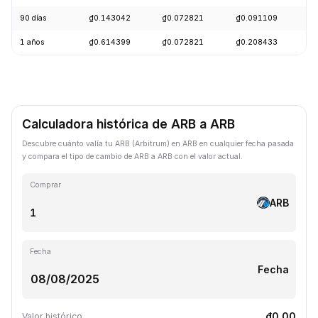
90 días
₫0.143042
₫0.072821
₫0.091109
-
1 años
₫0.614399
₫0.072821
₫0.208433
-
Calculadora histórica de ARB a ARB
Descubre cuánto valía tu ARB (Arbitrum) en ARB en cualquier fecha pasada
y compara el tipo de cambio de ARB a ARB con el valor actual.
Comprar
ARB
Fecha
Fecha
₫0.00
Valor histórico