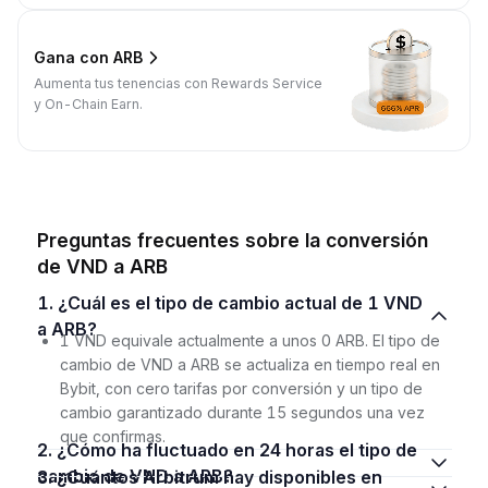
Gana con ARB
Aumenta tus tenencias con Rewards Service
y On-Chain Earn.
Preguntas frecuentes sobre la conversión
de VND a ARB
1. ¿Cuál es el tipo de cambio actual de 1 VND
a ARB?
1 VND equivale actualmente a unos 0 ARB. El tipo de
cambio de VND a ARB se actualiza en tiempo real en
Bybit, con cero tarifas por conversión y un tipo de
cambio garantizado durante 15 segundos una vez
que confirmas.
2. ¿Cómo ha fluctuado en 24 horas el tipo de
cambio de VND a ARB?
3. ¿Cuántos Arbitrum hay disponibles en