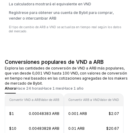
La calculadora mostrará el equivalente en VND
Regístrese para obtener una cuenta de Bybit para comprar,
vender o intercambiar ARB
El tipo de cambio de ARB a VND se actualiza en tiempo real según los datos
del mercado.
Conversiones populares de VND a ARB
Explora las cantidades de conversión de VND a ARB más populares,
que van desde 0,001 VND hasta 100 VND, con valores de conversión
en tiempo real basados en las cotizaciones agregadas de los makers
de mercado de Bybit.
Ahora
Hace 24 horas
Hace 1 mes
Hace 1 año
Convertir VND a ARB
Valor de ARB
Convertir ARB a VND
Valor de VND
$1
0.00048383 ARB
0.001 ARB
$2.07
$10
0.00483828 ARB
0.01 ARB
$20.67