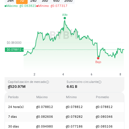
24H
7D
14D
30D
60D
200D
Máximo
:
₫
0.083821
Mínimo
:
₫
0.077317
Última actualización: 2026-08-08, 05:30 GMT+0
Máximo histórico
Mínimo histórico
₫2.39
₫0.070480
Capitalización de mercado
Suministro circulante
₫520.97M
6.61 B
Período
Máximo
Mínimo
Promedio
C
24 hora(s)
₫0.078812
₫0.078812
₫0.078812
+
7 días
₫0.082606
₫0.078282
₫0.080346
+
30 días
₫0.094980
₫0.077186
₫0.085106
-