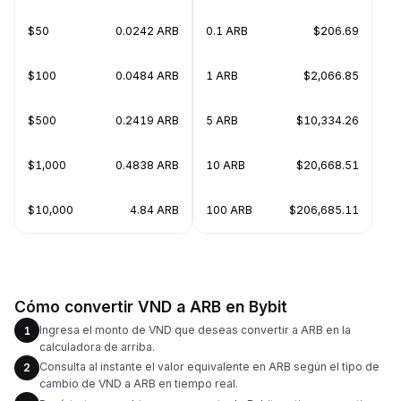
$50
0.0242 ARB
0.1 ARB
$206.69
$100
0.0484 ARB
1 ARB
$2,066.85
$500
0.2419 ARB
5 ARB
$10,334.26
$1,000
0.4838 ARB
10 ARB
$20,668.51
$10,000
4.84 ARB
100 ARB
$206,685.11
Cómo convertir VND a ARB en Bybit
Ingresa el monto de VND que deseas convertir a ARB en la
1
calculadora de arriba.
Consulta al instante el valor equivalente en ARB según el tipo de
2
cambio de VND a ARB en tiempo real.