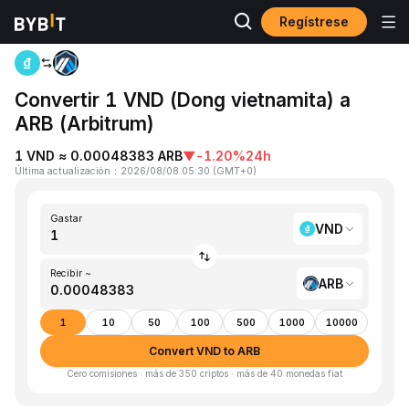
Regístrese
Inicio
VND to ARB
Convertir 1 VND (Dong vietnamita) a
ARB (Arbitrum)
1 VND ≈ 0.00048383 ARB
▼
-1.20%
24h
Última actualización
：
2026/08/08 05:30
(
GMT+0
)
Gastar
VND
Recibir ~
ARB
1
10
50
100
500
1000
10000
Convert VND to ARB
Cero comisiones · más de 350 criptos · más de 40 monedas fiat