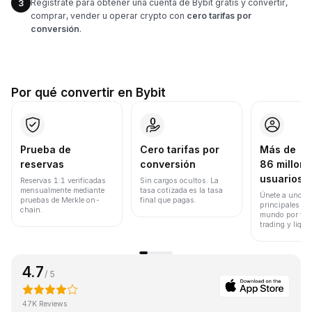
Regístrate para obtener una cuenta de Bybit gratis y convertir,
3
comprar, vender u operar crypto con
cero tarifas por
conversión
.
Por qué convertir en Bybit
Prueba de
Cero tarifas por
Más de
reservas
conversión
86 millone
usuarios
Reservas 1:1 verificadas
Sin cargos ocultos. La
mensualmente mediante
tasa cotizada es la tasa
Únete a uno de
pruebas de Merkle on-
final que pagas.
principales ex
chain.
mundo por vol
trading y liqui
4.7
/ 5
47K Reviews