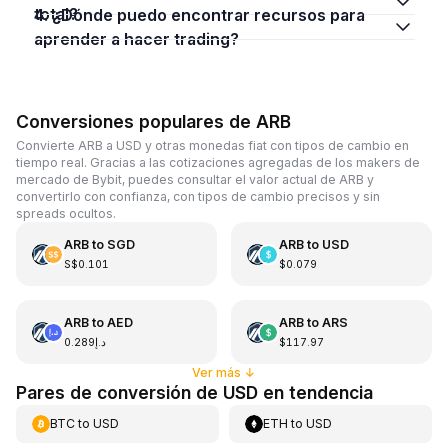
total?
4. ¿Dónde puedo encontrar recursos para
aprender a hacer trading?
Conversiones populares de ARB
Convierte ARB a USD y otras monedas fiat con tipos de cambio en
tiempo real. Gracias a las cotizaciones agregadas de los makers de
mercado de Bybit, puedes consultar el valor actual de ARB y
convertirlo con confianza, con tipos de cambio precisos y sin
spreads ocultos.
ARB
to
SGD
ARB
to
USD
S$0.101
$0.079
ARB
to
AED
ARB
to
ARS
د.إ0.289
$117.97
Ver más
↓
Pares de conversión de USD en tendencia
BTC
to
USD
ETH
to
USD