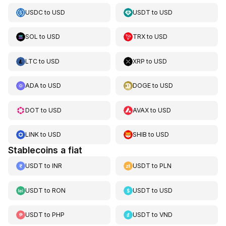
USDC
to
USD
USDT
to
USD
SOL
to
USD
TRX
to
USD
LTC
to
USD
XRP
to
USD
ADA
to
USD
DOGE
to
USD
DOT
to
USD
AVAX
to
USD
LINK
to
USD
SHIB
to
USD
Stablecoins a fiat
USDT
to
INR
USDT
to
PLN
USDT
to
RON
USDT
to
USD
USDT
to
PHP
USDT
to
VND