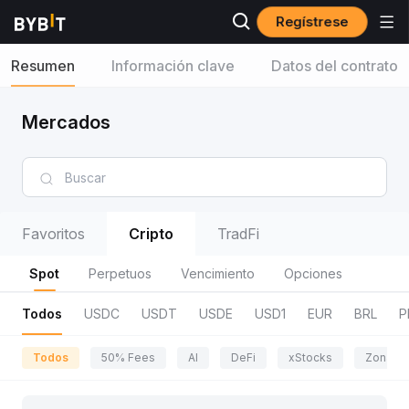
Regístrese
Resumen
Información clave
Datos del contrato
Mercados
Favoritos
Cripto
TradFi
Spot
Perpetuos
Vencimiento
Opciones
Todos
USDC
USDT
USDE
USD1
EUR
BRL
P
Todos
50% Fees
AI
DeFi
xStocks
Zona de