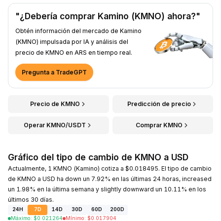
"¿Debería comprar Kamino (KMNO) ahora?"
Obtén información del mercado de Kamino
(KMNO) impulsada por IA y análisis del
precio de KMNO en ARS en tiempo real.
Pregunta a TradeGPT
Precio de KMNO
Predicción de precio
Operar KMNO/USDT
Comprar KMNO
Gráfico del tipo de cambio de KMNO a USD
Actualmente, 1 KMNO (Kamino) cotiza a $0.018495. El tipo de cambio
de KMNO a USD ha down un 7.92% en las últimas 24 horas, increased
un 1.98% en la última semana y slightly downward un 10.11% en los
últimos 30 días.
24H
7D
14D
30D
60D
200D
Máximo
:
$
0.021264
Mínimo
:
$
0.017904