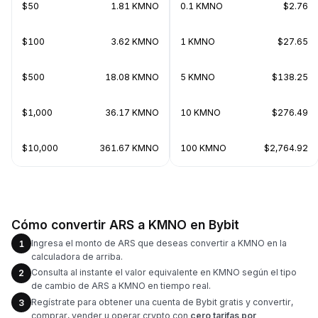
$50
1.81 KMNO
0.1 KMNO
$2.76
$100
3.62 KMNO
1 KMNO
$27.65
$500
18.08 KMNO
5 KMNO
$138.25
$1,000
36.17 KMNO
10 KMNO
$276.49
$10,000
361.67 KMNO
100 KMNO
$2,764.92
Cómo convertir ARS a KMNO en Bybit
Ingresa el monto de ARS que deseas convertir a KMNO en la
1
calculadora de arriba.
Consulta al instante el valor equivalente en KMNO según el tipo
2
de cambio de ARS a KMNO en tiempo real.
Regístrate para obtener una cuenta de Bybit gratis y convertir,
3
comprar, vender u operar crypto con
cero tarifas por