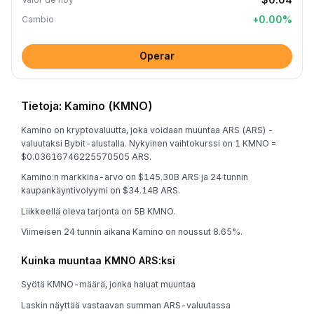
+
0.00
%
Cambio
Operar
Tietoja: Kamino (KMNO)
Kamino on kryptovaluutta, joka voidaan muuntaa ARS (ARS) -
valuutaksi Bybit-alustalla. Nykyinen vaihtokurssi on 1 KMNO =
$0.03616746225570505 ARS.
Kamino:n markkina-arvo on $145.30B ARS ja 24 tunnin
kaupankäyntivolyymi on $34.14B ARS.
Liikkeellä oleva tarjonta on 5B KMNO.
Viimeisen 24 tunnin aikana Kamino on noussut 8.65%.
Kuinka muuntaa KMNO ARS:ksi
Syötä KMNO-määrä, jonka haluat muuntaa
Laskin näyttää vastaavan summan ARS-valuutassa