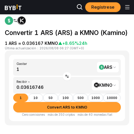
Regístrese
Inicio
ARS to KMNO
Convertir 1 ARS (ARS) a KMNO (Kamino)
1 ARS ≈ 0.036167 KMNO
▲
+8.65%
24h
Última actualización
：
2026/08/08 06:27
(
GMT+0
)
Gastar
ARS
Recibir ~
KMNO
1
10
50
100
500
1000
10000
Convert ARS to KMNO
Cero comisiones · más de 350 criptos · más de 40 monedas fiat