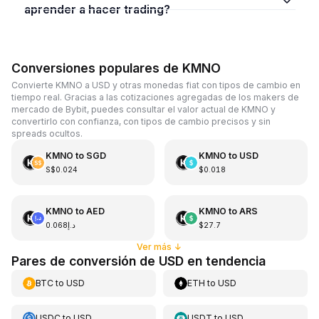
aprender a hacer trading?
Conversiones populares de KMNO
Convierte KMNO a USD y otras monedas fiat con tipos de cambio en
tiempo real. Gracias a las cotizaciones agregadas de los makers de
mercado de Bybit, puedes consultar el valor actual de KMNO y
convertirlo con confianza, con tipos de cambio precisos y sin
spreads ocultos.
KMNO
to
SGD
KMNO
to
USD
S$0.024
$0.018
KMNO
to
AED
KMNO
to
ARS
د.إ0.068
$27.7
Ver más
↓
Pares de conversión de USD en tendencia
BTC
to
USD
ETH
to
USD
USDC
to
USD
USDT
to
USD