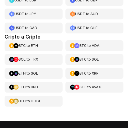
USDT
to
EUR
USDT
to
GBP
USDT
to
JPY
USDT
to
AUD
USDT
to
CAD
USDT
to
CHF
Cripto a Cripto
BTC
to
ETH
BTC
to
ADA
SOL
to
TRX
BTC
to
SOL
ETH
to
SOL
BTC
to
XRP
ETH
to
BNB
SOL
to
AVAX
BTC
to
DOGE