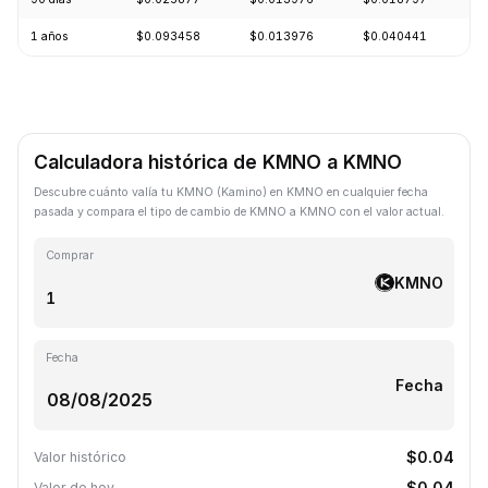
1 años
$0.093458
$0.013976
$0.040441
-
Calculadora histórica de KMNO a KMNO
Descubre cuánto valía tu KMNO (Kamino) en KMNO en cualquier fecha
pasada y compara el tipo de cambio de KMNO a KMNO con el valor actual.
Comprar
KMNO
Fecha
Fecha
$0.04
Valor histórico
$0.04
Valor de hoy