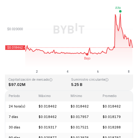
Última actualización: 2026-08-08, 06:27 GMT+0
Máximo histórico
Mínimo histórico
$0.247842
$0.013427
Capitalización de mercado
Suministro circulante
$97.02M
5.25 B
Período
Máximo
Mínimo
Promedio
C
24 hora(s)
$0.018462
$0.018462
$0.018462
-
7 días
$0.018462
$0.017957
$0.018179
+
30 días
$0.019317
$0.017521
$0.018288
-
90 días
$0.025877
$0.013976
$0.018797
+