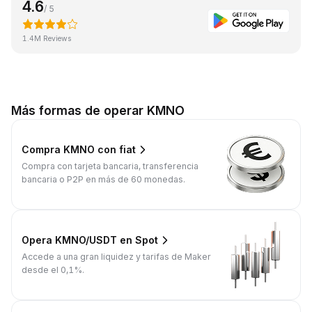
4.6
/ 5
1.4M Reviews
Más formas de operar KMNO
Compra KMNO con fiat
Compra con tarjeta bancaria, transferencia
bancaria o P2P en más de 60 monedas.
Opera KMNO/USDT en Spot
Accede a una gran liquidez y tarifas de Maker
desde el 0,1%.