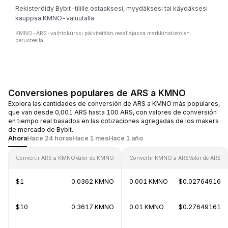
Rekisteröidy Bybit-tilille ostaaksesi, myydäksesi tai käydäksesi
kauppaa KMNO-valuutalla
KMNO-ARS-vaihtokurssi päivitetään reaaliajassa markkinatietojen
perusteella.
Conversiones populares de ARS a KMNO
Explora las cantidades de conversión de ARS a KMNO más populares,
que van desde 0,001 ARS hasta 100 ARS, con valores de conversión
en tiempo real basados en las cotizaciones agregadas de los makers
de mercado de Bybit.
Ahora
Hace 24 horas
Hace 1 mes
Hace 1 año
Convertir ARS a KMNO
Valor de KMNO
Convertir KMNO a ARS
Valor de ARS
$1
0.0362 KMNO
0.001 KMNO
$0.02764916
$10
0.3617 KMNO
0.01 KMNO
$0.27649161