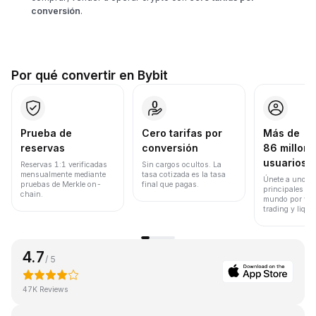
conversión
.
Por qué convertir en Bybit
Prueba de
Cero tarifas por
Más de
reservas
conversión
86 millone
usuarios
Reservas 1:1 verificadas
Sin cargos ocultos. La
mensualmente mediante
tasa cotizada es la tasa
Únete a uno de
pruebas de Merkle on-
final que pagas.
principales ex
chain.
mundo por vol
trading y liqui
4.7
/ 5
47K Reviews