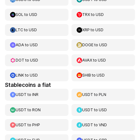
SOL
to
USD
TRX
to
USD
LTC
to
USD
XRP
to
USD
ADA
to
USD
DOGE
to
USD
DOT
to
USD
AVAX
to
USD
LINK
to
USD
SHIB
to
USD
Stablecoins a fiat
USDT
to
INR
USDT
to
PLN
USDT
to
RON
USDT
to
USD
USDT
to
PHP
USDT
to
VND