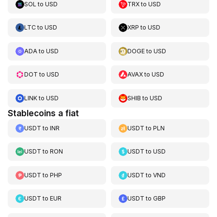
SOL
to
USD
TRX
to
USD
LTC
to
USD
XRP
to
USD
ADA
to
USD
DOGE
to
USD
DOT
to
USD
AVAX
to
USD
LINK
to
USD
SHIB
to
USD
Stablecoins a fiat
USDT
to
INR
USDT
to
PLN
USDT
to
RON
USDT
to
USD
USDT
to
PHP
USDT
to
VND
USDT
to
EUR
USDT
to
GBP