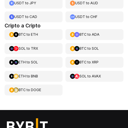
USDT
to
JPY
USDT
to
AUD
USDT
to
CAD
USDT
to
CHF
Cripto a Cripto
BTC
to
ETH
BTC
to
ADA
SOL
to
TRX
BTC
to
SOL
ETH
to
SOL
BTC
to
XRP
ETH
to
BNB
SOL
to
AVAX
BTC
to
DOGE