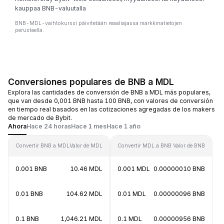
kauppaa BNB-valuutalla
BNB-MDL-vaihtokurssi päivitetään reaaliajassa markkinatietojen
perusteella.
Conversiones populares de BNB a MDL
Explora las cantidades de conversión de BNB a MDL más populares,
que van desde 0,001 BNB hasta 100 BNB, con valores de conversión
en tiempo real basados en las cotizaciones agregadas de los makers
de mercado de Bybit.
Ahora
Hace 24 horas
Hace 1 mes
Hace 1 año
Convertir BNB a MDL
Valor de MDL
Convertir MDL a BNB
Valor de BNB
0.001 BNB
10.46 MDL
0.001 MDL
0.00000010 BNB
0.01 BNB
104.62 MDL
0.01 MDL
0.00000096 BNB
0.1 BNB
1,046.21 MDL
0.1 MDL
0.00000956 BNB