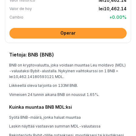
lei10,462.14
Valor histórico
lei10,462.14
Valor de hoy
+
0.00
%
Cambio
Operar
Tietoja: BNB (BNB)
BNB on kryptovaluutta, joka voidaan muuntaa Leu moldavo (MDL)
-valuutaksi Bybit-alustalla. Nykyinen vaihtokurssi on 1 BNB =
lei10,462.14180593121 MDL.
Liikkeellä oleva tarjonta on 133M BNB.
Viimeisen 24 tunnin aikana BNB on noussut 1.65%.
Kuinka muuntaa BNB MDL:ksi
Syötä BNB-määrä, jonka haluat muuntaa
Laskin näyttää vastaavan summan MDL-valuutassa
Rekisteröidy Bybit-tilille ostaaksesi, myydäksesi tai käydäksesi