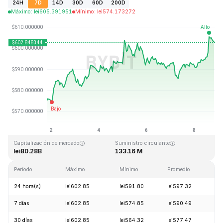
24H
7D
14D
30D
60D
200D
Máximo
:
lei
605.391951
Mínimo
:
lei
574.173272
Última actualización: 2026-08-08, 20:02 GMT+0
Máximo histórico
Mínimo histórico
lei1,369.99
lei0.039818
Capitalización de mercado
Suministro circulante
lei80.28B
133.16 M
Período
Máximo
Mínimo
Promedio
Ca
24 hora(s)
lei602.85
lei591.80
lei597.32
+1
7 días
lei602.85
lei574.85
lei590.49
+4
30 días
lei602.85
lei564.32
lei577.47
+5