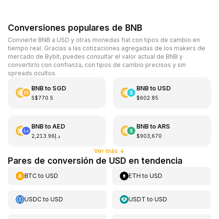
Conversiones populares de BNB
Convierte BNB a USD y otras monedas fiat con tipos de cambio en
tiempo real. Gracias a las cotizaciones agregadas de los makers de
mercado de Bybit, puedes consultar el valor actual de BNB y
convertirlo con confianza, con tipos de cambio precisos y sin
spreads ocultos.
BNB
to
SGD
BNB
to
USD
S$770.5
$602.85
BNB
to
AED
BNB
to
ARS
د.إ2,213.96
$903,670
Ver más
↓
Pares de conversión de USD en tendencia
BTC
to
USD
ETH
to
USD
USDC
to
USD
USDT
to
USD