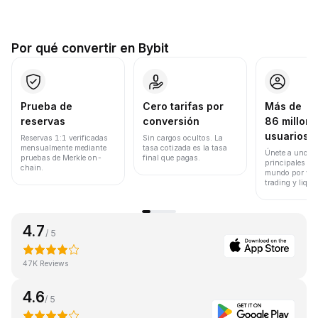
Por qué convertir en Bybit
Prueba de
Cero tarifas por
Más de
reservas
conversión
86 millone
usuarios
Reservas 1:1 verificadas
Sin cargos ocultos. La
mensualmente mediante
tasa cotizada es la tasa
Únete a uno de
pruebas de Merkle on-
final que pagas.
principales ex
chain.
mundo por vol
trading y liqui
4.7
/ 5
47K Reviews
4.6
/ 5