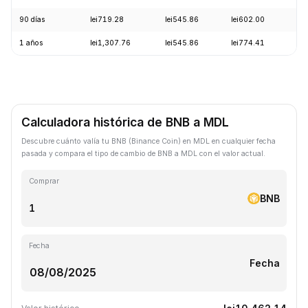
90 días
lei719.28
lei545.86
lei602.00
+1
1 años
lei1,307.76
lei545.86
lei774.41
-2
Calculadora histórica de BNB a MDL
Descubre cuánto valía tu BNB (Binance Coin) en MDL en cualquier fecha
pasada y compara el tipo de cambio de BNB a MDL con el valor actual.
Comprar
BNB
Fecha
Fecha