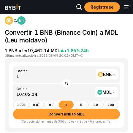
Regístrese
Inicio
BNB to MDL
Convertir 1 BNB (Binance Coin) a MDL
(Leu moldavo)
1 BNB ≈ lei10,462.14 MDL
▲
+1.65%
24h
Última actualización
：
2026/08/08 20:02
(
GMT+0
)
Gastar
BNB
Recibir ~
MDL
0.001
0.01
0.1
1
5
10
100
Convert BNB to MDL
Cero comisiones · más de 350 criptos · más de 40 monedas fiat