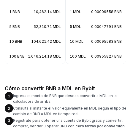
1 BNB
10,462.14 MDL
1 MDL
0.00009558 BNB
5 BNB
52,310.71 MDL
5 MDL
0.00047791 BNB
10 BNB
104,621.42 MDL
10 MDL
0.00095583 BNB
100 BNB
1,046,214.18 MDL
100 MDL
0.00955827 BNB
Cómo convertir BNB a MDL en Bybit
Ingresa el monto de BNB que deseas convertir a MDL en la
1
calculadora de arriba.
Consulta al instante el valor equivalente en MDL según el tipo de
2
cambio de BNB a MDL en tiempo real.
Regístrate para obtener una cuenta de Bybit gratis y convertir,
3
comprar, vender u operar BNB con
cero tarifas por conversión
.