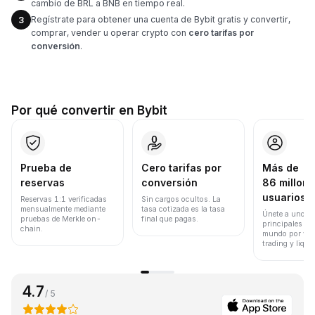
cambio de BRL a BNB en tiempo real.
Regístrate para obtener una cuenta de Bybit gratis y convertir,
3
comprar, vender u operar crypto con
cero tarifas por
conversión
.
Por qué convertir en Bybit
Prueba de
Cero tarifas por
Más de
reservas
conversión
86 millone
usuarios
Reservas 1:1 verificadas
Sin cargos ocultos. La
mensualmente mediante
tasa cotizada es la tasa
Únete a uno de
pruebas de Merkle on-
final que pagas.
principales ex
chain.
mundo por vol
trading y liqui
4.7
/ 5