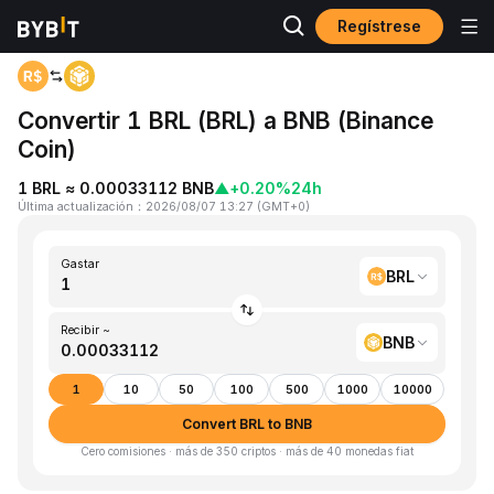
Regístrese
Inicio
BRL to BNB
Convertir 1 BRL (BRL) a BNB (Binance
Coin)
1 BRL ≈ 0.00033112 BNB
▲
+0.20%
24h
Última actualización
：
2026/08/07 13:27
(
GMT+0
)
Gastar
BRL
Recibir ~
BNB
1
10
50
100
500
1000
10000
Convert BRL to BNB
Cero comisiones · más de 350 criptos · más de 40 monedas fiat