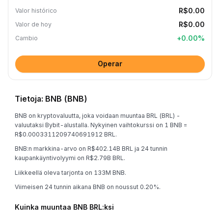
R$0.00
Valor histórico
R$0.00
Valor de hoy
+
0.00
%
Cambio
Operar
Tietoja: BNB (BNB)
BNB on kryptovaluutta, joka voidaan muuntaa BRL (BRL) -
valuutaksi Bybit-alustalla. Nykyinen vaihtokurssi on 1 BNB =
R$0.0003311209740691912 BRL.
BNB:n markkina-arvo on R$402.14B BRL ja 24 tunnin
kaupankäyntivolyymi on R$2.79B BRL.
Liikkeellä oleva tarjonta on 133M BNB.
Viimeisen 24 tunnin aikana BNB on noussut 0.20%.
Kuinka muuntaa BNB BRL:ksi