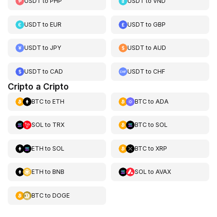
USDT
to
PHP
USDT
to
VND
USDT
to
EUR
USDT
to
GBP
USDT
to
JPY
USDT
to
AUD
USDT
to
CAD
USDT
to
CHF
Cripto a Cripto
BTC
to
ETH
BTC
to
ADA
SOL
to
TRX
BTC
to
SOL
ETH
to
SOL
BTC
to
XRP
ETH
to
BNB
SOL
to
AVAX
BTC
to
DOGE