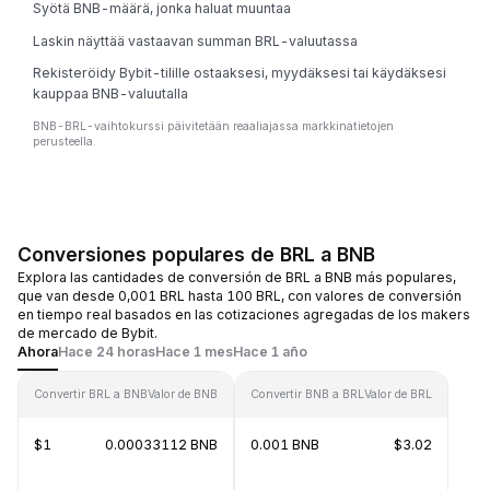
Syötä BNB-määrä, jonka haluat muuntaa
Laskin näyttää vastaavan summan BRL-valuutassa
Rekisteröidy Bybit-tilille ostaaksesi, myydäksesi tai käydäksesi
kauppaa BNB-valuutalla
BNB-BRL-vaihtokurssi päivitetään reaaliajassa markkinatietojen
perusteella.
Conversiones populares de BRL a BNB
Explora las cantidades de conversión de BRL a BNB más populares,
que van desde 0,001 BRL hasta 100 BRL, con valores de conversión
en tiempo real basados en las cotizaciones agregadas de los makers
de mercado de Bybit.
Ahora
Hace 24 horas
Hace 1 mes
Hace 1 año
Convertir BRL a BNB
Valor de BNB
Convertir BNB a BRL
Valor de BRL
$1
0.00033112 BNB
0.001 BNB
$3.02