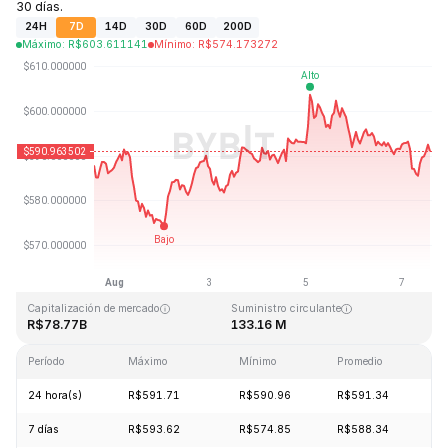
30 días.
24H
7D
14D
30D
60D
200D
Máximo
:
R$
603.611141
Mínimo
:
R$
574.173272
Última actualización: 2026-08-07, 13:27 GMT+0
Máximo histórico
Mínimo histórico
R$1,369.99
R$0.039818
Capitalización de mercado
Suministro circulante
R$78.77B
133.16 M
Período
Máximo
Mínimo
Promedio
Ca
24 hora(s)
R$591.71
R$590.96
R$591.34
-
7 días
R$593.62
R$574.85
R$588.34
-