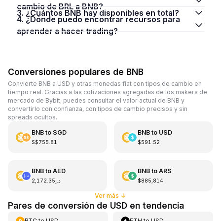
cambio de BRL a BNB?
3. ¿Cuántos BNB hay disponibles en total?
4. ¿Dónde puedo encontrar recursos para
aprender a hacer trading?
Conversiones populares de BNB
Convierte BNB a USD y otras monedas fiat con tipos de cambio en
tiempo real. Gracias a las cotizaciones agregadas de los makers de
mercado de Bybit, puedes consultar el valor actual de BNB y
convertirlo con confianza, con tipos de cambio precisos y sin
spreads ocultos.
BNB
to
SGD
BNB
to
USD
S$755.81
$591.52
BNB
to
AED
BNB
to
ARS
د.إ2,172.35
$885,814
Ver más
↓
Pares de conversión de USD en tendencia
BTC
to
USD
ETH
to
USD