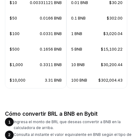
$10
0.00331121 BNB
0.01 BNB
$30.20
$50
0.0166 BNB
0.1 BNB
$302.00
$100
0.0331 BNB
1 BNB
$3,020.04
$500
0.1656 BNB
5 BNB
$15,100.22
$1,000
0.3311 BNB
10 BNB
$30,200.44
$10,000
3.31 BNB
100 BNB
$302,004.43
Cómo convertir BRL a BNB en Bybit
Ingresa el monto de BRL que deseas convertir a BNB en la
1
calculadora de arriba.
Consulta al instante el valor equivalente en BNB según el tipo de
2