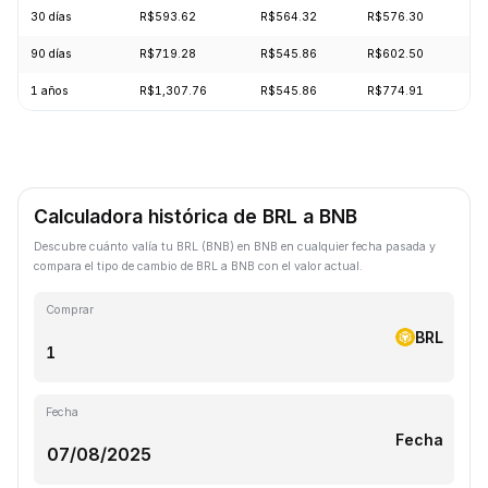
30 días
R$593.62
R$564.32
R$576.30
+
90 días
R$719.28
R$545.86
R$602.50
-
1 años
R$1,307.76
R$545.86
R$774.91
-
Calculadora histórica de BRL a BNB
Descubre cuánto valía tu BRL (BNB) en BNB en cualquier fecha pasada y
compara el tipo de cambio de BRL a BNB con el valor actual.
Comprar
BRL
Fecha
Fecha