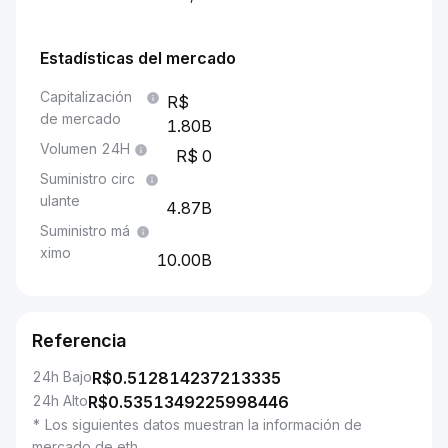
Estadísticas del mercado
Capitalización
de mercado
1.80B
Volumen 24H
0
Suministro circ
ulante
4.87B
Suministro má
ximo
10.00B
Referencia
24h Bajo
R$
0.512814237213335
24h Alto
R$
0.5351349225998446
* Los siguientes datos muestran la información de
mercado de eth