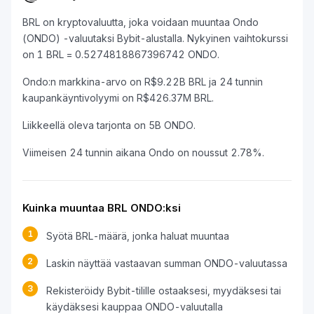
BRL on kryptovaluutta, joka voidaan muuntaa Ondo
(ONDO) -valuutaksi Bybit-alustalla. Nykyinen vaihtokurssi
on 1 BRL = 0.5274818867396742 ONDO.
Ondo:n markkina-arvo on R$9.22B BRL ja 24 tunnin
kaupankäyntivolyymi on R$426.37M BRL.
Liikkeellä oleva tarjonta on 5B ONDO.
Viimeisen 24 tunnin aikana Ondo on noussut 2.78%.
Kuinka muuntaa BRL ONDO:ksi
1
Syötä BRL-määrä, jonka haluat muuntaa
2
Laskin näyttää vastaavan summan ONDO-valuutassa
3
Rekisteröidy Bybit-tilille ostaaksesi, myydäksesi tai
käydäksesi kauppaa ONDO-valuutalla