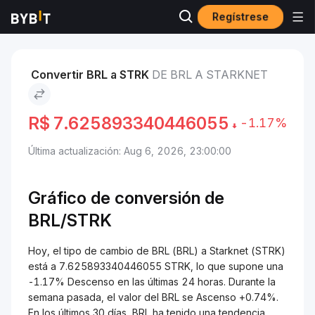
Regístrese
Mercados
Precio de Starknet STRK
BRL to Starknet
Convertir BRL a STRK
DE BRL A STARKNET
R$
7.625893340446055
-1.17%
Última actualización: Aug 6, 2026, 23:00:00
Gráfico de conversión de
BRL/STRK
Hoy, el tipo de cambio de BRL (BRL) a Starknet (STRK)
está a 7.625893340446055 STRK, lo que supone una
-1.17% Descenso en las últimas 24 horas. Durante la
semana pasada, el valor del BRL se Ascenso +0.74%.
En los últimos 30 días, BRL ha tenido una tendencia