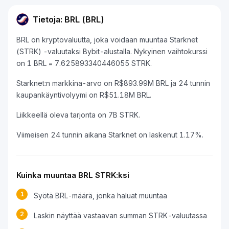
Tietoja: BRL (BRL)
BRL on kryptovaluutta, joka voidaan muuntaa Starknet
(STRK) -valuutaksi Bybit-alustalla. Nykyinen vaihtokurssi
on 1 BRL = 7.625893340446055 STRK.
Starknet:n markkina-arvo on R$893.99M BRL ja 24 tunnin
kaupankäyntivolyymi on R$51.18M BRL.
Liikkeellä oleva tarjonta on 7B STRK.
Viimeisen 24 tunnin aikana Starknet on laskenut 1.17%.
Kuinka muuntaa BRL STRK:ksi
1
Syötä BRL-määrä, jonka haluat muuntaa
2
Laskin näyttää vastaavan summan STRK-valuutassa