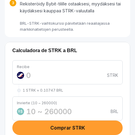
3
Rekisteröidy Bybit-tilille ostaaksesi, myydäksesi tai
käydäksesi kauppaa STRK-valuutalla
BRL-STRK-vaihtokurssi päivitetään reaaliajassa
markkinatietojen perusteella.
Calculadora de STRK a BRL
Recibe
STRK
1 STRK ≈ 0.10747 BRL
Invierte (10 ~ 260000)
BRL
R$
Comprar STRK