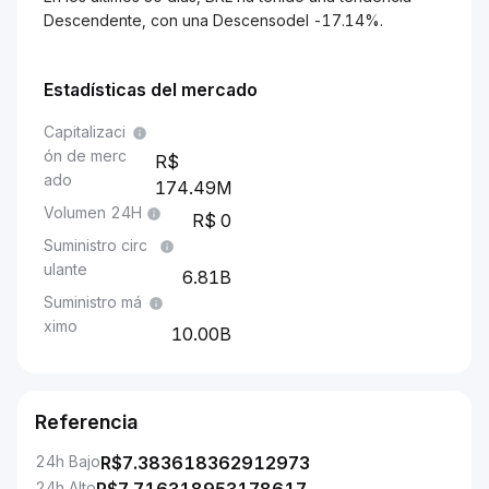
Descendente, con una Descensodel -17.14%.
Estadísticas del mercado
Capitalizaci
ón de merc
ado
174.49M
Volumen 24H
0
Suministro circ
ulante
6.81B
Suministro má
ximo
10.00B
Referencia
24h Bajo
R$
7.383618362912973
24h Alto