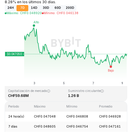
8.28% en los últimos 30 días.
24H
7D
14D
30D
60D
200D
Máximo
:
CHF
0.048920
Mínimo
:
CHF
0.046138
Última actualización: 2026-08-09, 06:39 GMT+0
Máximo histórico
Mínimo histórico
CHF2.65
CHF0.010996
Capitalización de mercado
Suministro circulante
CHF59.68M
1.26 B
Período
Máximo
Mínimo
Promedio
24 hora(s)
CHF0.047048
CHF0.046808
CHF0.046928
7 días
CHF0.048605
CHF0.046754
CHF0.047161