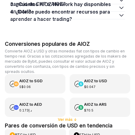
cambio de CHF a AIOZ?
3. ¿Cuántos AIOZ Network hay disponibles
en total?
4. ¿Dónde puedo encontrar recursos para
aprender a hacer trading?
Conversiones populares de AIOZ
Convierte AIOZ a USD y otras monedas fiat con tipos de cambio en
tiempo real. Gracias a las cotizaciones agregadas de los makers de
mercado de Bybit, puedes consultar el valor actual de AIOZ y
convertirlo con confianza, con tipos de cambio precisos y sin
spreads ocultos.
AIOZ
to
SGD
AIOZ
to
USD
S$0.06
$0.047
AIOZ
to
AED
AIOZ
to
ARS
د.إ0.173
$70.5
Ver más
↓
Pares de conversión de USD en tendencia
BTC
to
USD
ETH
to
USD