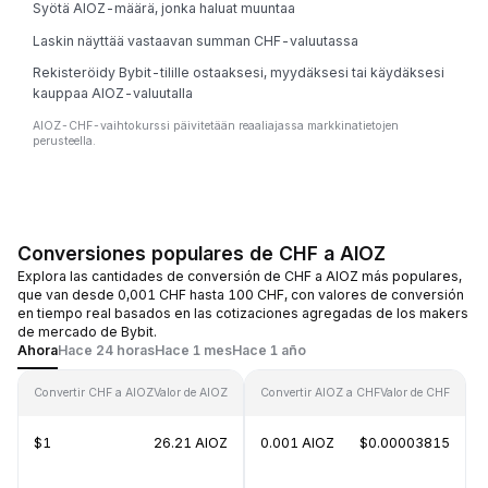
Syötä AIOZ-määrä, jonka haluat muuntaa
Laskin näyttää vastaavan summan CHF-valuutassa
Rekisteröidy Bybit-tilille ostaaksesi, myydäksesi tai käydäksesi
kauppaa AIOZ-valuutalla
AIOZ-CHF-vaihtokurssi päivitetään reaaliajassa markkinatietojen
perusteella.
Conversiones populares de CHF a AIOZ
Explora las cantidades de conversión de CHF a AIOZ más populares,
que van desde 0,001 CHF hasta 100 CHF, con valores de conversión
en tiempo real basados en las cotizaciones agregadas de los makers
de mercado de Bybit.
Ahora
Hace 24 horas
Hace 1 mes
Hace 1 año
Convertir CHF a AIOZ
Valor de AIOZ
Convertir AIOZ a CHF
Valor de CHF
$1
26.21 AIOZ
0.001 AIOZ
$0.00003815