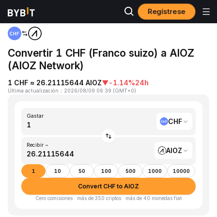
Regístrese
Inicio
CHF to AIOZ
Convertir 1 CHF (Franco suizo) a AIOZ
(AIOZ Network)
1 CHF ≈ 26.21115644 AIOZ
▼
-1.14%
24h
Última actualización
：
2026/08/09 06:39
(
GMT+0
)
Gastar
CHF
Recibir ~
AIOZ
1
10
50
100
500
1000
10000
Convert CHF to AIOZ
Cero comisiones · más de 350 criptos · más de 40 monedas fiat