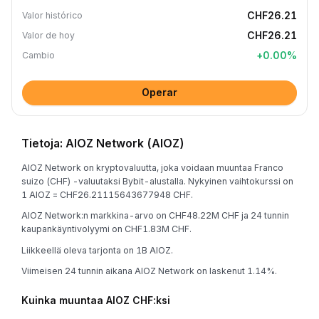
CHF26.21
Valor histórico
CHF26.21
Valor de hoy
+
0.00
%
Cambio
Operar
Tietoja: AIOZ Network (AIOZ)
AIOZ Network on kryptovaluutta, joka voidaan muuntaa Franco
suizo (CHF) -valuutaksi Bybit-alustalla. Nykyinen vaihtokurssi on
1 AIOZ = CHF26.21115643677948 CHF.
AIOZ Network:n markkina-arvo on CHF48.22M CHF ja 24 tunnin
kaupankäyntivolyymi on CHF1.83M CHF.
Liikkeellä oleva tarjonta on 1B AIOZ.
Viimeisen 24 tunnin aikana AIOZ Network on laskenut 1.14%.
Kuinka muuntaa AIOZ CHF:ksi