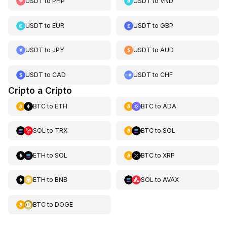
USDT
to
PHP
USDT
to
VND
USDT
to
EUR
USDT
to
GBP
USDT
to
JPY
USDT
to
AUD
USDT
to
CAD
USDT
to
CHF
Cripto a Cripto
BTC
to
ETH
BTC
to
ADA
SOL
to
TRX
BTC
to
SOL
ETH
to
SOL
BTC
to
XRP
ETH
to
BNB
SOL
to
AVAX
BTC
to
DOGE