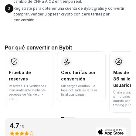
cambio de CHF a AIOZ en tiempo real.
Regístrate para obtener una cuenta de Bybit gratis y convertir,
3
comprar, vender u operar crypto con
cero tarifas por
conversión
.
Por qué convertir en Bybit
Prueba de
Cero tarifas por
Más de
reservas
conversión
86 millone
usuarios
Reservas 1:1 verificadas
Sin cargos ocultos. La
mensualmente mediante
tasa cotizada es la tasa
Únete a uno de
pruebas de Merkle on-
final que pagas.
principales ex
chain.
mundo por vol
trading y liqui
4.7
/ 5