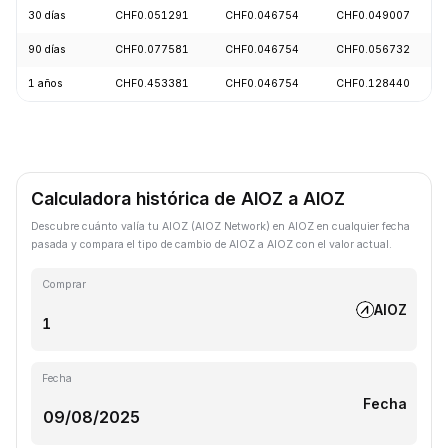
30 días
CHF0.051291
CHF0.046754
CHF0.049007
90 días
CHF0.077581
CHF0.046754
CHF0.056732
1 años
CHF0.453381
CHF0.046754
CHF0.128440
Calculadora histórica de AIOZ a AIOZ
Descubre cuánto valía tu AIOZ (AIOZ Network) en AIOZ en cualquier fecha
pasada y compara el tipo de cambio de AIOZ a AIOZ con el valor actual.
Comprar
AIOZ
Fecha
Fecha