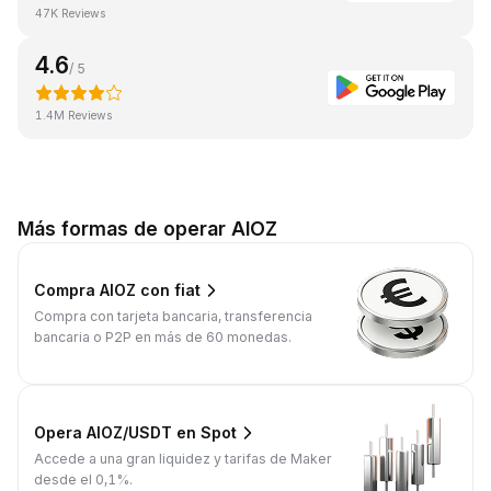
47K Reviews
4.6
/ 5
1.4M Reviews
Más formas de operar AIOZ
Compra AIOZ con fiat
Compra con tarjeta bancaria, transferencia
bancaria o P2P en más de 60 monedas.
Opera AIOZ/USDT en Spot
Accede a una gran liquidez y tarifas de Maker
desde el 0,1%.