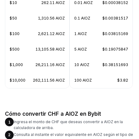
$10
262.11 AIOZ
0.01 AIOZ
$0.00038152
$50
1,310.56 AIOZ
0.1 AIOZ
$0.00381517
$100
2,621.12 AIOZ
1 AIOZ
$0.03815169
$500
13,105.58 AIOZ
5 AIOZ
$0.19075847
$1,000
26,211.16 AIOZ
10 AIOZ
$0.38151693
$10,000
262,111.56 AIOZ
100 AIOZ
$3.82
Cómo convertir CHF a AIOZ en Bybit
Ingresa el monto de CHF que deseas convertir a AIOZ en la
1
calculadora de arriba.
Consulta al instante el valor equivalente en AIOZ según el tipo de
2