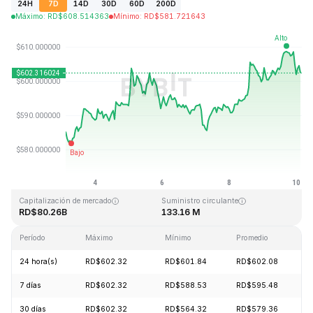
24H
7D
14D
30D
60D
200D
Máximo
:
RD$
608.514363
Mínimo
:
RD$
581.721643
Última actualización: 2026-08-10, 03:03 GMT+0
Máximo histórico
Mínimo histórico
RD$1,369.99
RD$0.039818
Capitalización de mercado
Suministro circulante
RD$80.26B
133.16 M
Período
Máximo
Mínimo
Promedio
C
24 hora(s)
RD$602.32
RD$601.84
RD$602.08
+
7 días
RD$602.32
RD$588.53
RD$595.48
+
30 días
RD$602.32
RD$564.32
RD$579.36
+