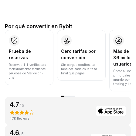
Por qué convertir en Bybit
Prueba de
Cero tarifas por
Más de
reservas
conversión
86 millone
usuarios
Reservas 1:1 verificadas
Sin cargos ocultos. La
mensualmente mediante
tasa cotizada es la tasa
Únete a uno de
pruebas de Merkle on-
final que pagas.
principales ex
chain.
mundo por vol
trading y liqui
4.7
/ 5
47K Reviews
4.6
/ 5