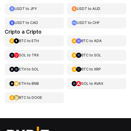
USDT
to
JPY
USDT
to
AUD
USDT
to
CAD
USDT
to
CHF
Cripto a Cripto
BTC
to
ETH
BTC
to
ADA
SOL
to
TRX
BTC
to
SOL
ETH
to
SOL
BTC
to
XRP
ETH
to
BNB
SOL
to
AVAX
BTC
to
DOGE