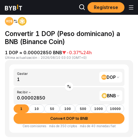
Regístrese
Inicio
DOP to BNB
Convertir 1 DOP (Peso dominicano) a
BNB (Binance Coin)
1 DOP ≈ 0.00002850 BNB
▼
-0.37%
24h
Última actualización
：
2026/08/10 03:03
(
GMT+0
)
Gastar
DOP
Recibir ~
BNB
1
10
50
100
500
1000
10000
Convert DOP to BNB
Cero comisiones · más de 350 criptos · más de 40 monedas fiat