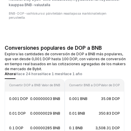
kauppaa BNB-valuutalla
BNB-DOP-vaihtokurssi päivitetään reaaliajassa markkinatietojen
perusteella.
Conversiones populares de DOP a BNB
Explora las cantidades de conversión de DOP a BNB más populares,
que van desde 0,001 DOP hasta 100 DOP, con valores de conversión
en tiempo real basados en las cotizaciones agregadas de los makers
de mercado de Bybit.
Ahora
Hace 24 horas
Hace 1 mes
Hace 1 año
Convertir DOP a BNB
Valor de BNB
Convertir BNB a DOP
Valor de DOP
0.001 DOP
0.00000003 BNB
0.001 BNB
35.08 DOP
0.01 DOP
0.00000029 BNB
0.01 BNB
350.83 DOP
0.1 DOP
0.00000285 BNB
0.1 BNB
3,508.31 DOP