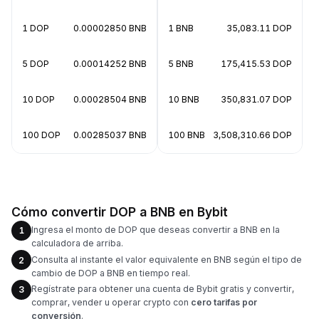
1 DOP
0.00002850 BNB
1 BNB
35,083.11 DOP
5 DOP
0.00014252 BNB
5 BNB
175,415.53 DOP
10 DOP
0.00028504 BNB
10 BNB
350,831.07 DOP
100 DOP
0.00285037 BNB
100 BNB
3,508,310.66 DOP
Cómo convertir DOP a BNB en Bybit
Ingresa el monto de DOP que deseas convertir a BNB en la
1
calculadora de arriba.
Consulta al instante el valor equivalente en BNB según el tipo de
2
cambio de DOP a BNB en tiempo real.
Regístrate para obtener una cuenta de Bybit gratis y convertir,
3
comprar, vender u operar crypto con
cero tarifas por
conversión
.