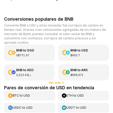
Conversiones populares de BNB
Convierte BNB a USD y otras monedas fiat con tipos de cambio en
tiempo real. Gracias a las cotizaciones agregadas de los makers de
mercado de Bybit, puedes consultar el valor actual de BNB y
convertirlo con confianza, con tipos de cambio precisos y sin
spreads ocultos.
BNB
to
SGD
BNB
to
USD
S$771.07
$602.7
BNB
to
AED
BNB
to
ARS
د.إ2,213.42
$899,971
Ver más
↓
Pares de conversión de USD en tendencia
BTC
to
USD
ETH
to
USD
USDC
to
USD
USDT
to
USD