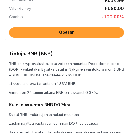
RD$0.99
Valor histórico
RD$0.00
Valor de hoy
-100.00
%
Cambio
Operar
Tietoja: BNB (BNB)
BNB on kryptovaluutta, joka voidaan muuntaa Peso dominicano
(DOP) -valuutaksi Bybit-alustalla. Nykyinen vaihtokurssi on 1 BNB
= RD$0.000028503747144451262 DOP.
Liikkeellä oleva tarjonta on 133M BNB.
Viimeisen 24 tunnin aikana BNB on laskenut 0.37%.
Kuinka muuntaa BNB DOP:ksi
Syötä BNB-määrä, jonka haluat muuntaa
Laskin näyttää vastaavan summan DOP-valuutassa
Rekisteröidy Bybit-tilille ostaaksesi, myydäksesi tai käydäksesi