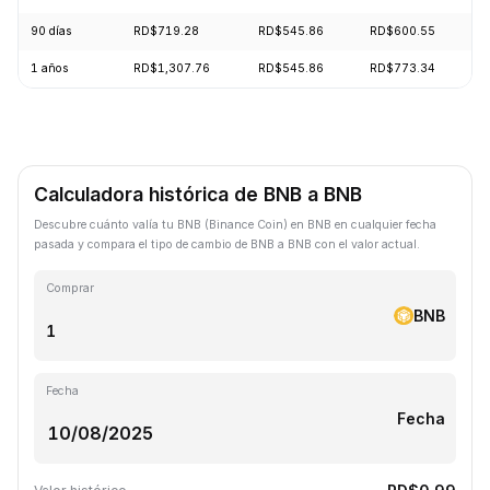
90 días
RD$719.28
RD$545.86
RD$600.55
+
1 años
RD$1,307.76
RD$545.86
RD$773.34
-
Calculadora histórica de BNB a BNB
Descubre cuánto valía tu BNB (Binance Coin) en BNB en cualquier fecha
pasada y compara el tipo de cambio de BNB a BNB con el valor actual.
Comprar
BNB
Fecha
Fecha