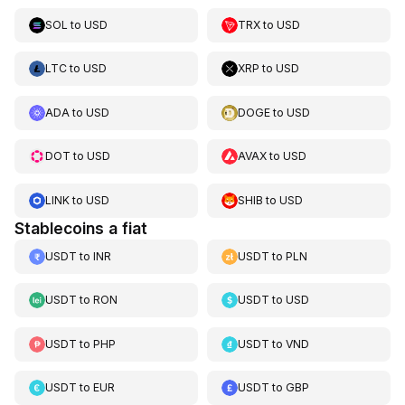
SOL
to
USD
TRX
to
USD
LTC
to
USD
XRP
to
USD
ADA
to
USD
DOGE
to
USD
DOT
to
USD
AVAX
to
USD
LINK
to
USD
SHIB
to
USD
Stablecoins a fiat
USDT
to
INR
USDT
to
PLN
USDT
to
RON
USDT
to
USD
USDT
to
PHP
USDT
to
VND
USDT
to
EUR
USDT
to
GBP