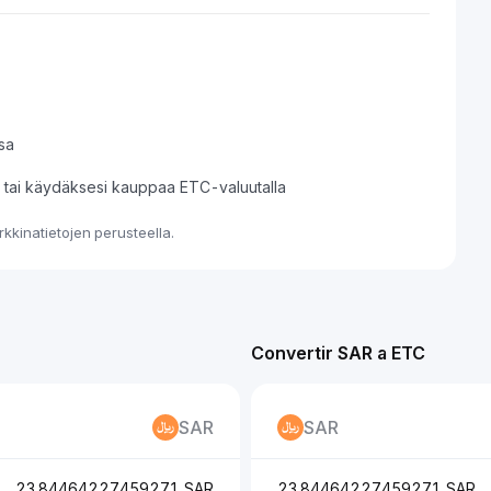
sa
si tai käydäksesi kauppaa ETC-valuutalla
kkinatietojen perusteella.
Convertir SAR a ETC
SAR
SAR
23.84464227459271 SAR
23.84464227459271 SAR