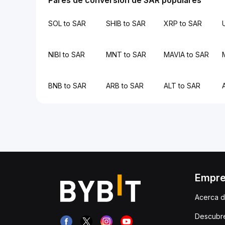
Pares de conversión de SAR populares
SOL to SAR
SHIB to SAR
XRP to SAR
NIBI to SAR
MNT to SAR
MAVIA to SAR
BNB to SAR
ARB to SAR
ALT to SAR
Empr
Acerca d
Descubr