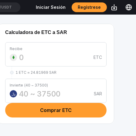
Regístrese
Iniciar Sesión
/USDT
Calculadora de ETC a SAR
Recibe
ETC
1 ETC ≈ 24.81969 SAR
Invierte (40 ~ 37500)
SAR
﷼
Comprar ETC