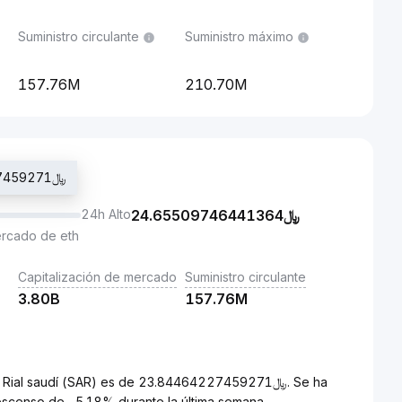
Suministro circulante
Suministro máximo
157.76M
210.70M
Último precio de trading: ﷼23.84464227459271
24h Alto
24.65509746441364
﷼
ercado de eth
Capitalización de mercado
Suministro circulante
3.80B
157.76M
es de ﷼23.84464227459271. Se ha
escenso de -5.18% durante la última semana.