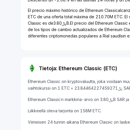
El precio máximo histórico de Ethereum Classicalcanzó los ﷼626.65, con una oferta en circulación
ETC de una oferta total máxima de 210.70M ETC. El
Classic es de﷼3.80B.El precio del Ethereum Classic en SAR se actualiza siempre en tiempo real. Mantente al día
de los tipos de cambio actualizados de Ethereum Class
diferentes criptomonedas populares a Rial saudísin e
Tietoja: Ethereum Classic (ETC)
Ethereum Classic on kryptovaluutta, joka voidaan muun
vaihtokurssi on 1 ETC = 23.84464227
Liikkeellä oleva tarjonta on 158M ETC.
Viimeisen 24 tunnin aikana Ethereum Classic on lask