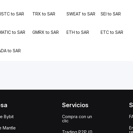
USTC to SAR
TRX to SAR
SWEAT to SAR
SEI to SAR
MATIC to SAR
GMRX to SAR
ETH to SAR
ETC to SAR
ADA to SAR
esa
Servicios
S
e Bybit
Compra con un
F
clic
e Mantle
E
Trading P2P (0
r