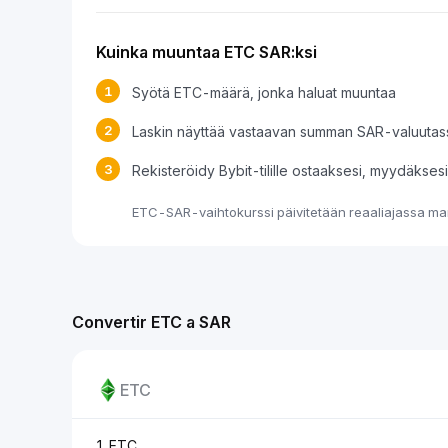
Kuinka muuntaa ETC SAR:ksi
1
Syötä ETC-määrä, jonka haluat muuntaa
2
Laskin näyttää vastaavan summan SAR-valuutas
3
Rekisteröidy Bybit-tilille ostaaksesi, myydäkse
ETC-SAR-vaihtokurssi päivitetään reaaliajassa mar
Convertir ETC a SAR
ETC
1 ETC