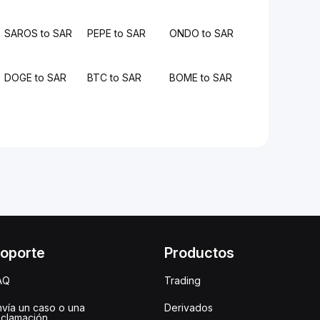
SAROS to SAR
PEPE to SAR
ONDO to SAR
DOGE to SAR
BTC to SAR
BOME to SAR
oporte
Productos
AQ
Trading
nvía un caso o una
Derivados
eclamación