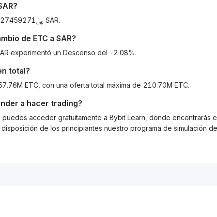
SAR
?
A día de hoy, 1 {{coinSymbol} equivale a ﷼23.84464227459271 SAR.
cambio de
ETC
a
SAR
?
a SAR experimentó un Descenso del -2.08%.
n total?
 157.76M ETC, con una oferta total máxima de 210.70M ETC.
nder a hacer trading?
g, puedes acceder gratuitamente a Bybit Learn, donde encontrarás es
isposición de los principiantes nuestro programa de simulación de 