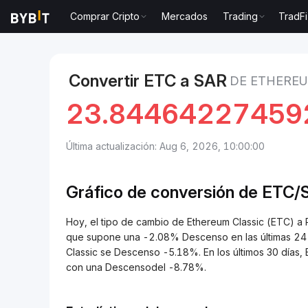
Comprar Cripto
Mercados
Trading
TradFi
Mercados
Precio de Ethereum Classic ETC
Ethere
Convertir ETC a SAR
DE ETHEREU
23.84464227459
Última actualización: Aug 6, 2026, 10:00:00
Gráfico de conversión de
ETC/
Hoy, el tipo de cambio de Ethereum Classic (ETC) a Rial saudí (SAR) es
que supone una -2.08% Descenso en las últimas 24 h
Classic se Descenso -5.18%. En los últimos 30 días,
con una Descensodel -8.78%.