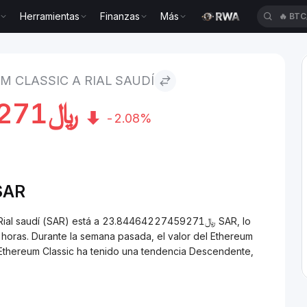
Herramientas
Finanzas
Más
🔥
BTC
um Classic to Rial saudí
M CLASSIC A RIAL SAUDÍ
271
﷼
-2.08%
SAR
tá a ﷼23.84464227459271 SAR, lo
oras. Durante la semana pasada, el valor del Ethereum
 Ethereum Classic ha tenido una tendencia Descendente,