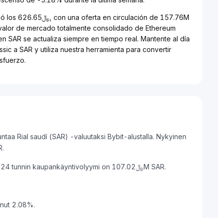
 de 157.76M
 valor de mercado totalmente consolidado de Ethereum
ic a SAR y utiliza nuestra herramienta para convertir
sfuerzo.
taa Rial saudí (SAR) -valuutaksi Bybit-alustalla. Nykyinen
﷼459271 SAR.
Ethereum Classic:n markkina-arvo on ﷼3.80B SAR ja 24 tunnin kaupankäyntivolyymi on ﷼107.02M SAR.
enut 2.08%.