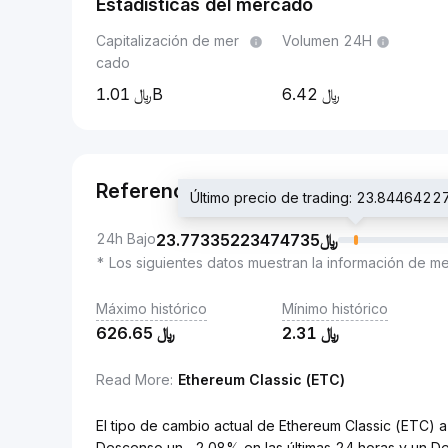
Estadísticas del mercado
Capitalización de mer
Volumen 24H
cado
1.01B
6.42
Referencia
24h Bajo
23.77335223474735
﷼
* Los siguientes datos muestran la información de m
Máximo histórico
Mínimo histórico
626.65
﷼
2.31
﷼
Read More
:
Ethereum Classic (ETC)
El tipo de cambio actual de Ethereum Classic (ETC) a Rial saudí (SAR) 
Descenso un -2.08% en las últimas 24 horas y un D