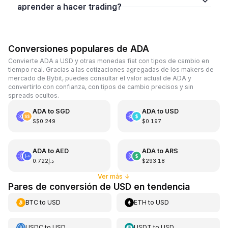
aprender a hacer trading?
Conversiones populares de ADA
Convierte ADA a USD y otras monedas fiat con tipos de cambio en
tiempo real. Gracias a las cotizaciones agregadas de los makers de
mercado de Bybit, puedes consultar el valor actual de ADA y
convertirlo con confianza, con tipos de cambio precisos y sin
spreads ocultos.
ADA
to
SGD
ADA
to
USD
S$0.249
$0.197
ADA
to
AED
ADA
to
ARS
د.إ0.722
$293.18
Ver más
↓
Pares de conversión de USD en tendencia
BTC
to
USD
ETH
to
USD
USDC
to
USD
USDT
to
USD