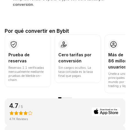
conversión
.
Por qué convertir en Bybit
Prueba de
Cero tarifas por
Más de
reservas
conversión
86 millone
usuarios
Reservas 1:1 verificadas
Sin cargos ocultos. La
mensualmente mediante
tasa cotizada es la tasa
Únete a uno de
pruebas de Merkle on-
final que pagas.
principales ex
chain.
mundo por vol
trading y liqui
4.7
/ 5
47K Reviews