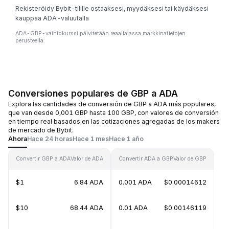
Rekisteröidy Bybit-tilille ostaaksesi, myydäksesi tai käydäksesi
kauppaa ADA-valuutalla
ADA-GBP-vaihtokurssi päivitetään reaaliajassa markkinatietojen
perusteella.
Conversiones populares de GBP a ADA
Explora las cantidades de conversión de GBP a ADA más populares,
que van desde 0,001 GBP hasta 100 GBP, con valores de conversión
en tiempo real basados en las cotizaciones agregadas de los makers
de mercado de Bybit.
Ahora
Hace 24 horas
Hace 1 mes
Hace 1 año
Convertir GBP a ADA
Valor de ADA
Convertir ADA a GBP
Valor de GBP
$1
6.84 ADA
0.001 ADA
$0.00014612
$10
68.44 ADA
0.01 ADA
$0.00146119