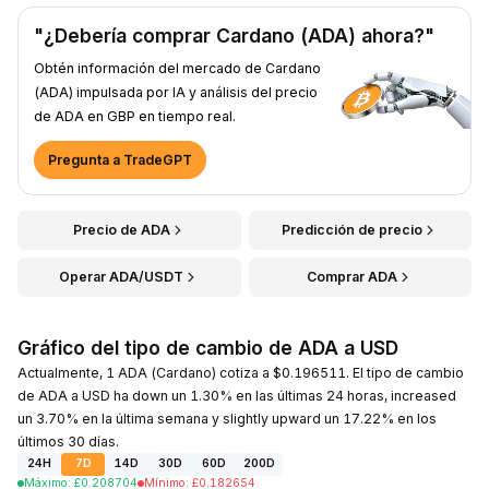
"¿Debería comprar Cardano (ADA) ahora?"
Obtén información del mercado de Cardano
(ADA) impulsada por IA y análisis del precio
de ADA en GBP en tiempo real.
Pregunta a TradeGPT
Precio de ADA
Predicción de precio
Operar ADA/USDT
Comprar ADA
Gráfico del tipo de cambio de ADA a USD
Actualmente, 1 ADA (Cardano) cotiza a $0.196511. El tipo de cambio
de ADA a USD ha down un 1.30% en las últimas 24 horas, increased
un 3.70% en la última semana y slightly upward un 17.22% en los
últimos 30 días.
24H
7D
14D
30D
60D
200D
Máximo
:
£
0.208704
Mínimo
:
£
0.182654