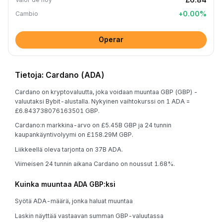
+
0.00
%
Cambio
Operar
Tietoja: Cardano (ADA)
Cardano on kryptovaluutta, joka voidaan muuntaa GBP (GBP) -
valuutaksi Bybit-alustalla. Nykyinen vaihtokurssi on 1 ADA =
£6.843738076163501 GBP.
Cardano:n markkina-arvo on £5.45B GBP ja 24 tunnin
kaupankäyntivolyymi on £158.29M GBP.
Liikkeellä oleva tarjonta on 37B ADA.
Viimeisen 24 tunnin aikana Cardano on noussut 1.68%.
Kuinka muuntaa ADA GBP:ksi
Syötä ADA-määrä, jonka haluat muuntaa
Laskin näyttää vastaavan summan GBP-valuutassa