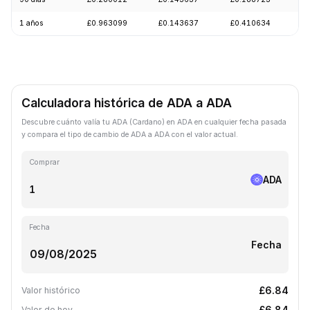
1 años
£0.963099
£0.143637
£0.410634
-
Calculadora histórica de ADA a ADA
Descubre cuánto valía tu ADA (Cardano) en ADA en cualquier fecha pasada
y compara el tipo de cambio de ADA a ADA con el valor actual.
Comprar
ADA
Fecha
Fecha
£6.84
Valor histórico
£6.84
Valor de hoy