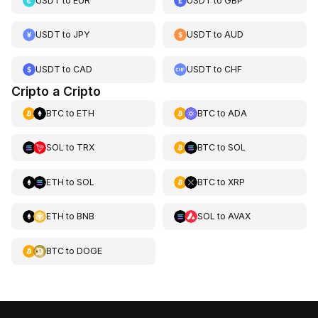
USDT
to
EUR
USDT
to
GBP
USDT
to
JPY
USDT
to
AUD
USDT
to
CAD
USDT
to
CHF
Cripto a Cripto
BTC
to
ETH
BTC
to
ADA
SOL
to
TRX
BTC
to
SOL
ETH
to
SOL
BTC
to
XRP
ETH
to
BNB
SOL
to
AVAX
BTC
to
DOGE