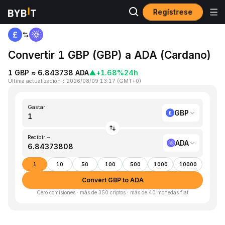
Regístrese
Inicio
GBP to ADA
Convertir 1 GBP (GBP) a ADA (Cardano)
1 GBP ≈ 6.843738 ADA
▲
+1.68%
24h
Última actualización
：
2026/08/09 13:17
(
GMT+0
)
Gastar
GBP
Recibir ~
ADA
1
10
50
100
500
1000
10000
Convert GBP to ADA
Cero comisiones · más de 350 criptos · más de 40 monedas fiat