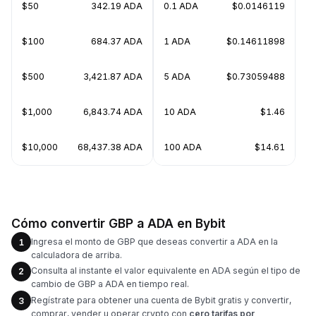
$50
342.19 ADA
0.1 ADA
$0.0146119
$100
684.37 ADA
1 ADA
$0.14611898
$500
3,421.87 ADA
5 ADA
$0.73059488
$1,000
6,843.74 ADA
10 ADA
$1.46
$10,000
68,437.38 ADA
100 ADA
$14.61
Cómo convertir GBP a ADA en Bybit
Ingresa el monto de GBP que deseas convertir a ADA en la
1
calculadora de arriba.
Consulta al instante el valor equivalente en ADA según el tipo de
2
cambio de GBP a ADA en tiempo real.
Regístrate para obtener una cuenta de Bybit gratis y convertir,
3
comprar, vender u operar crypto con
cero tarifas por