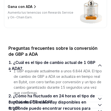
Gana con ADA
Aumenta tus tenencias con Rewards Service
y On-Chain Earn.
Preguntas frecuentes sobre la conversión
de GBP a ADA
1. ¿Cuál es el tipo de cambio actual de 1 GBP
a ADA?
1 GBP equivale actualmente a unos 6.844 ADA. El tipo
de cambio de GBP a ADA se actualiza en tiempo real
en Bybit, con cero tarifas por conversión y un tipo de
cambio garantizado durante 15 segundos una vez
que confirmas.
2. ¿Cómo ha fluctuado en 24 horas el tipo de
cambio de GBP a ADA?
3. ¿Cuántos Cardano hay disponibles en
total?
4. ¿Dónde puedo encontrar recursos para