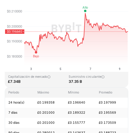
Última actualización: 2026-08-09, 13:17 GMT+0
Máximo histórico
Mínimo histórico
£3.09
£0.019253
Capitalización de mercado
Suministro circulante
£7.34B
37.35 B
Período
Máximo
Mínimo
Promedio
C
24 hora(s)
£0.199358
£0.196640
£0.197999
-
7 días
£0.201000
£0.189322
£0.195569
+
30 días
£0.201000
£0.155777
£0.173509
+
90 días
£0.280012
£0.143637
£0.188723
+