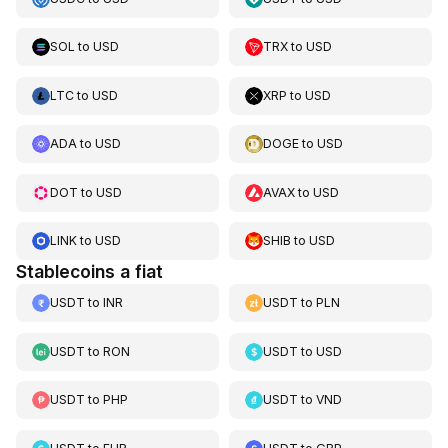
SOL
to
USD
TRX
to
USD
LTC
to
USD
XRP
to
USD
ADA
to
USD
DOGE
to
USD
DOT
to
USD
AVAX
to
USD
LINK
to
USD
SHIB
to
USD
Stablecoins a fiat
USDT
to
INR
USDT
to
PLN
USDT
to
RON
USDT
to
USD
USDT
to
PHP
USDT
to
VND