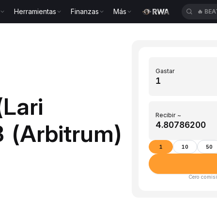
Herramientas
Finanzas
Más
🔥
BEA
Gastar
(Lari
Recibir ~
 (Arbitrum)
1
10
50
Cero comisi