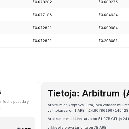
₾0.078282
₾0.080275
₾0.077186
₾0.084934
₾0.072821
₾0.090984
₾0.072821
₾0.208081
Tietoja: Arbitrum 
B
er fecha pasada y
Arbitrum on kryptovaluutta, joka voidaan muunta
.
vaihtokurssi on 1 ARB = ₾4.807861997145428
Arbitrum:n markkina-arvo on ₾1.37B GEL ja 24 
Liikkeellä oleva tarjonta on 7B ARB.