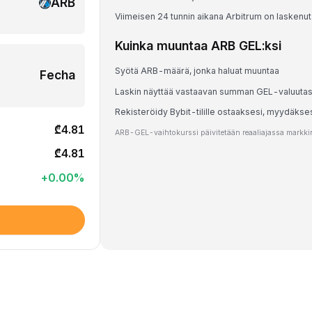
ARB
Viimeisen 24 tunnin aikana Arbitrum on laskenu
Kuinka muuntaa ARB GEL:ksi
Syötä ARB-määrä, jonka haluat muuntaa
Fecha
Laskin näyttää vastaavan summan GEL-valuuta
Rekisteröidy Bybit-tilille ostaaksesi, myydäkse
₾4.81
ARB-GEL-vaihtokurssi päivitetään reaaliajassa markkina
₾4.81
+
0.00
%