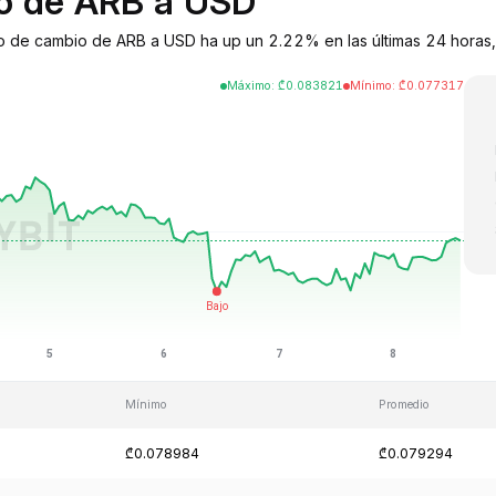
io de ARB a USD
po de cambio de ARB a USD ha up un 2.22% en las últimas 24 horas, 
Máximo
:
₾
0.083821
Mínimo
:
₾
0.077317
Mínimo
Promedio
₾0.078984
₾0.079294