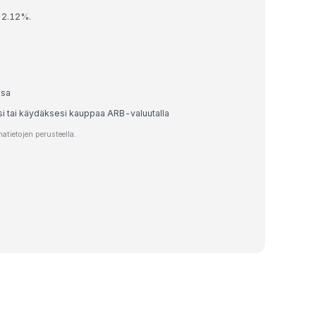
t 2.12%.
ssa
si tai käydäksesi kauppaa ARB-valuutalla
tietojen perusteella.