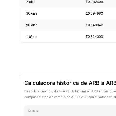
7 días
₾0.082606
30 días
₾0.094980
90 días
₾0.143042
1 años
₾0.614399
Calculadora histórica de ARB a AR
Descubre cuánto valía tu ARB (Arbitrum) en ARB en cualqui
compara el tipo de cambio de ARB a ARB con el valor actual
Comprar