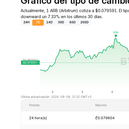
Gráfico del tipo de camb
Actualmente, 1 ARB (Arbitrum) cotiza a $0.079591. El ti
downward un 7.33% en los últimos 30 días.
24H
7D
14D
30D
60D
200D
Última actualización: 2026-08-08, 13:32 GMT+0
Período
Máximo
24 hora(s)
₾0.079604