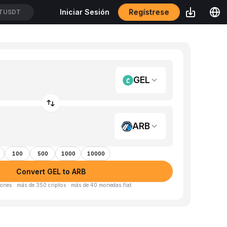
Regístrese
Iniciar Sesión
TUSDT
GEL
ARB
100
500
1000
10000
Convert GEL to ARB
ones · más de 350 criptos · más de 40 monedas fiat