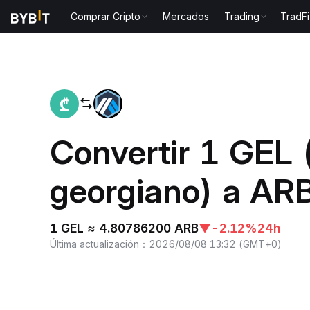
Comprar Cripto
Mercados
Trading
TradFi
Inicio
GEL to ARB
Convertir 1 GEL 
georgiano) a ARB
1 GEL ≈ 4.80786200 ARB
▼
-2.12%
24h
Última actualización
：
2026/08/08 13:32
(
GMT+0
)