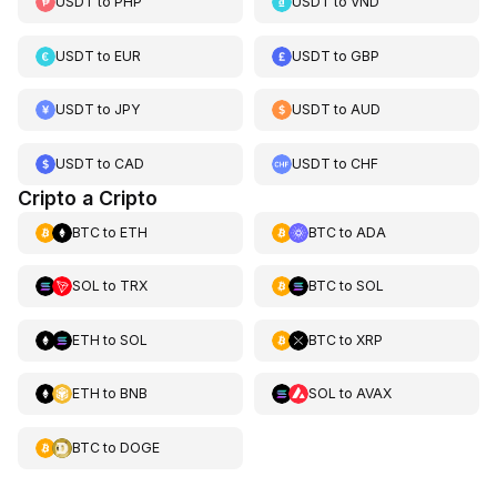
USDT
to
PHP
USDT
to
VND
USDT
to
EUR
USDT
to
GBP
USDT
to
JPY
USDT
to
AUD
USDT
to
CAD
USDT
to
CHF
Cripto a Cripto
BTC
to
ETH
BTC
to
ADA
SOL
to
TRX
BTC
to
SOL
ETH
to
SOL
BTC
to
XRP
ETH
to
BNB
SOL
to
AVAX
BTC
to
DOGE