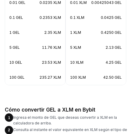
0.01 GEL
0.0235 XLM
0.01 XLM
0.00425043 GEL
0.1 GEL
0.2353 XLM
0.1 XLM
0.0425 GEL
1 GEL
2.35 XLM
1 XLM
0.4250 GEL
5 GEL
11.76 XLM
5 XLM
2.13 GEL
10 GEL
23.53 XLM
10 XLM
4.25 GEL
100 GEL
235.27 XLM
100 XLM
42.50 GEL
Cómo convertir GEL a XLM en Bybit
Ingresa el monto de GEL que deseas convertir a XLM en la
1
calculadora de arriba.
Consulta al instante el valor equivalente en XLM según el tipo de
2