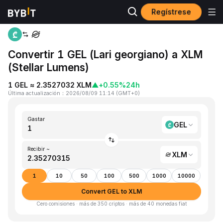
Regístrese
Inicio
GEL to XLM
Convertir 1 GEL (Lari georgiano) a XLM
(Stellar Lumens)
1 GEL ≈ 2.3527032 XLM
▲
+0.55%
24h
Última actualización
：
2026/08/09 11:14
(
GMT+0
)
Gastar
GEL
Recibir ~
XLM
1
10
50
100
500
1000
10000
Convert GEL to XLM
Cero comisiones · más de 350 criptos · más de 40 monedas fiat