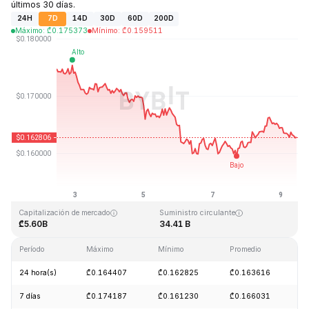
últimos 30 días.
24H
7D
14D
30D
60D
200D
Máximo
:
₾
0.175373
Mínimo
:
₾
0.159511
Última actualización: 2026-08-09, 11:14 GMT+0
Máximo histórico
Mínimo histórico
₾0.875563
₾0.000476
Capitalización de mercado
Suministro circulante
₾5.60B
34.41 B
Período
Máximo
Mínimo
Promedio
C
24 hora(s)
₾0.164407
₾0.162825
₾0.163616
-
7 días
₾0.174187
₾0.161230
₾0.166031
-