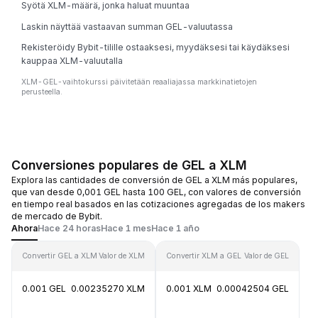
Syötä XLM-määrä, jonka haluat muuntaa
Laskin näyttää vastaavan summan GEL-valuutassa
Rekisteröidy Bybit-tilille ostaaksesi, myydäksesi tai käydäksesi
kauppaa XLM-valuutalla
XLM-GEL-vaihtokurssi päivitetään reaaliajassa markkinatietojen
perusteella.
Conversiones populares de GEL a XLM
Explora las cantidades de conversión de GEL a XLM más populares,
que van desde 0,001 GEL hasta 100 GEL, con valores de conversión
en tiempo real basados en las cotizaciones agregadas de los makers
de mercado de Bybit.
Ahora
Hace 24 horas
Hace 1 mes
Hace 1 año
Convertir GEL a XLM
Valor de XLM
Convertir XLM a GEL
Valor de GEL
0.001 GEL
0.00235270 XLM
0.001 XLM
0.00042504 GEL