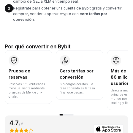
cambio de GEL a XLM en tiempo real.
Regístrate para obtener una cuenta de Bybit gratis y convertir,
3
comprar, vender u operar crypto con
cero tarifas por
conversión
.
Por qué convertir en Bybit
Prueba de
Cero tarifas por
Más de
reservas
conversión
86 millone
usuarios
Reservas 1:1 verificadas
Sin cargos ocultos. La
mensualmente mediante
tasa cotizada es la tasa
Únete a uno de
pruebas de Merkle on-
final que pagas.
principales ex
chain.
mundo por vol
trading y liqui
4.7
/ 5