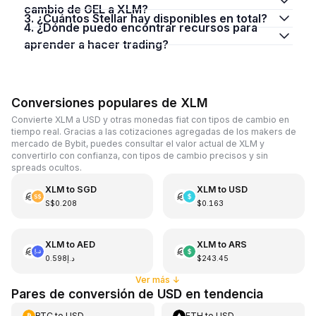
cambio de GEL a XLM?
3. ¿Cuántos Stellar hay disponibles en total?
4. ¿Dónde puedo encontrar recursos para
aprender a hacer trading?
Conversiones populares de XLM
Convierte XLM a USD y otras monedas fiat con tipos de cambio en
tiempo real. Gracias a las cotizaciones agregadas de los makers de
mercado de Bybit, puedes consultar el valor actual de XLM y
convertirlo con confianza, con tipos de cambio precisos y sin
spreads ocultos.
XLM
to
SGD
XLM
to
USD
S$0.208
$0.163
XLM
to
AED
XLM
to
ARS
د.إ0.598
$243.45
Ver más
↓
Pares de conversión de USD en tendencia
BTC
to
USD
ETH
to
USD