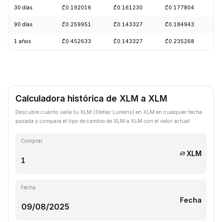
30 días
₾0.192016
₾0.161230
₾0.177804
-
90 días
₾0.259951
₾0.143327
₾0.184943
-
1 años
₾0.452633
₾0.143327
₾0.235268
-
Calculadora histórica de XLM a XLM
Descubre cuánto valía tu XLM (Stellar Lumens) en XLM en cualquier fecha
pasada y compara el tipo de cambio de XLM a XLM con el valor actual.
Comprar
XLM
Fecha
Fecha