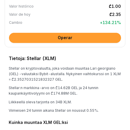
₾1.00
Valor histórico
₾2.35
Valor de hoy
+
134.21
%
Cambio
Operar
Tietoja: Stellar (XLM)
Stellar on kryptovaluutta, joka voidaan muuntaa Lari georgiano
(GEL) -valuutaksi Bybit-alustalla. Nykyinen vaihtokurssi on 1 XLM
= ₾2.3527031521832327 GEL.
Stellar:n markkina-arvo on ₾14.62B GEL ja 24 tunnin
kaupankäyntivolyymi on ₾174.88M GEL.
Liikkeellä oleva tarjonta on 34B XLM.
Viimeisen 24 tunnin aikana Stellar on noussut 0.55%.
Kuinka muuntaa XLM GEL:ksi