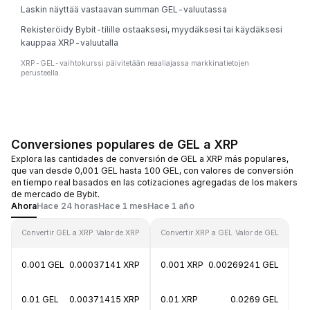
Laskin näyttää vastaavan summan GEL-valuutassa
Rekisteröidy Bybit-tilille ostaaksesi, myydäksesi tai käydäksesi
kauppaa XRP-valuutalla
XRP-GEL-vaihtokurssi päivitetään reaaliajassa markkinatietojen
perusteella.
Conversiones populares de GEL a XRP
Explora las cantidades de conversión de GEL a XRP más populares,
que van desde 0,001 GEL hasta 100 GEL, con valores de conversión
en tiempo real basados en las cotizaciones agregadas de los makers
de mercado de Bybit.
Ahora
Hace 24 horas
Hace 1 mes
Hace 1 año
Convertir GEL a XRP
Valor de XRP
Convertir XRP a GEL
Valor de GEL
0.001 GEL
0.00037141 XRP
0.001 XRP
0.00269241 GEL
0.01 GEL
0.00371415 XRP
0.01 XRP
0.0269 GEL