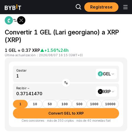
Regístrese
Inicio
GEL to XRP
Convertir 1 GEL (Lari georgiano) a XRP
(XRP)
1 GEL ≈ 0.37 XRP
▲
+1.56%
24h
Última actualización
：
2026/08/07 16:15
(
GMT+0
)
Gastar
GEL
Recibir ~
XRP
1
10
50
100
500
1000
10000
Convert GEL to XRP
Cero comisiones · más de 350 criptos · más de 40 monedas fiat