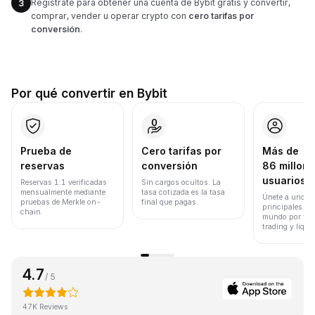
Regístrate para obtener una cuenta de Bybit gratis y convertir,
3
comprar, vender u operar crypto con
cero tarifas por
conversión
.
Por qué convertir en Bybit
Prueba de
Cero tarifas por
Más de
reservas
conversión
86 millone
usuarios
Reservas 1:1 verificadas
Sin cargos ocultos. La
mensualmente mediante
tasa cotizada es la tasa
Únete a uno de
pruebas de Merkle on-
final que pagas.
principales ex
chain.
mundo por vol
trading y liqui
4.7
/ 5
47K Reviews