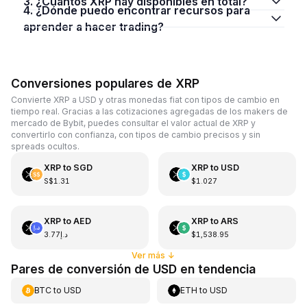
3. ¿Cuántos XRP hay disponibles en total?
4. ¿Dónde puedo encontrar recursos para
aprender a hacer trading?
Conversiones populares de XRP
Convierte XRP a USD y otras monedas fiat con tipos de cambio en
tiempo real. Gracias a las cotizaciones agregadas de los makers de
mercado de Bybit, puedes consultar el valor actual de XRP y
convertirlo con confianza, con tipos de cambio precisos y sin
spreads ocultos.
XRP
to
SGD
XRP
to
USD
S$1.31
$1.027
XRP
to
AED
XRP
to
ARS
د.إ3.77
$1,538.95
Ver más
↓
Pares de conversión de USD en tendencia
BTC
to
USD
ETH
to
USD