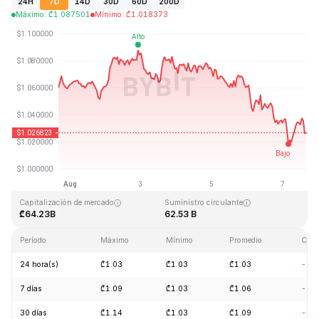
24H
7D
14D
30D
60D
200D
Máximo
:
₾
1.087501
Mínimo
:
₾
1.018373
Última actualización: 2026-08-07, 16:15 GMT+0
Máximo histórico
Mínimo histórico
₾3.65
₾0.002686
Capitalización de mercado
Suministro circulante
₾64.23B
62.53 B
Período
Máximo
Mínimo
Promedio
Cam
24 hora(s)
₾1.03
₾1.03
₾1.03
-1.
7 días
₾1.09
₾1.03
₾1.06
-3.
30 días
₾1.14
₾1.03
₾1.09
-4.