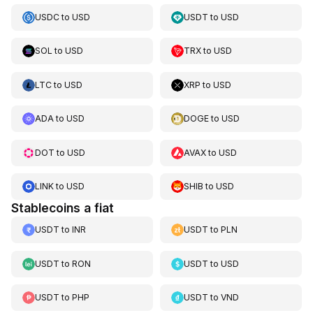
USDC
to
USD
USDT
to
USD
SOL
to
USD
TRX
to
USD
LTC
to
USD
XRP
to
USD
ADA
to
USD
DOGE
to
USD
DOT
to
USD
AVAX
to
USD
LINK
to
USD
SHIB
to
USD
Stablecoins a fiat
USDT
to
INR
USDT
to
PLN
USDT
to
RON
USDT
to
USD
USDT
to
PHP
USDT
to
VND