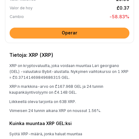
₾0.37
Valor de hoy
-58.83
%
Cambio
Operar
Tietoja: XRP (XRP)
XRP on kryptovaluutta, joka voidaan muuntaa Lari georgiano
(GEL) -valuutaksi Bybit-alustalla. Nykyinen vaihtokurssi on 1 XRP
= ₾0.37141469849686315 GEL.
XRP:n markkina-arvo on ₾167.96B GEL ja 24 tunnin
kaupankäyntivolyymi on ₾4.14B GEL.
Liikkeellä oleva tarjonta on 63B XRP.
Viimeisen 24 tunnin aikana XRP on noussut 1.56%.
Kuinka muuntaa XRP GEL:ksi
Syötä XRP-määrä, jonka haluat muuntaa