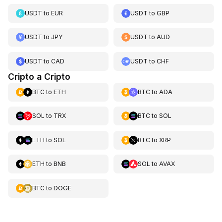
USDT
to
EUR
USDT
to
GBP
USDT
to
JPY
USDT
to
AUD
USDT
to
CAD
USDT
to
CHF
Cripto a Cripto
BTC
to
ETH
BTC
to
ADA
SOL
to
TRX
BTC
to
SOL
ETH
to
SOL
BTC
to
XRP
ETH
to
BNB
SOL
to
AVAX
BTC
to
DOGE