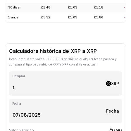
90 días
₾1.48
₾1.03
₾1.18
-12
1 años
₾3.32
₾1.03
₾1.86
-66
Calculadora histórica de XRP a XRP
Descubre cuánto valía tu XRP (XRP) en XRP en cualquier fecha pasada y
compara el tipo de cambio de XRP a XRP con el valor actual.
Comprar
XRP
Fecha
Fecha
₾0.90
Valor histórico