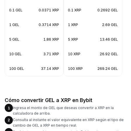
0.1 GEL
0.0371 XRP
0.1 XRP
0.2692 GEL
1 GEL
0.3714 XRP
1 XRP
2.69 GEL
5 GEL
1.86 XRP
5 XRP
13.46 GEL
10 GEL
3.71 XRP
10 XRP
26.92 GEL
100 GEL
37.14 XRP
100 XRP
269.24 GEL
Cómo convertir GEL a XRP en Bybit
Ingresa el monto de GEL que deseas convertir a XRP en la
1
calculadora de arriba.
Consulta al instante el valor equivalente en XRP según el tipo de
2
cambio de GEL a XRP en tiempo real.