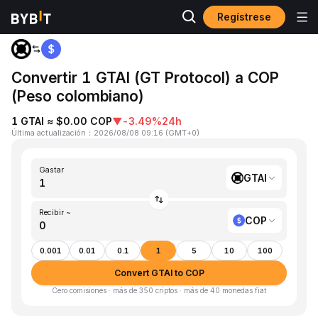
Regístrese
Inicio
GTAI to COP
Convertir 1 GTAI (GT Protocol) a COP
(Peso colombiano)
1 GTAI ≈ $0.00 COP
▼
-3.49%
24h
Última actualización
：
2026/08/08 09:16
(
GMT+0
)
Gastar
GTAI
Recibir ~
COP
0.001
0.01
0.1
1
5
10
100
Convert GTAI to COP
Cero comisiones · más de 350 criptos · más de 40 monedas fiat