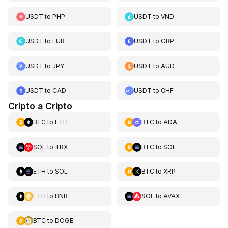
USDT
to
PHP
USDT
to
VND
USDT
to
EUR
USDT
to
GBP
USDT
to
JPY
USDT
to
AUD
USDT
to
CAD
USDT
to
CHF
Cripto a Cripto
BTC
to
ETH
BTC
to
ADA
SOL
to
TRX
BTC
to
SOL
ETH
to
SOL
BTC
to
XRP
ETH
to
BNB
SOL
to
AVAX
BTC
to
DOGE