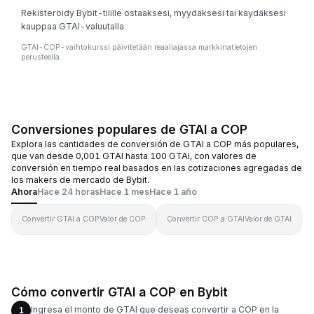
Rekisteröidy Bybit-tilille ostaaksesi, myydäksesi tai käydäksesi
kauppaa GTAI-valuutalla
GTAI-COP-vaihtokurssi päivitetään reaaliajassa markkinatietojen
perusteella.
Conversiones populares de GTAI a COP
Explora las cantidades de conversión de GTAI a COP más populares,
que van desde 0,001 GTAI hasta 100 GTAI, con valores de
conversión en tiempo real basados en las cotizaciones agregadas de
los makers de mercado de Bybit.
Ahora
Hace 24 horas
Hace 1 mes
Hace 1 año
Convertir GTAI a COP
Valor de COP
Convertir COP a GTAI
Valor de GTAI
Cómo convertir GTAI a COP en Bybit
Ingresa el monto de GTAI que deseas convertir a COP en la
1