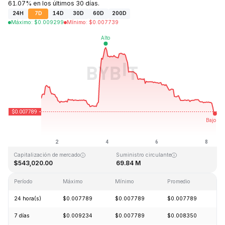
61.07% en los últimos 30 días.
24H
7D
14D
30D
60D
200D
Máximo
:
$
0.009299
Mínimo
:
$
0.007739
Última actualización: 2026-08-08, 09:16 GMT+0
Máximo histórico
Mínimo histórico
$5.46
$0.006047
Capitalización de mercado
Suministro circulante
$543,020.00
69.84 M
Período
Máximo
Mínimo
Promedio
C
24 hora(s)
$0.007789
$0.007789
$0.007789
-
7 días
$0.009234
$0.007789
$0.008350
-