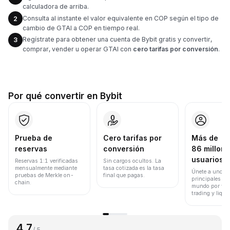
calculadora de arriba.
Consulta al instante el valor equivalente en COP según el tipo de
2
cambio de GTAI a COP en tiempo real.
Regístrate para obtener una cuenta de Bybit gratis y convertir,
3
comprar, vender u operar GTAI con
cero tarifas por conversión
.
Por qué convertir en Bybit
Prueba de
Cero tarifas por
Más de
reservas
conversión
86 millone
usuarios
Reservas 1:1 verificadas
Sin cargos ocultos. La
mensualmente mediante
tasa cotizada es la tasa
Únete a uno de
pruebas de Merkle on-
final que pagas.
principales ex
chain.
mundo por vol
trading y liqui
4.7
/ 5