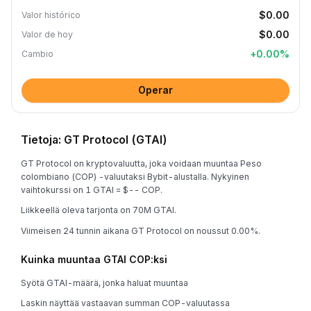
$0.00
Valor histórico
$0.00
Valor de hoy
+
0.00
%
Cambio
Operar
Tietoja: GT Protocol (GTAI)
GT Protocol on kryptovaluutta, joka voidaan muuntaa Peso
colombiano (COP) -valuutaksi Bybit-alustalla. Nykyinen
vaihtokurssi on 1 GTAI = $-- COP.
Liikkeellä oleva tarjonta on 70M GTAI.
Viimeisen 24 tunnin aikana GT Protocol on noussut 0.00%.
Kuinka muuntaa GTAI COP:ksi
Syötä GTAI-määrä, jonka haluat muuntaa
Laskin näyttää vastaavan summan COP-valuutassa