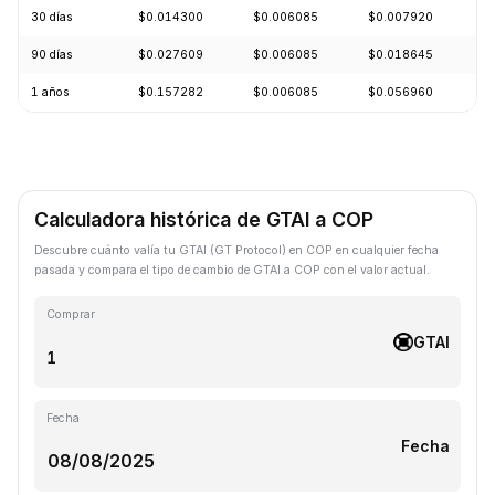
30 días
$0.014300
$0.006085
$0.007920
-
90 días
$0.027609
$0.006085
$0.018645
-
1 años
$0.157282
$0.006085
$0.056960
-
Calculadora histórica de GTAI a COP
Descubre cuánto valía tu GTAI (GT Protocol) en COP en cualquier fecha
pasada y compara el tipo de cambio de GTAI a COP con el valor actual.
Comprar
GTAI
Fecha
Fecha