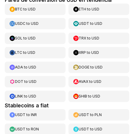
BTC
to
USD
ETH
to
USD
USDC
to
USD
USDT
to
USD
SOL
to
USD
TRX
to
USD
LTC
to
USD
XRP
to
USD
ADA
to
USD
DOGE
to
USD
DOT
to
USD
AVAX
to
USD
LINK
to
USD
SHIB
to
USD
Stablecoins a fiat
USDT
to
INR
USDT
to
PLN
USDT
to
RON
USDT
to
USD