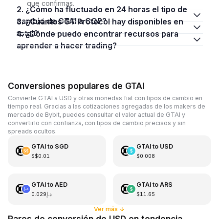
que confirmas.
2. ¿Cómo ha fluctuado en 24 horas el tipo de
cambio de GTAI a COP?
3. ¿Cuántos GT Protocol hay disponibles en
total?
4. ¿Dónde puedo encontrar recursos para
aprender a hacer trading?
Conversiones populares de GTAI
Convierte GTAI a USD y otras monedas fiat con tipos de cambio en
tiempo real. Gracias a las cotizaciones agregadas de los makers de
mercado de Bybit, puedes consultar el valor actual de GTAI y
convertirlo con confianza, con tipos de cambio precisos y sin
spreads ocultos.
GTAI
to
SGD
GTAI
to
USD
S$0.01
$0.008
GTAI
to
AED
GTAI
to
ARS
د.إ0.029
$11.65
Ver más
↓
Pares de conversión de USD en tendencia