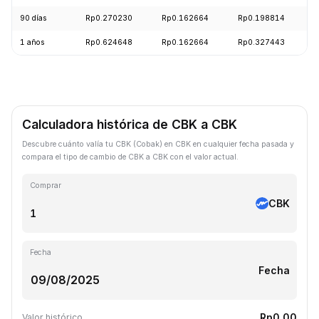
90 días
Rp0.270230
Rp0.162664
Rp0.198814
1 años
Rp0.624648
Rp0.162664
Rp0.327443
Calculadora histórica de CBK a CBK
Descubre cuánto valía tu CBK (Cobak) en CBK en cualquier fecha pasada y
compara el tipo de cambio de CBK a CBK con el valor actual.
Comprar
CBK
Fecha
Fecha
Rp0.00
Valor histórico