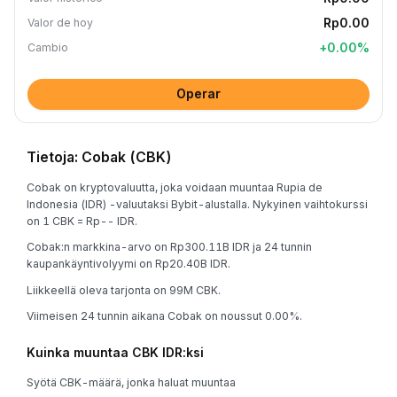
Rp0.00
Valor de hoy
+
0.00
%
Cambio
Operar
Tietoja: Cobak (CBK)
Cobak on kryptovaluutta, joka voidaan muuntaa Rupia de
Indonesia (IDR) -valuutaksi Bybit-alustalla. Nykyinen vaihtokurssi
on 1 CBK = Rp-- IDR.
Cobak:n markkina-arvo on Rp300.11B IDR ja 24 tunnin
kaupankäyntivolyymi on Rp20.40B IDR.
Liikkeellä oleva tarjonta on 99M CBK.
Viimeisen 24 tunnin aikana Cobak on noussut 0.00%.
Kuinka muuntaa CBK IDR:ksi
Syötä CBK-määrä, jonka haluat muuntaa