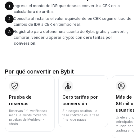
Ingresa el monto de IDR que deseas convertir a CBK en la
1
calculadora de arriba.
Consulta al instante el valor equivalente en CBK según el tipo de
2
cambio de IDR a CBK en tiempo real.
Regístrate para obtener una cuenta de Bybit gratis y convertir,
3
comprar, vender u operar crypto con
cero tarifas por
conversión
.
Por qué convertir en Bybit
Prueba de
Cero tarifas por
Más de
reservas
conversión
86 millone
usuarios
Reservas 1:1 verificadas
Sin cargos ocultos. La
mensualmente mediante
tasa cotizada es la tasa
Únete a uno de
pruebas de Merkle on-
final que pagas.
principales ex
chain.
mundo por vol
trading y liqui