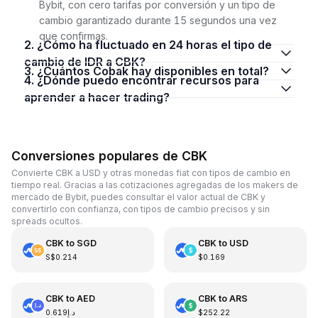
Bybit, con cero tarifas por conversión y un tipo de
cambio garantizado durante 15 segundos una vez
que confirmas.
2. ¿Cómo ha fluctuado en 24 horas el tipo de
cambio de IDR a CBK?
3. ¿Cuántos Cobak hay disponibles en total?
4. ¿Dónde puedo encontrar recursos para
aprender a hacer trading?
Conversiones populares de CBK
Convierte CBK a USD y otras monedas fiat con tipos de cambio en
tiempo real. Gracias a las cotizaciones agregadas de los makers de
mercado de Bybit, puedes consultar el valor actual de CBK y
convertirlo con confianza, con tipos de cambio precisos y sin
spreads ocultos.
CBK
to
SGD
CBK
to
USD
S$0.214
$0.169
CBK
to
AED
CBK
to
ARS
د.إ0.619
$252.22