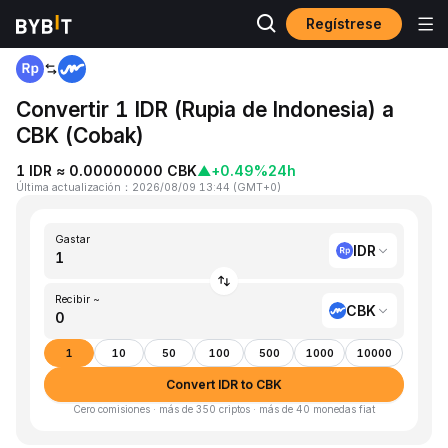
Regístrese
Inicio
IDR to CBK
Convertir 1 IDR (Rupia de Indonesia) a
CBK (Cobak)
1 IDR ≈ 0.00000000 CBK
▲
+0.49%
24h
Última actualización
：
2026/08/09 13:44
(
GMT+0
)
Gastar
IDR
Recibir ~
CBK
1
10
50
100
500
1000
10000
Convert IDR to CBK
Cero comisiones · más de 350 criptos · más de 40 monedas fiat