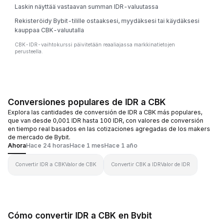
Laskin näyttää vastaavan summan IDR-valuutassa
Rekisteröidy Bybit-tilille ostaaksesi, myydäksesi tai käydäksesi
kauppaa CBK-valuutalla
CBK-IDR-vaihtokurssi päivitetään reaaliajassa markkinatietojen
perusteella.
Conversiones populares de IDR a CBK
Explora las cantidades de conversión de IDR a CBK más populares,
que van desde 0,001 IDR hasta 100 IDR, con valores de conversión
en tiempo real basados en las cotizaciones agregadas de los makers
de mercado de Bybit.
Ahora
Hace 24 horas
Hace 1 mes
Hace 1 año
Convertir IDR a CBK
Valor de CBK
Convertir CBK a IDR
Valor de IDR
Cómo convertir IDR a CBK en Bybit