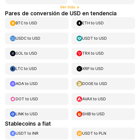
Ver más
↓
Pares de conversión de USD en tendencia
BTC
to
USD
ETH
to
USD
USDC
to
USD
USDT
to
USD
SOL
to
USD
TRX
to
USD
LTC
to
USD
XRP
to
USD
ADA
to
USD
DOGE
to
USD
DOT
to
USD
AVAX
to
USD
LINK
to
USD
SHIB
to
USD
Stablecoins a fiat
USDT
to
INR
USDT
to
PLN