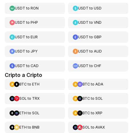
USDT
to
RON
USDT
to
USD
USDT
to
PHP
USDT
to
VND
USDT
to
EUR
USDT
to
GBP
USDT
to
JPY
USDT
to
AUD
USDT
to
CAD
USDT
to
CHF
Cripto a Cripto
BTC
to
ETH
BTC
to
ADA
SOL
to
TRX
BTC
to
SOL
ETH
to
SOL
BTC
to
XRP
ETH
to
BNB
SOL
to
AVAX