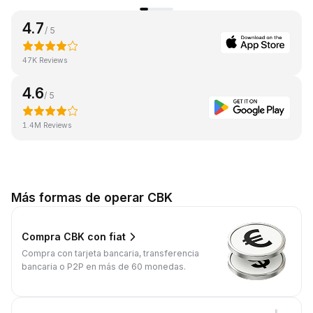
4.7
/ 5
47K Reviews
4.6
/ 5
1.4M Reviews
Más formas de operar CBK
Compra CBK con fiat
Compra con tarjeta bancaria, transferencia
bancaria o P2P en más de 60 monedas.