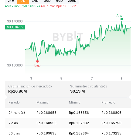
24H
7D
14D
30D
60D
200D
Máximo
:
Rp
0.169924
Mínimo
:
Rp
0.160872
Última actualización: 2026-08-09, 13:44 GMT+0
Máximo histórico
Mínimo histórico
Rp15.74
Rp0.158484
Capitalización de mercado
Suministro circulante
Rp16.86M
99.19 M
Período
Máximo
Mínimo
Promedio
C
24 hora(s)
Rp0.168955
Rp0.168656
Rp0.168806
7 días
Rp0.168955
Rp0.162832
Rp0.165790
30 días
Rp0.189895
Rp0.162664
Rp0.173235