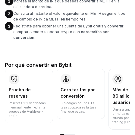
Ingresa el monto de INR que deseas convertir a METH en la
1
calculadora de arriba.
Consulta al instante el valor equivalente en METH según el tipo
2
de cambio de INR a METH en tiempo real.
Regístrate para obtener una cuenta de Bybit gratis y convertir,
3
comprar, vender u operar crypto con
cero tarifas por
conversión
.
Por qué convertir en Bybit
Prueba de
Cero tarifas por
Más de
reservas
conversión
86 millone
usuarios
Reservas 1:1 verificadas
Sin cargos ocultos. La
mensualmente mediante
tasa cotizada es la tasa
Únete a uno de
pruebas de Merkle on-
final que pagas.
principales ex
chain.
mundo por vol
trading y liqui