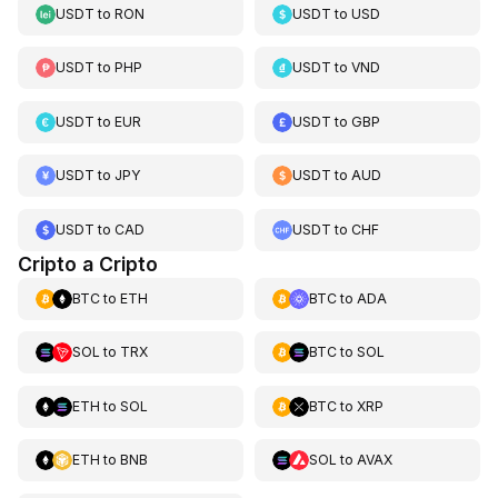
USDT
to
RON
USDT
to
USD
USDT
to
PHP
USDT
to
VND
USDT
to
EUR
USDT
to
GBP
USDT
to
JPY
USDT
to
AUD
USDT
to
CAD
USDT
to
CHF
Cripto a Cripto
BTC
to
ETH
BTC
to
ADA
SOL
to
TRX
BTC
to
SOL
ETH
to
SOL
BTC
to
XRP
ETH
to
BNB
SOL
to
AVAX