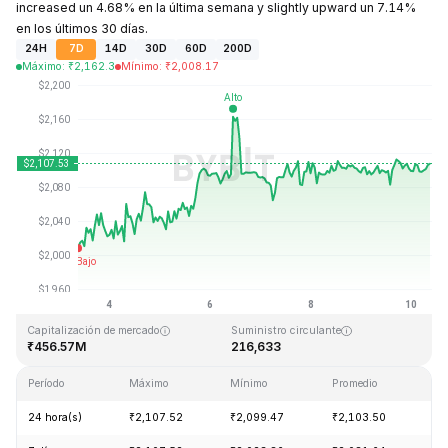
increased un 4.68% en la última semana y slightly upward un 7.14%
en los últimos 30 días.
24H
7D
14D
30D
60D
200D
Máximo
:
₹
2,162.3
Mínimo
:
₹
2,008.17
Última actualización: 2026-08-10, 08:43 GMT+0
Máximo histórico
Mínimo histórico
₹5,312.55
₹1,485.62
Capitalización de mercado
Suministro circulante
₹456.57M
216,633
Período
Máximo
Mínimo
Promedio
Ca
24 hora(s)
₹2,107.52
₹2,099.47
₹2,103.50
+0