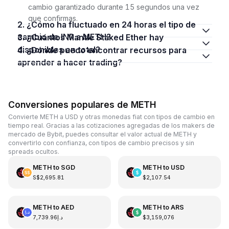
cambio garantizado durante 15 segundos una vez
que confirmas.
2. ¿Cómo ha fluctuado en 24 horas el tipo de
cambio de INR a METH?
3. ¿Cuántos Mantle Staked Ether hay
disponibles en total?
4. ¿Dónde puedo encontrar recursos para
aprender a hacer trading?
Conversiones populares de METH
Convierte METH a USD y otras monedas fiat con tipos de cambio en
tiempo real. Gracias a las cotizaciones agregadas de los makers de
mercado de Bybit, puedes consultar el valor actual de METH y
convertirlo con confianza, con tipos de cambio precisos y sin
spreads ocultos.
METH
to
SGD
METH
to
USD
S$2,695.81
$2,107.54
METH
to
AED
METH
to
ARS
د.إ7,739.96
$3,159,076