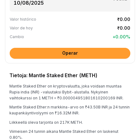
₹0.00
Valor histórico
₹0.00
Valor de hoy
+
0.00
%
Cambio
Operar
Tietoja: Mantle Staked Ether (METH)
Mantle Staked Ether on kryptovaluutta, joka voidaan muuntaa
Rupia india (INR) -valuutaksi Bybit-alustalla. Nykyinen
vaihtokurssi on 1 METH = ₹0.000004951801610200169 INR.
Mantle Staked Ether:n markkina-arvo on ₹43.50B INR ja 24 tunnin
kaupankäyntivolyymi on ₹16.32M INR.
Liikkeellä oleva tarjonta on 217K METH.
Viimeisen 24 tunnin aikana Mantle Staked Ether on laskenut
0.80%.