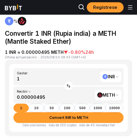
Regístrese
Inicio
INR to METH
Convertir 1 INR (Rupia india) a METH
(Mantle Staked Ether)
1 INR ≈ 0.00000495 METH
▼
-0.80%
24h
Última actualización
：
2026/08/10 08:43
(
GMT+0
)
Gastar
INR
Recibir ~
METH
1
10
50
100
500
1000
10000
Convert INR to METH
Cero comisiones · más de 350 criptos · más de 40 monedas fiat