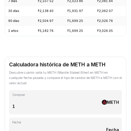
7 días
₹2,107.52
₹2,023.86
₹2,081.64
+4
30 días
₹2,138.40
₹1,931.97
₹2,062.07
+7
90 días
₹2,504.97
₹1,699.25
₹2,026.76
+2
1 años
₹5,182.76
₹1,699.25
₹3,026.05
-5
Calculadora histórica de METH a METH
Descubre cuánto valía tu METH (Mantle Staked Ether) en METH en
cualquier fecha pasada y compara el tipo de cambio de METH a METH con el
valor actual.
Comprar
METH
Fecha
Fecha