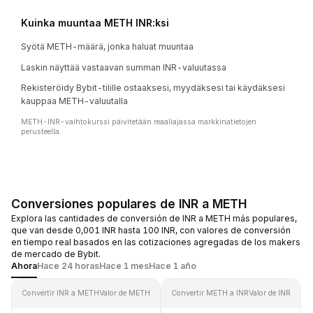
Kuinka muuntaa METH INR:ksi
Syötä METH-määrä, jonka haluat muuntaa
Laskin näyttää vastaavan summan INR-valuutassa
Rekisteröidy Bybit-tilille ostaaksesi, myydäksesi tai käydäksesi
kauppaa METH-valuutalla
METH-INR-vaihtokurssi päivitetään reaaliajassa markkinatietojen
perusteella.
Conversiones populares de INR a METH
Explora las cantidades de conversión de INR a METH más populares,
que van desde 0,001 INR hasta 100 INR, con valores de conversión
en tiempo real basados en las cotizaciones agregadas de los makers
de mercado de Bybit.
Ahora
Hace 24 horas
Hace 1 mes
Hace 1 año
Convertir INR a METH
Valor de METH
Convertir METH a INR
Valor de INR