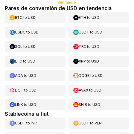
Ver más
↓
Pares de conversión de USD en tendencia
BTC
to
USD
ETH
to
USD
USDC
to
USD
USDT
to
USD
SOL
to
USD
TRX
to
USD
LTC
to
USD
XRP
to
USD
ADA
to
USD
DOGE
to
USD
DOT
to
USD
AVAX
to
USD
LINK
to
USD
SHIB
to
USD
Stablecoins a fiat
USDT
to
INR
USDT
to
PLN