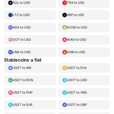
SOL
to
USD
TRX
to
USD
LTC
to
USD
XRP
to
USD
ADA
to
USD
DOGE
to
USD
DOT
to
USD
AVAX
to
USD
LINK
to
USD
SHIB
to
USD
Stablecoins a fiat
USDT
to
INR
USDT
to
PLN
USDT
to
RON
USDT
to
USD
USDT
to
PHP
USDT
to
VND
USDT
to
EUR
USDT
to
GBP