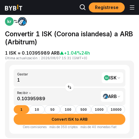
Regístrese
Inicio
ISK to ARB
Convertir 1 ISK (Corona islandesa) a ARB
(Arbitrum)
1 ISK ≈ 0.10395989 ARB
▲
+1.04%
24h
Última actualización
：
2026/08/07 15:31
(
GMT+0
)
Gastar
ISK
Recibir ~
ARB
1
10
50
100
500
1000
10000
Convert ISK to ARB
Cero comisiones · más de 350 criptos · más de 40 monedas fiat