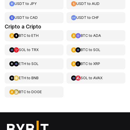
USDT
to
JPY
USDT
to
AUD
USDT
to
CAD
USDT
to
CHF
Cripto a Cripto
BTC
to
ETH
BTC
to
ADA
SOL
to
TRX
BTC
to
SOL
ETH
to
SOL
BTC
to
XRP
ETH
to
BNB
SOL
to
AVAX
BTC
to
DOGE