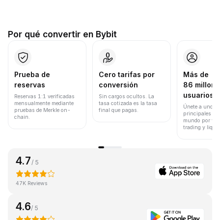
Por qué convertir en Bybit
Prueba de
Cero tarifas por
Más de
reservas
conversión
86 millone
usuarios
Reservas 1:1 verificadas
Sin cargos ocultos. La
mensualmente mediante
tasa cotizada es la tasa
Únete a uno de
pruebas de Merkle on-
final que pagas.
principales ex
chain.
mundo por vol
trading y liqui
4.7
/ 5
47K Reviews
4.6
/ 5