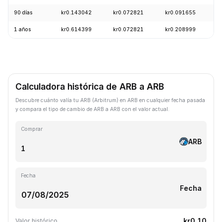
90 días
kr0.143042
kr0.072821
kr0.091655
-
1 años
kr0.614399
kr0.072821
kr0.208999
-
Calculadora histórica de ARB a ARB
Descubre cuánto valía tu ARB (Arbitrum) en ARB en cualquier fecha pasada
y compara el tipo de cambio de ARB a ARB con el valor actual.
Comprar
ARB
Fecha
Fecha
kr0.10
Valor histórico