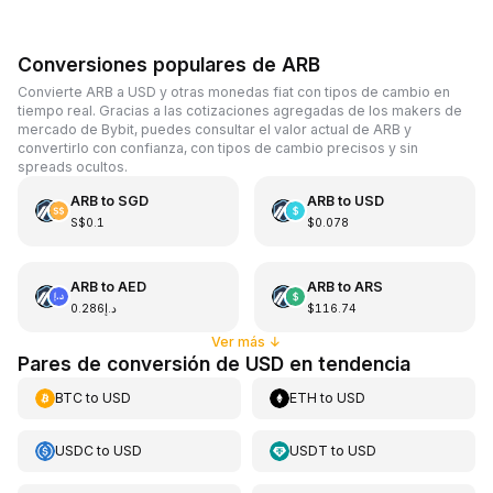
Conversiones populares de ARB
Convierte ARB a USD y otras monedas fiat con tipos de cambio en
tiempo real. Gracias a las cotizaciones agregadas de los makers de
mercado de Bybit, puedes consultar el valor actual de ARB y
convertirlo con confianza, con tipos de cambio precisos y sin
spreads ocultos.
ARB
to
SGD
ARB
to
USD
S$0.1
$0.078
ARB
to
AED
ARB
to
ARS
د.إ0.286
$116.74
Ver más
↓
Pares de conversión de USD en tendencia
BTC
to
USD
ETH
to
USD
USDC
to
USD
USDT
to
USD