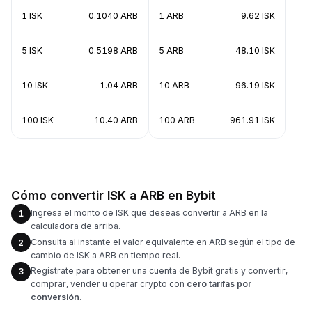
1 ISK
0.1040 ARB
1 ARB
9.62 ISK
5 ISK
0.5198 ARB
5 ARB
48.10 ISK
10 ISK
1.04 ARB
10 ARB
96.19 ISK
100 ISK
10.40 ARB
100 ARB
961.91 ISK
Cómo convertir ISK a ARB en Bybit
Ingresa el monto de ISK que deseas convertir a ARB en la
1
calculadora de arriba.
Consulta al instante el valor equivalente en ARB según el tipo de
2
cambio de ISK a ARB en tiempo real.
Regístrate para obtener una cuenta de Bybit gratis y convertir,
3
comprar, vender u operar crypto con
cero tarifas por
conversión
.