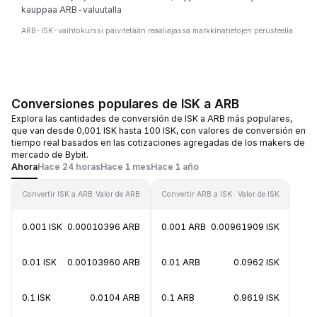
kauppaa ARB-valuutalla
ARB-ISK-vaihtokurssi päivitetään reaaliajassa markkinatietojen perusteella.
Conversiones populares de ISK a ARB
Explora las cantidades de conversión de ISK a ARB más populares,
que van desde 0,001 ISK hasta 100 ISK, con valores de conversión en
tiempo real basados en las cotizaciones agregadas de los makers de
mercado de Bybit.
Ahora
Hace 24 horas
Hace 1 mes
Hace 1 año
Convertir ISK a ARB
Valor de ARB
Convertir ARB a ISK
Valor de ISK
0.001 ISK
0.00010396 ARB
0.001 ARB
0.00961909 ISK
0.01 ISK
0.00103960 ARB
0.01 ARB
0.0962 ISK
0.1 ISK
0.0104 ARB
0.1 ARB
0.9619 ISK