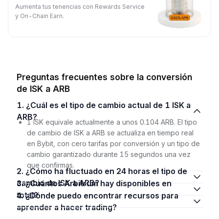
Aumenta tus tenencias con Rewards Service
y On-Chain Earn.
Preguntas frecuentes sobre la conversión
de ISK a ARB
1. ¿Cuál es el tipo de cambio actual de 1 ISK a
ARB?
1 ISK equivale actualmente a unos 0.104 ARB. El tipo
de cambio de ISK a ARB se actualiza en tiempo real
en Bybit, con cero tarifas por conversión y un tipo de
cambio garantizado durante 15 segundos una vez
que confirmas.
2. ¿Cómo ha fluctuado en 24 horas el tipo de
cambio de ISK a ARB?
3. ¿Cuántos Arbitrum hay disponibles en
total?
4. ¿Dónde puedo encontrar recursos para
aprender a hacer trading?