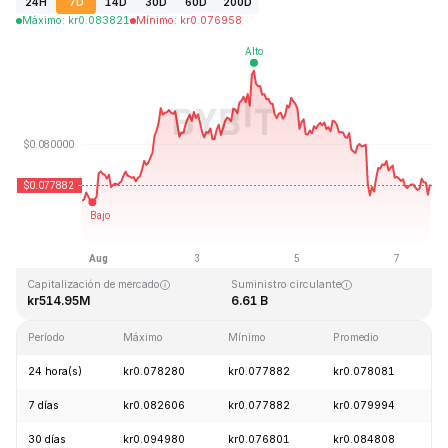
24H
7D
14D
30D
60D
200D
Máximo
:
kr
0.083821
Mínimo
:
kr
0.076958
Última actualización: 2026-08-07, 15:31 GMT+0
Máximo histórico
Mínimo histórico
kr2.39
kr0.070480
Capitalización de mercado
Suministro circulante
kr514.95M
6.61 B
Período
Máximo
Mínimo
Promedio
C
24 hora(s)
kr0.078280
kr0.077882
kr0.078081
-
7 días
kr0.082606
kr0.077882
kr0.079994
+
30 días
kr0.094980
kr0.076801
kr0.084808
+