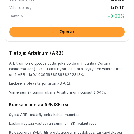
kr0.10
Valor de hoy
+
0.00
%
Cambio
Operar
Tietoja: Arbitrum (ARB)
Arbitrum on kryptovaluutta, joka voidaan muuntaa Corona
islandesa (ISK) -valuutaksi Bybit-alustalla. Nykyinen vaihtokurssi
on 1 ARB = kr0.10395988586882923 ISK.
Liikkeellä oleva tarjonta on 7B ARB.
Viimeisen 24 tunnin aikana Arbitrum on noussut 1.04%.
Kuinka muuntaa ARB ISK:ksi
Syötä ARB-määrä, jonka haluat muuntaa
Laskin näyttää vastaavan summan ISK-valuutassa
Rekisteröidy Bybit-tilille ostaaksesi, myydäksesi tai käydäksesi