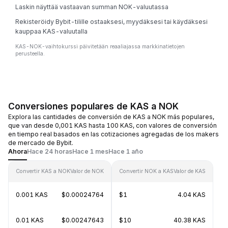
Laskin näyttää vastaavan summan NOK-valuutassa
Rekisteröidy Bybit-tilille ostaaksesi, myydäksesi tai käydäksesi
kauppaa KAS-valuutalla
KAS-NOK-vaihtokurssi päivitetään reaaliajassa markkinatietojen
perusteella.
Conversiones populares de KAS a NOK
Explora las cantidades de conversión de KAS a NOK más populares,
que van desde 0,001 KAS hasta 100 KAS, con valores de conversión
en tiempo real basados en las cotizaciones agregadas de los makers
de mercado de Bybit.
Ahora
Hace 24 horas
Hace 1 mes
Hace 1 año
Convertir KAS a NOK
Valor de NOK
Convertir NOK a KAS
Valor de KAS
0.001 KAS
$0.00024764
$1
4.04 KAS
0.01 KAS
$0.00247643
$10
40.38 KAS