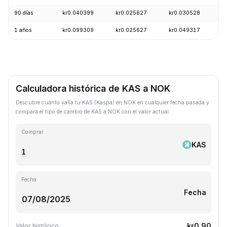
90 días
kr0.040399
kr0.025627
kr0.030528
-
1 años
kr0.099309
kr0.025627
kr0.049317
-
Calculadora histórica de KAS a NOK
Descubre cuánto valía tu KAS (Kaspa) en NOK en cualquier fecha pasada y
compara el tipo de cambio de KAS a NOK con el valor actual.
Comprar
KAS
Fecha
Fecha
kr0.90
Valor histórico