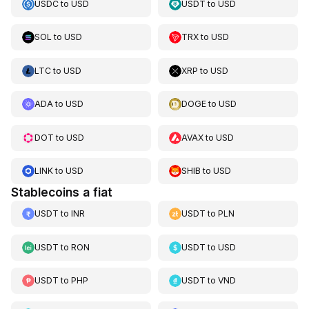
USDC
to
USD
USDT
to
USD
SOL
to
USD
TRX
to
USD
LTC
to
USD
XRP
to
USD
ADA
to
USD
DOGE
to
USD
DOT
to
USD
AVAX
to
USD
LINK
to
USD
SHIB
to
USD
Stablecoins a fiat
USDT
to
INR
USDT
to
PLN
USDT
to
RON
USDT
to
USD
USDT
to
PHP
USDT
to
VND