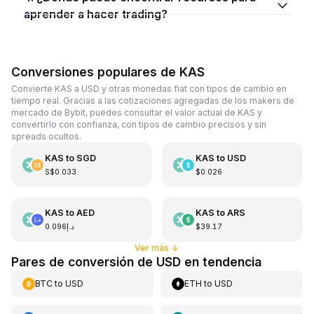
aprender a hacer trading?
Conversiones populares de KAS
Convierte KAS a USD y otras monedas fiat con tipos de cambio en
tiempo real. Gracias a las cotizaciones agregadas de los makers de
mercado de Bybit, puedes consultar el valor actual de KAS y
convertirlo con confianza, con tipos de cambio precisos y sin
spreads ocultos.
KAS
to
SGD
KAS
to
USD
S$0.033
$0.026
KAS
to
AED
KAS
to
ARS
د.إ0.096
$39.17
Ver más
↓
Pares de conversión de USD en tendencia
BTC
to
USD
ETH
to
USD