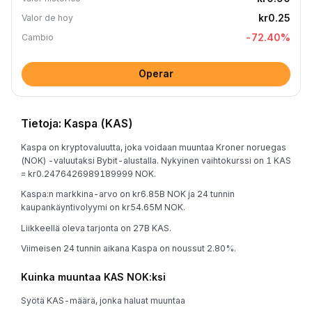
kr0.25
Valor de hoy
-72.40
%
Cambio
Operar
Tietoja: Kaspa (KAS)
Kaspa on kryptovaluutta, joka voidaan muuntaa Kroner noruegas
(NOK) -valuutaksi Bybit-alustalla. Nykyinen vaihtokurssi on 1 KAS
= kr0.2476426989189999 NOK.
Kaspa:n markkina-arvo on kr6.85B NOK ja 24 tunnin
kaupankäyntivolyymi on kr54.65M NOK.
Liikkeellä oleva tarjonta on 27B KAS.
Viimeisen 24 tunnin aikana Kaspa on noussut 2.80%.
Kuinka muuntaa KAS NOK:ksi
Syötä KAS-määrä, jonka haluat muuntaa