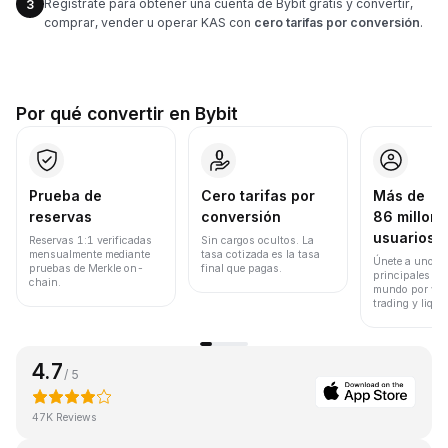
Regístrate para obtener una cuenta de Bybit gratis y convertir,
3
comprar, vender u operar KAS con
cero tarifas por conversión
.
Por qué convertir en Bybit
Prueba de
Cero tarifas por
Más de
reservas
conversión
86 millone
usuarios
Reservas 1:1 verificadas
Sin cargos ocultos. La
mensualmente mediante
tasa cotizada es la tasa
Únete a uno de
pruebas de Merkle on-
final que pagas.
principales ex
chain.
mundo por vol
trading y liqui
4.7
/ 5
47K Reviews