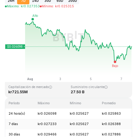
24H
7D
14D
30D
60D
200D
Máximo
:
kr
0.027353
Mínimo
:
kr
0.025315
Última actualización: 2026-08-07, 15:55 GMT+0
Máximo histórico
Mínimo histórico
kr0.207411
kr0.000171
Capitalización de mercado
Suministro circulante
kr721.55M
27.50 B
Período
Máximo
Mínimo
Promedio
C
24 hora(s)
kr0.026098
kr0.025627
kr0.025863
+
7 días
kr0.027233
kr0.025627
kr0.026388
-
30 días
kr0.029466
kr0.025627
kr0.027886
-