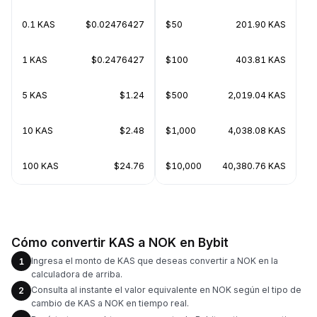
0.1 KAS
$0.02476427
$50
201.90 KAS
1 KAS
$0.2476427
$100
403.81 KAS
5 KAS
$1.24
$500
2,019.04 KAS
10 KAS
$2.48
$1,000
4,038.08 KAS
100 KAS
$24.76
$10,000
40,380.76 KAS
Cómo convertir KAS a NOK en Bybit
Ingresa el monto de KAS que deseas convertir a NOK en la
1
calculadora de arriba.
Consulta al instante el valor equivalente en NOK según el tipo de
2
cambio de KAS a NOK en tiempo real.