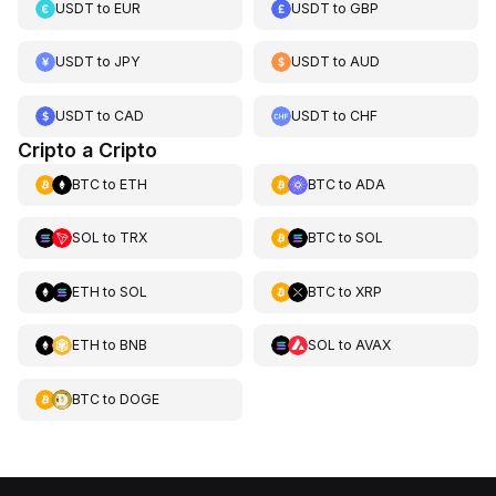
USDT
to
EUR
USDT
to
GBP
USDT
to
JPY
USDT
to
AUD
USDT
to
CAD
USDT
to
CHF
Cripto a Cripto
BTC
to
ETH
BTC
to
ADA
SOL
to
TRX
BTC
to
SOL
ETH
to
SOL
BTC
to
XRP
ETH
to
BNB
SOL
to
AVAX
BTC
to
DOGE