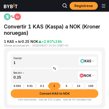
Regístrese
Inicio
KAS to NOK
Convertir 1 KAS (Kaspa) a NOK (Kroner
noruegas)
1 KAS ≈ kr0.25 NOK
▲
+2.80%
24h
Última actualización
：
2026/08/07 15:55
(
GMT+0
)
Gastar
KAS
Recibir ~
NOK
0.001
0.01
0.1
1
5
10
100
Convert KAS to NOK
Cero comisiones · más de 350 criptos · más de 40 monedas fiat