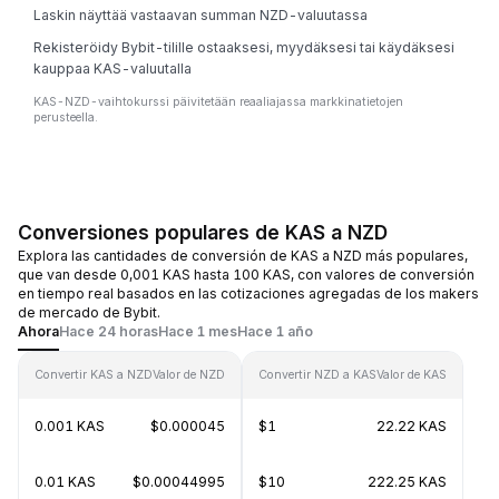
Laskin näyttää vastaavan summan NZD-valuutassa
Rekisteröidy Bybit-tilille ostaaksesi, myydäksesi tai käydäksesi
kauppaa KAS-valuutalla
KAS-NZD-vaihtokurssi päivitetään reaaliajassa markkinatietojen
perusteella.
Conversiones populares de KAS a NZD
Explora las cantidades de conversión de KAS a NZD más populares,
que van desde 0,001 KAS hasta 100 KAS, con valores de conversión
en tiempo real basados en las cotizaciones agregadas de los makers
de mercado de Bybit.
Ahora
Hace 24 horas
Hace 1 mes
Hace 1 año
Convertir KAS a NZD
Valor de NZD
Convertir NZD a KAS
Valor de KAS
0.001 KAS
$0.000045
$1
22.22 KAS
0.01 KAS
$0.00044995
$10
222.25 KAS