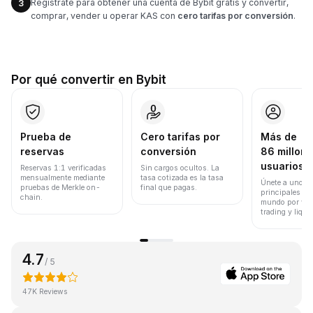
Regístrate para obtener una cuenta de Bybit gratis y convertir,
3
comprar, vender u operar KAS con
cero tarifas por conversión
.
Por qué convertir en Bybit
Prueba de
Cero tarifas por
Más de
reservas
conversión
86 millone
usuarios
Reservas 1:1 verificadas
Sin cargos ocultos. La
mensualmente mediante
tasa cotizada es la tasa
Únete a uno de
pruebas de Merkle on-
final que pagas.
principales ex
chain.
mundo por vol
trading y liqui
4.7
/ 5
47K Reviews