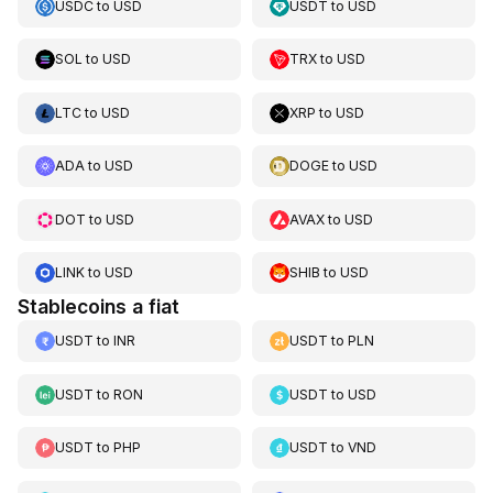
USDC
to
USD
USDT
to
USD
SOL
to
USD
TRX
to
USD
LTC
to
USD
XRP
to
USD
ADA
to
USD
DOGE
to
USD
DOT
to
USD
AVAX
to
USD
LINK
to
USD
SHIB
to
USD
Stablecoins a fiat
USDT
to
INR
USDT
to
PLN
USDT
to
RON
USDT
to
USD
USDT
to
PHP
USDT
to
VND