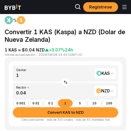
Regístrese
Inicio
KAS to NZD
Convertir 1 KAS (Kaspa) a NZD (Dolar de
Nueva Zelanda)
1 KAS ≈ $0.04 NZD
▲
+3.07%
24h
Última actualización
：
2026/08/08 24:49
(
GMT+0
)
Gastar
KAS
Recibir ~
NZD
0.001
0.01
0.1
1
5
10
100
Convert KAS to NZD
Cero comisiones · más de 350 criptos · más de 40 monedas fiat