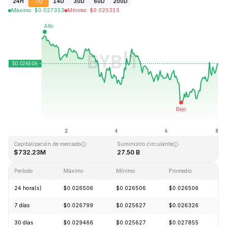
24H
7D
14D
30D
60D
200D
Máximo
:
$
0.027353
Mínimo
:
$
0.025315
Última actualización: 2026-08-08, 24:49 GMT+0
Máximo histórico
Mínimo histórico
$0.207411
$0.000171
Capitalización de mercado
Suministro circulante
$732.23M
27.50 B
Período
Máximo
Mínimo
Promedio
C
24 hora(s)
$0.026506
$0.026506
$0.026506
+
7 días
$0.026799
$0.025627
$0.026326
-
30 días
$0.029466
$0.025627
$0.027855
-