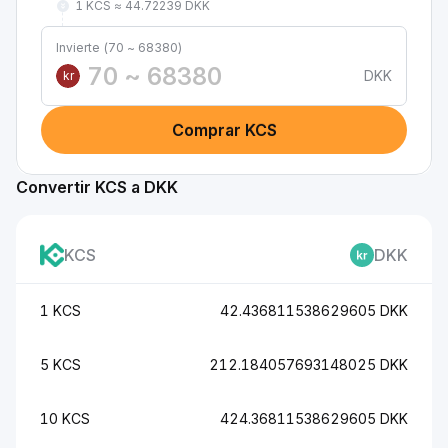
1 KCS ≈ 44.72239 DKK
Invierte (70 ~ 68380)
DKK
kr
Comprar KCS
Convertir KCS a DKK
KCS
DKK
1 KCS
42.436811538629605 DKK
5 KCS
212.184057693148025 DKK
10 KCS
424.36811538629605 DKK