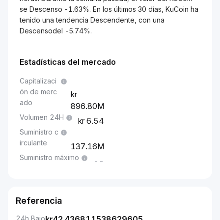
se Descenso -1.63%. En los últimos 30 días, KuCoin ha
tenido una tendencia Descendente, con una
Descensodel -5.74%.
Estadísticas del mercado
Capitalizaci
ón de merc
ado
896.80M
Volumen 24H
6.54
Suministro c
irculante
137.16M
Suministro máximo
--
Referencia
24h Bajo
kr
42.436811538629605