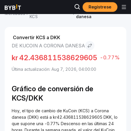
Regístrese
Precio de KuCoin
KuCoin to Corona
Mercados
KCS
danesa
Convertir KCS a DKK
DE KUCOIN A CORONA DANESA
kr
42.436811538629605
-0.77%
Última actualización: Aug 7, 2026, 04:00:00
Gráfico de conversión de
KCS/
DKK
Hoy, el tipo de cambio de KuCoin (KCS) a Corona
danesa (DKK) está a kr42.436811538629605 DKK, lo
que supone una -0.77% Descenso en las últimas 24
horas. Durante la semana pasada, el valor del KuCoin