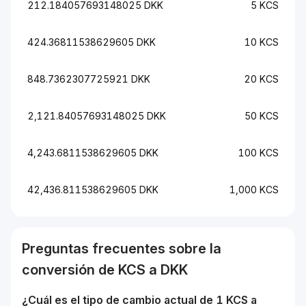
212.184057693148025 DKK
5 KCS
424.36811538629605 DKK
10 KCS
848.7362307725921 DKK
20 KCS
2,121.84057693148025 DKK
50 KCS
4,243.6811538629605 DKK
100 KCS
42,436.811538629605 DKK
1,000 KCS
Preguntas frecuentes sobre la
conversión de
KCS
a
DKK
¿Cuál es el tipo de cambio actual de 1
KCS
a