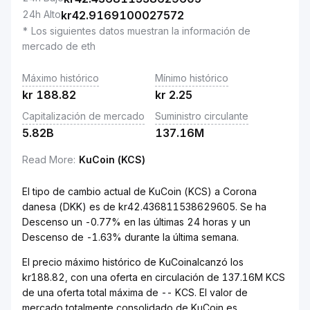
24h Alto
kr
42.9169100027572
* Los siguientes datos muestran la información de
mercado de eth
Máximo histórico
Mínimo histórico
kr
188.82
kr
2.25
Capitalización de mercado
Suministro circulante
5.82B
137.16M
Read More
:
KuCoin (KCS)
El tipo de cambio actual de KuCoin (KCS) a Corona
danesa (DKK) es de kr42.436811538629605. Se ha
Descenso un -0.77% en las últimas 24 horas y un
Descenso de -1.63% durante la última semana.
El precio máximo histórico de KuCoinalcanzó los
kr188.82, con una oferta en circulación de 137.16M KCS
de una oferta total máxima de -- KCS. El valor de
mercado totalmente consolidado de KuCoin es