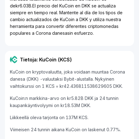
dekr6.03B.El precio del KuCoin en DKK se actualiza
siempre en tiempo real. Mantente al día de los tipos de
cambio actualizados de KuCoin a DKK y utiliza nuestra
herramienta para convertir diferentes criptomonedas
populares a Corona danesasin esfuerzo.
Tietoja: KuCoin (KCS)
KuCoin on kryptovaluutta, joka voidaan muuntaa Corona
danesa (DKK) -valuutaksi Bybit-alustalla. Nykyinen
vaihtokurssi on 1 KCS = kr42.436811538629605 DKK.
KuCoin:n markkina-arvo on kr5.82B DKK ja 24 tunnin
kaupankäyntivolyymi on kr18.53M DKK.
Liikkeellä oleva tarjonta on 137M KCS.
Viimeisen 24 tunnin aikana KuCoin on laskenut 0.77%.