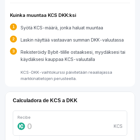
Kuinka muuntaa KCS DKK:ksi
1
Syötä KCS-määrä, jonka haluat muuntaa
2
Laskin näyttää vastaavan summan DKK-valuutassa
3
Rekisteröidy Bybit-tilille ostaaksesi, myydäksesi tai
käydäksesi kauppaa KCS-valuutalla
KCS-DKK-vaihtokurssi päivitetään reaaliajassa
markkinatietojen perusteella.
Calculadora de KCS a DKK
Recibe
KCS