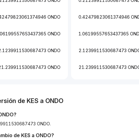
.21239911530687473 ONDO
0.21239911530687473 ON
.42479823061374946 ONDO
0.42479823061374946 ON
.06199557653437365 ONDO
1.06199557653437365 ON
2.1239911530687473 ONDO
2.1239911530687473 OND
21.239911530687473 ONDO
21.239911530687473 OND
ersión de
KES
a
ONDO
ONDO
?
21239911530687473 ONDO.
cambio de
KES
a
ONDO
?