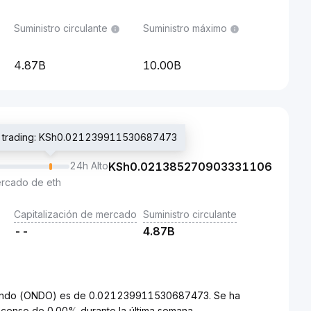
Suministro circulante
Suministro máximo
4.87B
10.00B
de trading: KSh0.021239911530687473
24h Alto
KSh
0.021385270903331106
ercado de eth
Capitalización de mercado
Suministro circulante
--
4.87B
 a Ondo (ONDO) es de 0.021239911530687473. Se ha
censo de 0.00% durante la última semana.