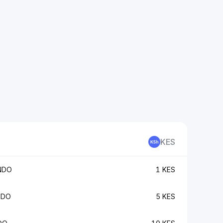
KES
NDO
1 KES
NDO
5 KES