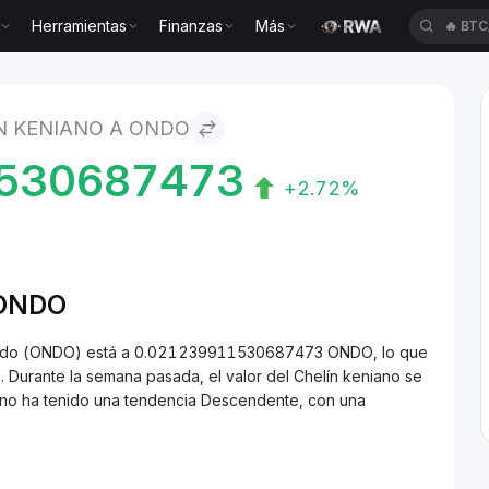
Herramientas
Finanzas
Más
🔥
BTC
to Ondo
N KENIANO A ONDO
530687473
+2.72%
/ONDO
a Ondo (ONDO) está a 0.021239911530687473 ONDO, lo que
 Durante la semana pasada, el valor del Chelín keniano se
iano ha tenido una tendencia Descendente, con una