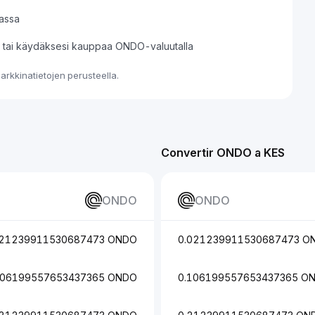
assa
si tai käydäksesi kauppaa ONDO-valuutalla
rkkinatietojen perusteella.
Convertir ONDO a KES
ONDO
ONDO
021239911530687473 ONDO
0.021239911530687473 O
106199557653437365 ONDO
0.106199557653437365 O