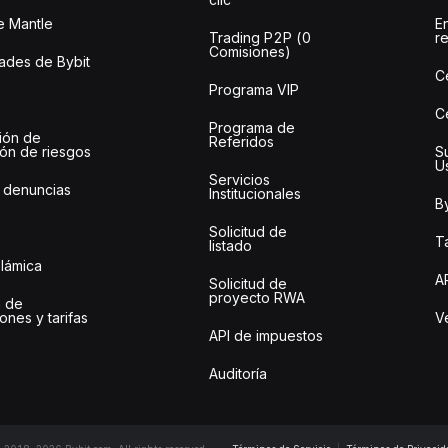
e Mantle
E
Trading P2P (0
r
Comisiones)
des de Bybit
C
Programa VIP
C
Programa de
ión de
Referidos
ión de riesgos
S
U
Servicios
 denuncias
Institucionales
By
Solicitud de
Ta
listado
slámica
A
Solicitud de
proyecto RWA
 de
ones y tarifas
Ve
API de impuestos
Auditoría