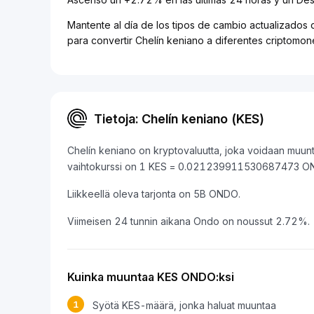
Mantente al día de los tipos de cambio actualizados 
para convertir Chelín keniano a diferentes criptomo
Tietoja: Chelín keniano (KES)
Chelín keniano on kryptovaluutta, joka voidaan muun
vaihtokurssi on 1 KES = 0.021239911530687473 O
Liikkeellä oleva tarjonta on 5B ONDO.
Viimeisen 24 tunnin aikana Ondo on noussut 2.72%.
Kuinka muuntaa KES ONDO:ksi
1
Syötä KES-määrä, jonka haluat muuntaa