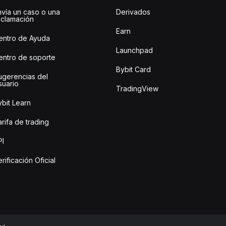
nvía un caso o una
Derivados
eclamación
Earn
entro de Ayuda
Launchpad
entro de soporte
Bybit Card
ugerencias del
suario
TradingView
bit Learn
rifa de trading
PI
rificación Oficial