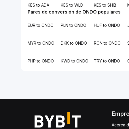
KES to ADA
KES to WLD
KES to SHIB
Pares de conversión de ONDO populares
EUR to ONDO
PLN to ONDO
HUF to ONDO
MYR to ONDO
DKK to ONDO
RON to ONDO
PHP to ONDO
KWD to ONDO
TRY to ONDO
Empr
Acerca d