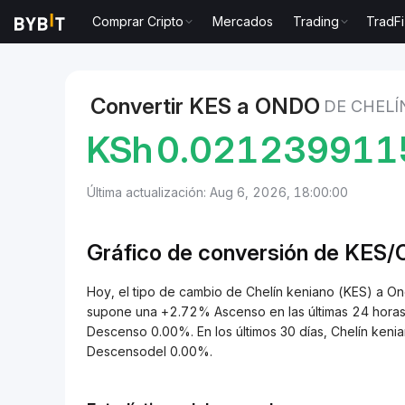
Comprar Cripto
Mercados
Trading
TradFi
Mercados
Precio de Ondo ONDO
Chelín keniano 
Convertir KES a ONDO
DE CHELÍ
KSh
0.021239911
Última actualización: Aug 6, 2026, 18:00:00
Gráfico de conversión de KES
Hoy, el tipo de cambio de Chelín keniano (KES) 
supone una +2.72% Ascenso en las últimas 24 horas.
Descenso 0.00%. En los últimos 30 días, Chelín ken
Descensodel 0.00%.