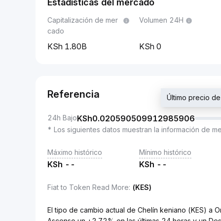
Estadísticas del mercado
Capitalización de mer
Volumen 24H
cado
1.80B
0
Referencia
Último precio 
24h Bajo
KSh
0.020590509912985906
* Los siguientes datos muestran la información de m
Máximo histórico
Mínimo histórico
KSh
--
KSh
--
Fiat to Token Read More
:
(KES)
El tipo de cambio actual de Chelín keniano (KES)
Ascenso un +2.72% en las últimas 24 horas y un Des