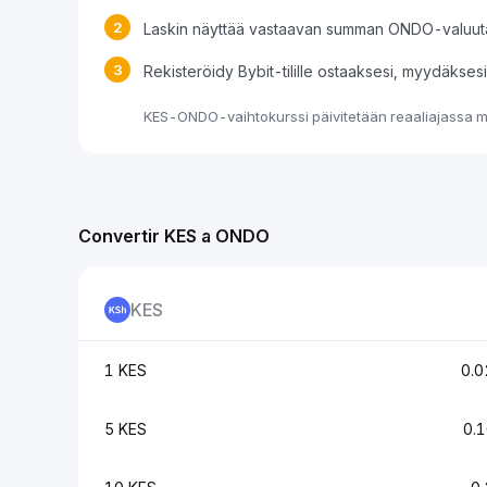
2
Laskin näyttää vastaavan summan ONDO-valuut
3
Rekisteröidy Bybit-tilille ostaaksesi, myydäkse
KES-ONDO-vaihtokurssi päivitetään reaaliajassa ma
Convertir KES a ONDO
KES
1 KES
0.
5 KES
0.