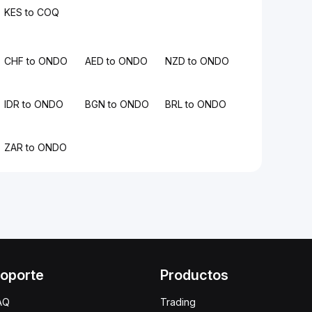
KES to COQ
CHF to ONDO
AED to ONDO
NZD to ONDO
IDR to ONDO
BGN to ONDO
BRL to ONDO
ZAR to ONDO
oporte
Productos
AQ
Trading