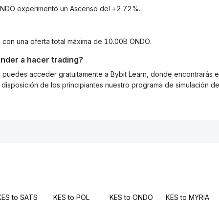
a ONDO experimentó un Ascenso del +2.72%.
, con una oferta total máxima de 10.00B ONDO.
nder a hacer trading?
g, puedes acceder gratuitamente a Bybit Learn, donde encontrarás es
isposición de los principiantes nuestro programa de simulación de 
KES to SATS
KES to POL
KES to ONDO
KES to MYRIA