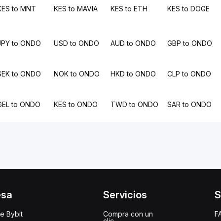
KES to MNT
KES to MAVIA
KES to ETH
KES to DOGE
JPY to ONDO
USD to ONDO
AUD to ONDO
GBP to ONDO
SEK to ONDO
NOK to ONDO
HKD to ONDO
CLP to ONDO
GEL to ONDO
KES to ONDO
TWD to ONDO
SAR to ONDO
esa
Servicios
S
e Bybit
Compra con un
F
clic