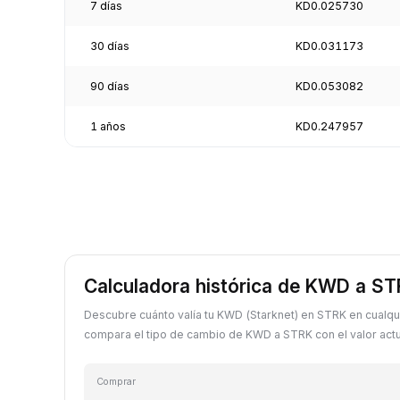
7 días
KD0.025730
30 días
KD0.031173
90 días
KD0.053082
1 años
KD0.247957
Calculadora histórica de KWD a S
Descubre cuánto valía tu KWD (Starknet) en STRK en cualqu
compara el tipo de cambio de KWD a STRK con el valor actu
Comprar