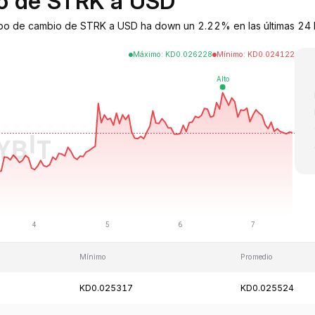
io de STRK a USD
tipo de cambio de STRK a USD ha down un 2.22% en las últimas 24 ho
Máximo
:
KD
0.026228
Mínimo
:
KD
0.024122
Mínimo
Promedio
KD0.025317
KD0.025524