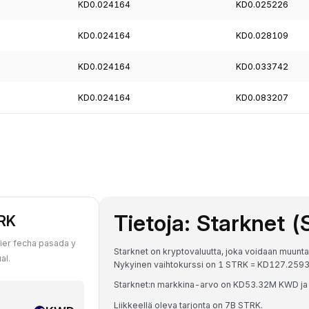
KD0.024164
KD0.025226
KD0.024164
KD0.028109
KD0.024164
KD0.033742
KD0.024164
KD0.083207
Tietoja: Starknet 
TRK
ier fecha pasada y
Starknet on kryptovaluutta, joka voidaan muunta
al.
Nykyinen vaihtokurssi on 1 STRK = KD127.2
Starknet:n markkina-arvo on KD53.32M KWD ja
Liikkeellä oleva tarjonta on 7B STRK.