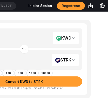
Regístrese
Iniciar Sesión
T/USDT
KWD
STRK
100
500
1000
10000
Convert KWD to STRK
ones · más de 350 criptos · más de 40 monedas fiat