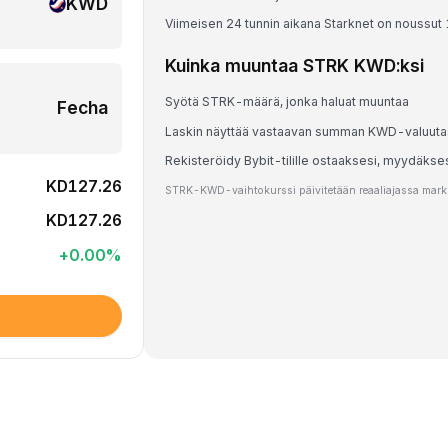
KWD
Viimeisen 24 tunnin aikana Starknet on noussut
Kuinka muuntaa STRK KWD:ksi
Syötä STRK-määrä, jonka haluat muuntaa
Fecha
Laskin näyttää vastaavan summan KWD-valuut
Rekisteröidy Bybit-tilille ostaaksesi, myydäks
KD127.26
STRK-KWD-vaihtokurssi päivitetään reaaliajassa markki
KD127.26
+
0.00
%