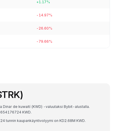
+1.17%
-14.97%
-26.60%
-79.66%
(STRK)
a Dinar de kuwaití (KWD) -valuutaksi Bybit-alustalla.
593654176724 KWD.
 24 tunnin kaupankäyntivolyymi on KD2.68M KWD.