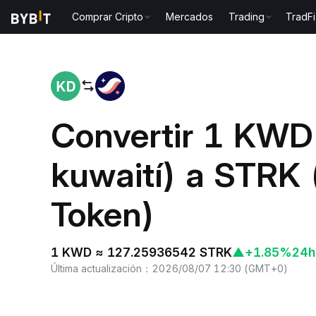
Comprar Cripto
Mercados
Trading
TradFi
Inicio
KWD to STRK
Convertir 1 KWD
kuwaití) a STRK 
Token)
1 KWD ≈ 127.25936542 STRK
▲
+1.85%
24h
Última actualización
：
2026/08/07 12:30
(
GMT+0
)