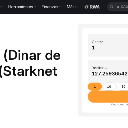
Herramientas
Finanzas
Más
🔥
XAU
Gastar
 (Dinar de
(Starknet
Recibir ~
1
10
50
Cero comisi