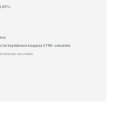
 1.85%.
assa
esi tai käydäksesi kauppaa STRK-valuutalla
natietojen perusteella.