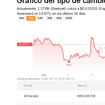
Gráfico del tipo de camb
Actualmente, 1 STRK (Starknet) cotiza a $0.025333. El 
downward un 14.97% en los últimos 30 días.
24H
7D
14D
30D
60D
200D
Última actualización: 2026-08-07, 12:30 GMT+0
Período
Máximo
24 hora(s)
KD0.025730