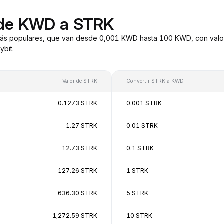
 de KWD a STRK
ás populares, que van desde 0,001 KWD hasta 100 KWD, con valor
bit.
Valor de STRK
Convertir STRK a KWD
0.1273 STRK
0.001 STRK
1.27 STRK
0.01 STRK
12.73 STRK
0.1 STRK
127.26 STRK
1 STRK
636.30 STRK
5 STRK
1,272.59 STRK
10 STRK