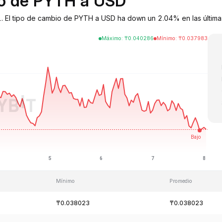
bio de PYTH a USD
. El tipo de cambio de PYTH a USD ha down un 2.04% en las última
Máximo
:
₸
0.040286
Mínimo
:
₸
0.037983
Mínimo
Promedio
₸0.038023
₸0.038023