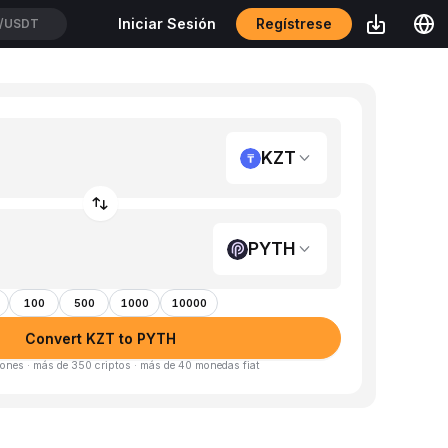
Regístrese
Iniciar Sesión
/USDT
KZT
PYTH
100
500
1000
10000
Convert KZT to PYTH
ones · más de 350 criptos · más de 40 monedas fiat