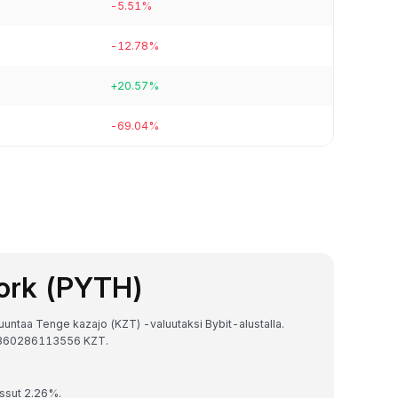
-5.51%
-12.78%
+20.57%
-69.04%
work (PYTH)
uuntaa Tenge kazajo (KZT) -valuutaksi Bybit-alustalla.
25360286113556 KZT.
ussut 2.26%.