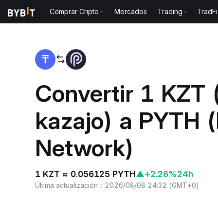
Comprar Cripto
Mercados
Trading
TradFi
Inicio
KZT to PYTH
Convertir 1 KZT 
kazajo) a PYTH 
Network)
1 KZT ≈ 0.056125 PYTH
▲
+2.26%
24h
Última actualización
：
2026/08/08 24:32
(
GMT+0
)