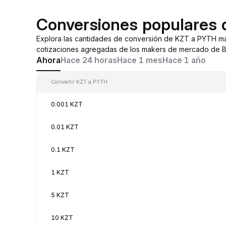
Conversiones populares
Explora las cantidades de conversión de KZT a PYTH má
cotizaciones agregadas de los makers de mercado de By
Ahora
Hace 24 horas
Hace 1 mes
Hace 1 año
Convertir KZT a PYTH
0.001 KZT
0.01 KZT
0.1 KZT
1 KZT
5 KZT
10 KZT