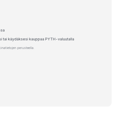
ssa
esi tai käydäksesi kauppaa PYTH-valuutalla
natietojen perusteella.