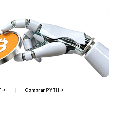
T en
T
Comprar PYTH