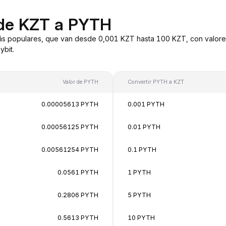
 de KZT a PYTH
s populares, que van desde 0,001 KZT hasta 100 KZT, con valores
bit.
Valor de PYTH
Convertir PYTH a KZT
0.00005613 PYTH
0.001 PYTH
0.00056125 PYTH
0.01 PYTH
0.00561254 PYTH
0.1 PYTH
0.0561 PYTH
1 PYTH
0.2806 PYTH
5 PYTH
0.5613 PYTH
10 PYTH