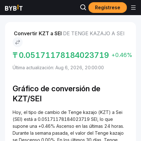
Regístrese
Mercados
Precio de Sei SEI
Tenge kazajo to Sei
Convertir KZT a SEI
DE TENGE KAZAJO A SEI
₸
0.05171178184023719
+0.46%
Última actualización: Aug 6, 2026, 20:00:00
Gráfico de conversión de
KZT/SEI
Hoy, el tipo de cambio de Tenge kazajo (KZT) a Sei
(SEI) está a 0.05171178184023719 SEI, lo que
supone una +0.46% Ascenso en las últimas 24 horas.
Durante la semana pasada, el valor del Tenge kazajo
se Descenso 0.00%. En los últimos 30 días, Tenge