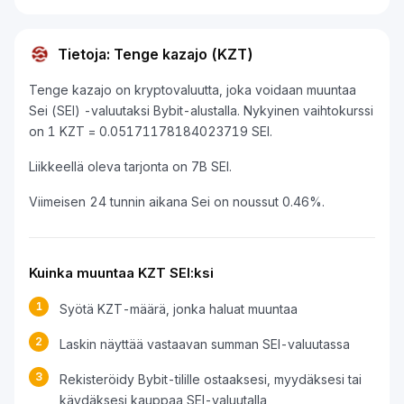
Tietoja: Tenge kazajo (KZT)
Tenge kazajo on kryptovaluutta, joka voidaan muuntaa
Sei (SEI) -valuutaksi Bybit-alustalla. Nykyinen vaihtokurssi
on 1 KZT = 0.05171178184023719 SEI.
Liikkeellä oleva tarjonta on 7B SEI.
Viimeisen 24 tunnin aikana Sei on noussut 0.46%.
Kuinka muuntaa KZT SEI:ksi
1
Syötä KZT-määrä, jonka haluat muuntaa
2
Laskin näyttää vastaavan summan SEI-valuutassa
3
Rekisteröidy Bybit-tilille ostaaksesi, myydäksesi tai
käydäksesi kauppaa SEI-valuutalla