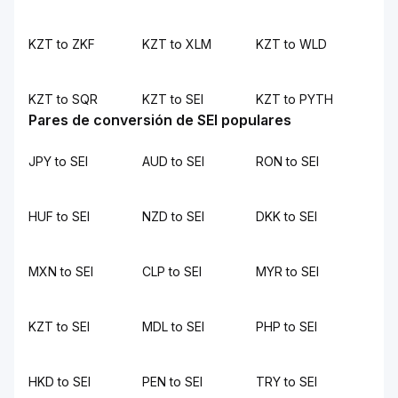
KZT to ZKF
KZT to XLM
KZT to WLD
KZT to SQR
KZT to SEI
KZT to PYTH
Pares de conversión de SEI populares
JPY to SEI
AUD to SEI
RON to SEI
HUF to SEI
NZD to SEI
DKK to SEI
MXN to SEI
CLP to SEI
MYR to SEI
KZT to SEI
MDL to SEI
PHP to SEI
HKD to SEI
PEN to SEI
TRY to SEI