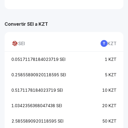
Convertir SEI a KZT
SEI
KZT
0.05171178184023719 SEI
1 KZT
0.25855890920118595 SEI
5 KZT
0.5171178184023719 SEI
10 KZT
1.0342356368047438 SEI
20 KZT
2.5855890920118595 SEI
50 KZT