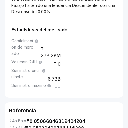
kazajo ha tenido una tendencia Descendente, con una
Descensodel 0.00%.
Estadísticas del mercado
Capitalizaci
ón de merc
ado
278.28M
Volumen 24H
0
Suministro circ
ulante
6.73B
Suministro máximo
--
Referencia
24h Bajo
₸
0.05066846319404204
24h Alto