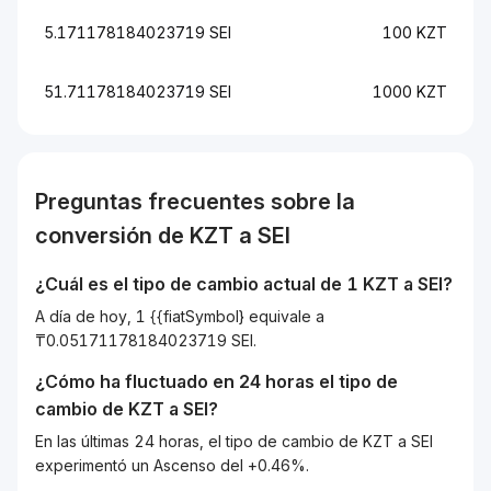
5.171178184023719 SEI
100 KZT
51.71178184023719 SEI
1000 KZT
Preguntas frecuentes sobre la
conversión de
KZT
a
SEI
¿Cuál es el tipo de cambio actual de 1
KZT
a
SEI
?
A día de hoy, 1 {{fiatSymbol} equivale a
₸0.05171178184023719 SEI.
¿Cómo ha fluctuado en 24 horas el tipo de
cambio de
KZT
a
SEI
?
En las últimas 24 horas, el tipo de cambio de KZT a SEI
experimentó un Ascenso del +0.46%.