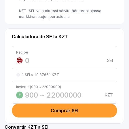
KZT-SEI-vaihtokurssi päivitetään reaaliajassa
markkinatietojen perusteella.
Calculadora de SEI a KZT
Recibe
SEI
1 SEI ≈ 19.87651 KZT
Invierte (900 ~ 22000000)
KZT
₸
Comprar SEI
Convertir KZT a SEI