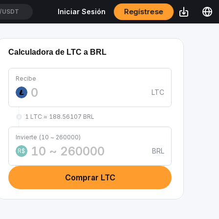
Regístrese
Iniciar Sesión
/USDT
Calculadora de LTC a BRL
Recibe
LTC
1 LTC ≈ 188.56107 BRL
Invierte (10 ~ 260000)
BRL
R$
Comprar LTC