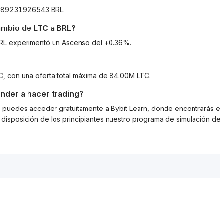
2689231926543 BRL.
cambio de
LTC
a
BRL
?
 BRL experimentó un Ascenso del +0.36%.
TC, con una oferta total máxima de 84.00M LTC.
nder a hacer trading?
g, puedes acceder gratuitamente a Bybit Learn, donde encontrarás es
isposición de los principiantes nuestro programa de simulación de 