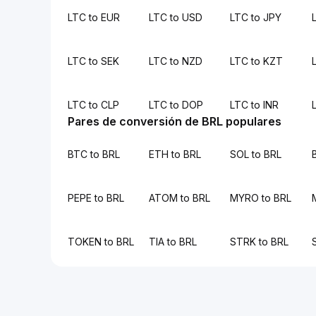
LTC to EUR
LTC to USD
LTC to JPY
LTC to SEK
LTC to NZD
LTC to KZT
LTC to CLP
LTC to DOP
LTC to INR
Pares de conversión de BRL populares
BTC to BRL
ETH to BRL
SOL to BRL
PEPE to BRL
ATOM to BRL
MYRO to BRL
TOKEN to BRL
TIA to BRL
STRK to BRL