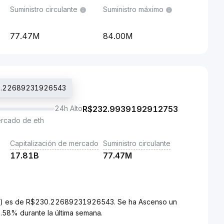
Suministro circulante
Suministro máximo
77.47M
84.00M
230.22689231926543
24h Alto
R$
232.9939192912753
ercado de eth
Capitalización de mercado
Suministro circulante
17.81B
77.47M
(BRL) es de R$230.22689231926543. Se ha Ascenso un
.58% durante la última semana.