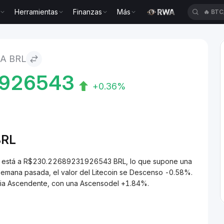
Herramientas
Finanzas
Más
🔥
BTC
 A BRL
1926543
+0.36%
BRL
RL) está a R$230.22689231926543 BRL, lo que supone una
semana pasada, el valor del Litecoin se Descenso -0.58%.
encia Ascendente, con una Ascensodel +1.84%.