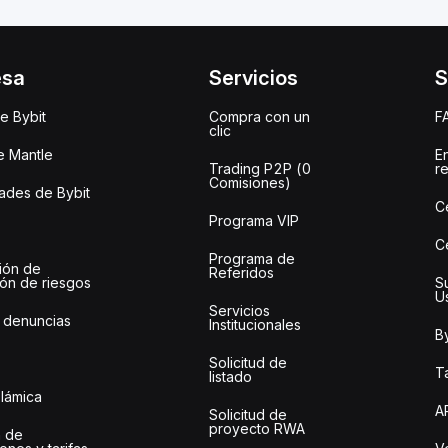
esa
Servicios
S
e Bybit
Compra con un
F
clic
e Mantle
E
Trading P2P (0
r
Comisiones)
des de Bybit
C
Programa VIP
C
Programa de
ión de
Referidos
ión de riesgos
S
U
Servicios
 denuncias
Institucionales
By
Solicitud de
Ta
listado
slámica
A
Solicitud de
proyecto RWA
 de