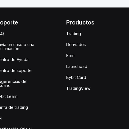
oporte
Productos
AQ
Trading
nvía un caso o una
Derivados
eclamación
Earn
entro de Ayuda
Launchpad
entro de soporte
Bybit Card
ugerencias del
suario
TradingView
bit Learn
rifa de trading
PI