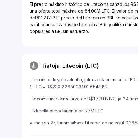
El precio máximo histórico de Litecoinalcanzó los R
una oferta total máxima de 84.00M LTC. El valor de 
deR$17.81B.El precio del Litecoin en BRL se actualiz
cambio actualizados de Litecoin a BRL y utiliza nues
populares a BRLsin esfuerzo.
Tietoja: Litecoin (LTC)
Litecoin on kryptovaluutta, joka voidaan muuntaa BRL 
1 LTC = R$230.22689231926543 BRL.
Litecoin:n markkina-arvo on R$17.81B BRL ja 24 tu
Liikkeellä oleva tarjonta on 77M LTC.
Viimeisen 24 tunnin aikana Litecoin on noussut 0.36%