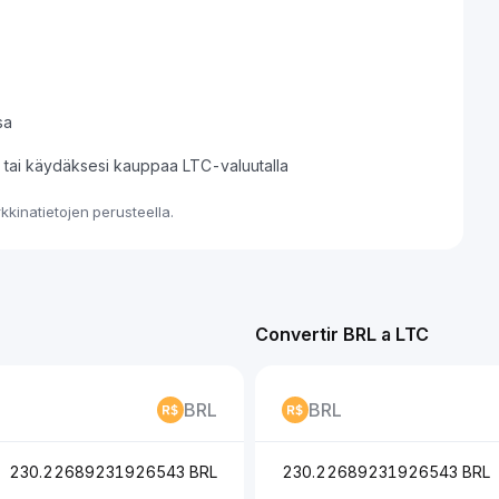
sa
si tai käydäksesi kauppaa LTC-valuutalla
kinatietojen perusteella.
Convertir BRL a LTC
BRL
BRL
230.22689231926543 BRL
230.22689231926543 BRL