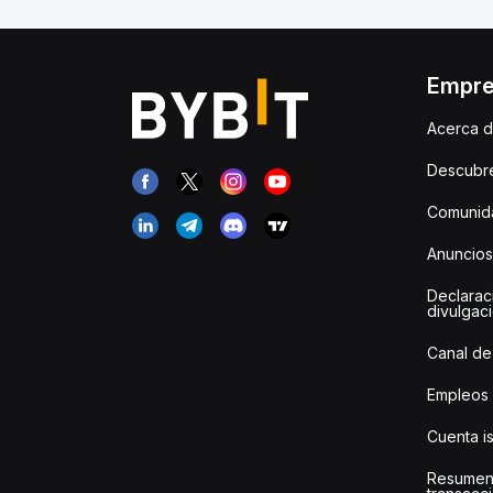
Empr
Acerca d
Descubr
Comunida
Anuncios
Declarac
divulgac
Canal de
Empleos
Cuenta i
Resumen