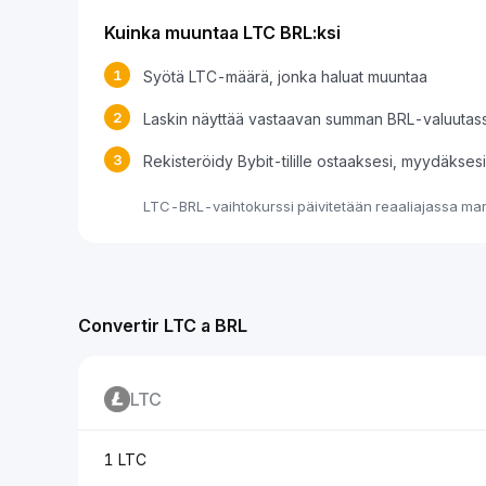
Kuinka muuntaa LTC BRL:ksi
1
Syötä LTC-määrä, jonka haluat muuntaa
2
Laskin näyttää vastaavan summan BRL-valuutas
3
Rekisteröidy Bybit-tilille ostaaksesi, myydäkse
LTC-BRL-vaihtokurssi päivitetään reaaliajassa mark
Convertir LTC a BRL
LTC
1 LTC