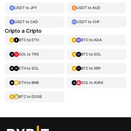
USDT
to
JPY
USDT
to
AUD
USDT
to
CAD
USDT
to
CHF
Cripto a Cripto
BTC
to
ETH
BTC
to
ADA
SOL
to
TRX
BTC
to
SOL
ETH
to
SOL
BTC
to
XRP
ETH
to
BNB
SOL
to
AVAX
BTC
to
DOGE