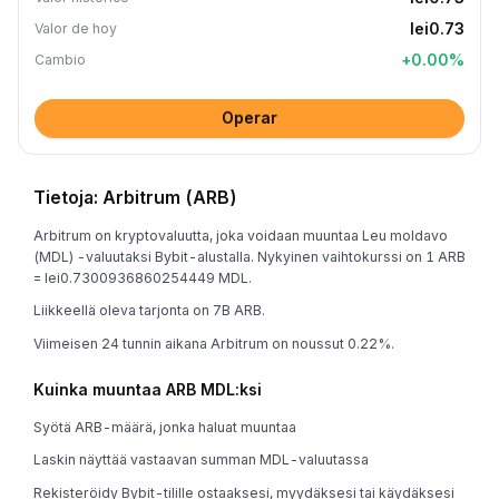
lei0.73
Valor de hoy
+
0.00
%
Cambio
Operar
Tietoja: Arbitrum (ARB)
Arbitrum on kryptovaluutta, joka voidaan muuntaa Leu moldavo
(MDL) -valuutaksi Bybit-alustalla. Nykyinen vaihtokurssi on 1 ARB
= lei0.7300936860254449 MDL.
Liikkeellä oleva tarjonta on 7B ARB.
Viimeisen 24 tunnin aikana Arbitrum on noussut 0.22%.
Kuinka muuntaa ARB MDL:ksi
Syötä ARB-määrä, jonka haluat muuntaa
Laskin näyttää vastaavan summan MDL-valuutassa
Rekisteröidy Bybit-tilille ostaaksesi, myydäksesi tai käydäksesi