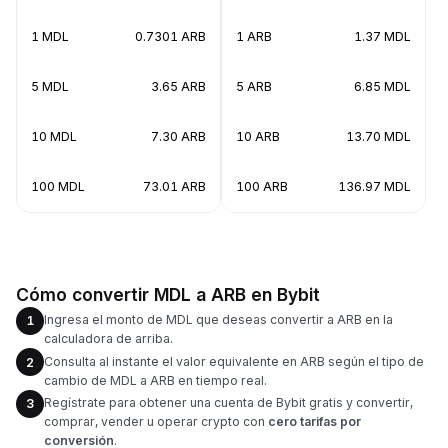
1 MDL
0.7301 ARB
1 ARB
1.37 MDL
5 MDL
3.65 ARB
5 ARB
6.85 MDL
10 MDL
7.30 ARB
10 ARB
13.70 MDL
100 MDL
73.01 ARB
100 ARB
136.97 MDL
Cómo convertir MDL a ARB en Bybit
Ingresa el monto de MDL que deseas convertir a ARB en la
1
calculadora de arriba.
Consulta al instante el valor equivalente en ARB según el tipo de
2
cambio de MDL a ARB en tiempo real.
Regístrate para obtener una cuenta de Bybit gratis y convertir,
3
comprar, vender u operar crypto con
cero tarifas por
conversión
.