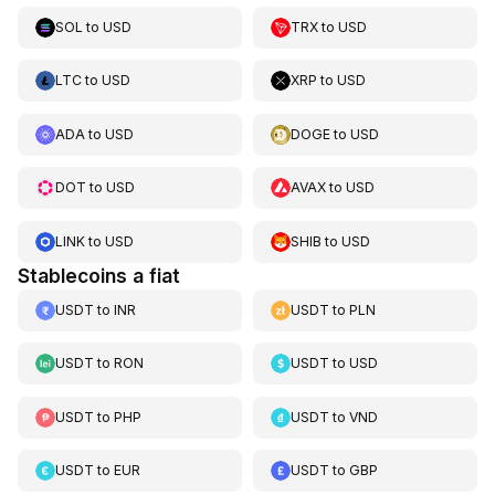
SOL
to
USD
TRX
to
USD
LTC
to
USD
XRP
to
USD
ADA
to
USD
DOGE
to
USD
DOT
to
USD
AVAX
to
USD
LINK
to
USD
SHIB
to
USD
Stablecoins a fiat
USDT
to
INR
USDT
to
PLN
USDT
to
RON
USDT
to
USD
USDT
to
PHP
USDT
to
VND
USDT
to
EUR
USDT
to
GBP