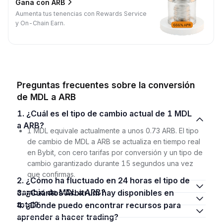
Gana con ARB
Aumenta tus tenencias con Rewards Service
y On-Chain Earn.
Preguntas frecuentes sobre la conversión
de MDL a ARB
1. ¿Cuál es el tipo de cambio actual de 1 MDL
a ARB?
1 MDL equivale actualmente a unos 0.73 ARB. El tipo
de cambio de MDL a ARB se actualiza en tiempo real
en Bybit, con cero tarifas por conversión y un tipo de
cambio garantizado durante 15 segundos una vez
que confirmas.
2. ¿Cómo ha fluctuado en 24 horas el tipo de
cambio de MDL a ARB?
3. ¿Cuántos Arbitrum hay disponibles en
total?
4. ¿Dónde puedo encontrar recursos para
aprender a hacer trading?