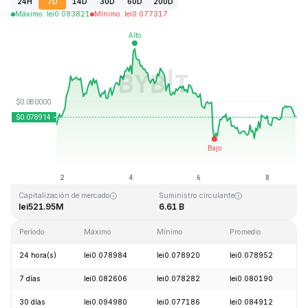
24H
7D
14D
30D
60D
200D
Máximo
:
lei
0.083821
Mínimo
:
lei
0.077317
Última actualización: 2026-08-08, 19:29 GMT+0
Máximo histórico
Mínimo histórico
lei2.39
lei0.070480
Capitalización de mercado
Suministro circulante
lei521.95M
6.61 B
Período
Máximo
Mínimo
Promedio
C
24 hora(s)
lei0.078984
lei0.078920
lei0.078952
+
7 días
lei0.082606
lei0.078282
lei0.080190
+
30 días
lei0.094980
lei0.077186
lei0.084912
-