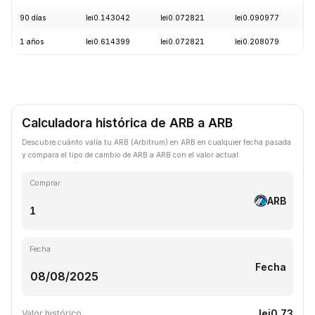
90 días
lei0.143042
lei0.072821
lei0.090977
-
1 años
lei0.614399
lei0.072821
lei0.208079
-
Calculadora histórica de ARB a ARB
Descubre cuánto valía tu ARB (Arbitrum) en ARB en cualquier fecha pasada
y compara el tipo de cambio de ARB a ARB con el valor actual.
Comprar
ARB
Fecha
Fecha
lei0.73
Valor histórico