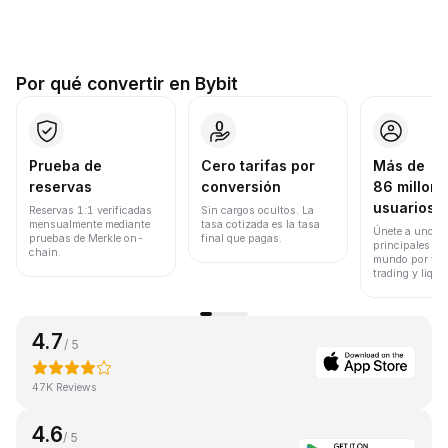
Por qué convertir en Bybit
Prueba de
Cero tarifas por
Más de
reservas
conversión
86 millone
usuarios
Reservas 1:1 verificadas
Sin cargos ocultos. La
mensualmente mediante
tasa cotizada es la tasa
Únete a uno de
pruebas de Merkle on-
final que pagas.
principales ex
chain.
mundo por vol
trading y liqui
4.7
/ 5
47K Reviews
4.6
/ 5