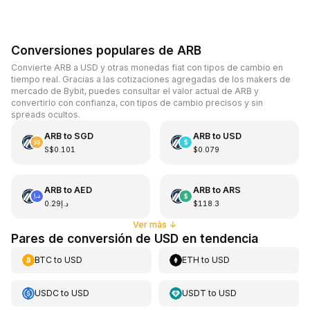
Conversiones populares de ARB
Convierte ARB a USD y otras monedas fiat con tipos de cambio en
tiempo real. Gracias a las cotizaciones agregadas de los makers de
mercado de Bybit, puedes consultar el valor actual de ARB y
convertirlo con confianza, con tipos de cambio precisos y sin
spreads ocultos.
ARB
to
SGD
ARB
to
USD
S$0.101
$0.079
ARB
to
AED
ARB
to
ARS
د.إ0.29
$118.3
Ver más
↓
Pares de conversión de USD en tendencia
BTC
to
USD
ETH
to
USD
USDC
to
USD
USDT
to
USD