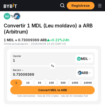
Regístrese
Inicio
MDL to ARB
Convertir 1 MDL (Leu moldavo) a ARB
(Arbitrum)
1 MDL ≈ 0.73009369 ARB
▲
+0.22%
24h
Última actualización
：
2026/08/08 19:29
(
GMT+0
)
Gastar
MDL
Recibir ~
ARB
1
10
50
100
500
1000
10000
Convert MDL to ARB
Cero comisiones · más de 350 criptos · más de 40 monedas fiat