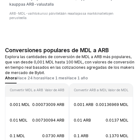
kauppaa ARB-valuutalla
ARB-MDL-vaihtokurssi päivitetään reaaliajassa markkinatietojen
perusteella.
Conversiones populares de MDL a ARB
Explora las cantidades de conversión de MDL a ARB más populares,
que van desde 0,001 MDL hasta 100 MDL, con valores de conversión
en tiempo real basados en las cotizaciones agregadas de los makers
de mercado de Bybit.
Ahora
Hace 24 horas
Hace 1 mes
Hace 1 año
Convertir MDL a ARB
Valor de ARB
Convertir ARB a MDL
Valor de MDL
0.001 MDL
0.00073009 ARB
0.001 ARB
0.00136969 MDL
0.01 MDL
0.00730094 ARB
0.01 ARB
0.0137 MDL
0.1 MDL
0.0730 ARB
0.1 ARB
0.1370 MDL