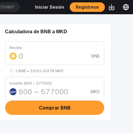
Regístrese
Iniciar Sesión
T/USDT
Calculadora de BNB a MKD
Recibe
BNB
1 BNB ≈ 33161.42078 MKD
Invierte (600 ~ 577000)
MKD
ден
Comprar BNB