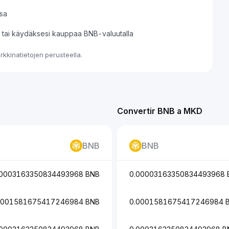
sa
si tai käydäksesi kauppaa BNB-valuutalla
kkinatietojen perusteella.
Convertir BNB a MKD
BNB
BNB
00003163350834493968 BNB
0.00003163350834493968 
0001581675417246984 BNB
0.0001581675417246984 