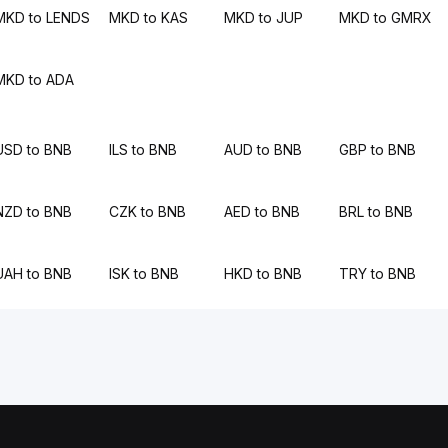
MKD to LENDS
MKD to KAS
MKD to JUP
MKD to GMRX
MKD to ADA
USD to BNB
ILS to BNB
AUD to BNB
GBP to BNB
NZD to BNB
CZK to BNB
AED to BNB
BRL to BNB
UAH to BNB
ISK to BNB
HKD to BNB
TRY to BNB