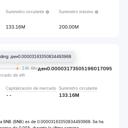
Suministro circulante
Suministro máximo
133.16M
200.00M
trading: ден0.00003163350834493968
24h Alto
ден
0.00003173505196017095
ercado de eth
Capitalización de mercado
Suministro circulante
--
133.16M
D) a BNB (BNB) es de 0.00003163350834493968. Se ha
censo de 0.00% durante la última semana.