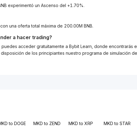
a BNB experimentó un Ascenso del +1.70%.
 con una oferta total máxima de 200.00M BNB.
nder a hacer trading?
g, puedes acceder gratuitamente a Bybit Learn, donde encontrarás es
isposición de los principiantes nuestro programa de simulación de 
MKD to DOGE
MKD to ZEND
MKD to XRP
MKD to STAR