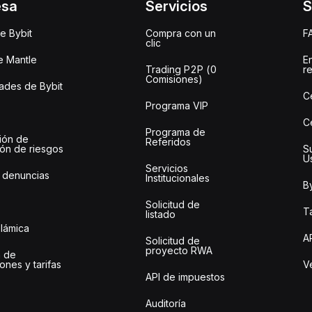
esa
Servicios
S
e Bybit
Compra con un
F
clic
e Mantle
E
Trading P2P (0
r
Comisiones)
des de Bybit
C
Programa VIP
C
Programa de
ión de
Referidos
ión de riesgos
S
U
Servicios
 denuncias
Institucionales
By
Solicitud de
Ta
listado
slámica
A
Solicitud de
proyecto RWA
 de
ones y tarifas
Ve
API de impuestos
Auditoría