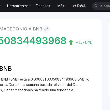
Herramientas
Finanzas
Más
🔥
XAU
o BNB
 MACEDONIO A BNB
50834493968
+1.70%
/BNB
 a BNB (BNB) está a 0.00003163350834493968 BNB, lo
ras. Durante la semana pasada, el valor del Denar
as, Denar macedonio ha tenido una tendencia