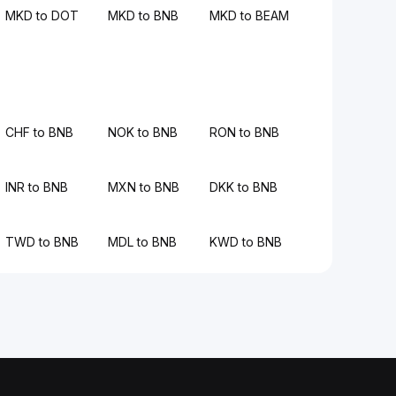
MKD to DOT
MKD to BNB
MKD to BEAM
CHF to BNB
NOK to BNB
RON to BNB
INR to BNB
MXN to BNB
DKK to BNB
TWD to BNB
MDL to BNB
KWD to BNB