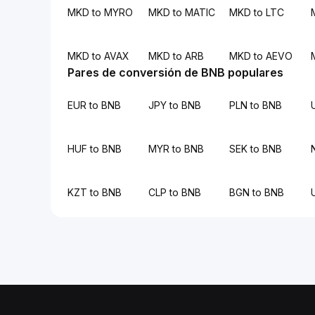
MKD to MYRO
MKD to MATIC
MKD to LTC
MKD to AVAX
MKD to ARB
MKD to AEVO
Pares de conversión de BNB populares
EUR to BNB
JPY to BNB
PLN to BNB
HUF to BNB
MYR to BNB
SEK to BNB
KZT to BNB
CLP to BNB
BGN to BNB