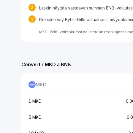
2
Laskin näyttää vastaavan summan BNB-valuutas
3
Rekisteröidy Bybit-tilille ostaaksesi, myydäkse
MKD-BNB-vaihtokurssi päivitetään reaaliajassa mar
Convertir MKD a BNB
MKD
1 MKD
0.
5 MKD
0.