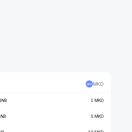
MKD
BNB
1 MKD
BNB
5 MKD