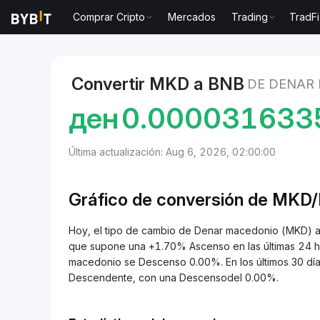
Comprar Cripto
Mercados
Trading
TradFi
Mercados
Precio de BNB BNB
Denar macedonio t
Convertir MKD a BNB
DE DENAR
ден
0.000031633
Última actualización: Aug 6, 2026, 02:00:00
Gráfico de conversión de MKD
Hoy, el tipo de cambio de Denar macedonio (MKD)
que supone una +1.70% Ascenso en las últimas 24 ho
macedonio se Descenso 0.00%. En los últimos 30 dí
Descendente, con una Descensodel 0.00%.