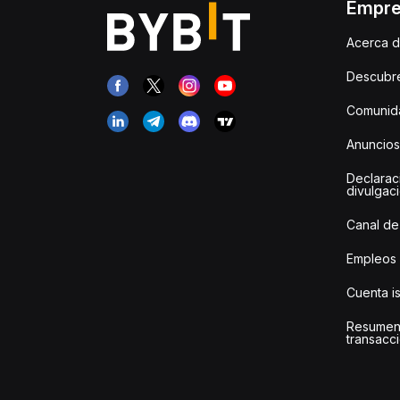
Empr
Acerca d
Descubr
Comunida
Anuncios
Declarac
divulgac
Canal de
Empleos
Cuenta i
Resumen
transacci