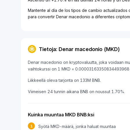
Mantente al día de los tipos de cambio actualizados
para convertir Denar macedonio a diferentes cripto
Tietoja: Denar macedonio (MKD)
Denar macedonio on kryptovaluutta, joka voidaan muu
vaihtokurssi on 1 MKD = 0.00003163350834493968
Liikkeellä oleva tarjonta on 133M BNB.
Viimeisen 24 tunnin aikana BNB on noussut 1.70%.
Kuinka muuntaa MKD BNB:ksi
1
Syötä MKD-määrä, jonka haluat muuntaa