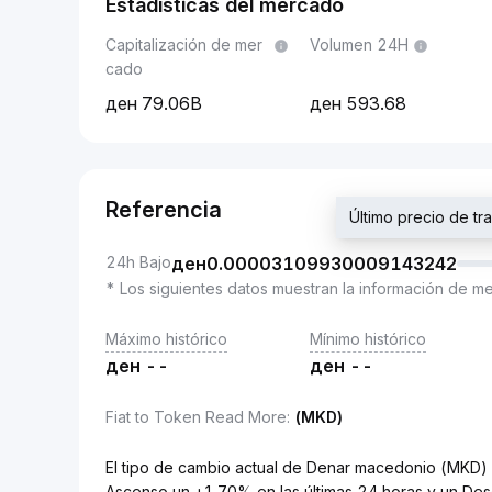
Estadísticas del mercado
Capitalización de mer
Volumen 24H
cado
79.06B
593.68
Referencia
Último precio de 
24h Bajo
ден
0.00003109930009143242
* Los siguientes datos muestran la información de m
Máximo histórico
Mínimo histórico
ден
--
ден
--
Fiat to Token Read More
:
(MKD)
El tipo de cambio actual de Denar macedonio (MK
Ascenso un +1.70% en las últimas 24 horas y un Des