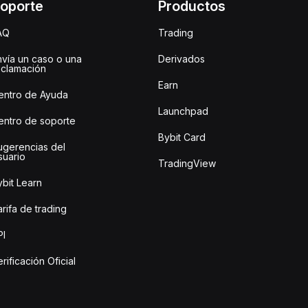
oporte
Productos
AQ
Trading
nvía un caso o una
Derivados
eclamación
Earn
entro de Ayuda
Launchpad
entro de soporte
Bybit Card
ugerencias del
suario
TradingView
bit Learn
rifa de trading
PI
rificación Oficial