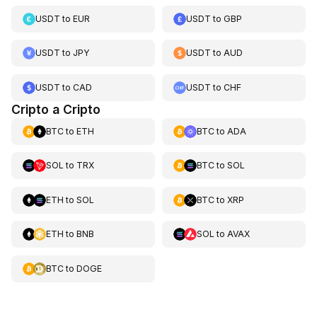
USDT
to
EUR
USDT
to
GBP
USDT
to
JPY
USDT
to
AUD
USDT
to
CAD
USDT
to
CHF
Cripto a Cripto
BTC
to
ETH
BTC
to
ADA
SOL
to
TRX
BTC
to
SOL
ETH
to
SOL
BTC
to
XRP
ETH
to
BNB
SOL
to
AVAX
BTC
to
DOGE