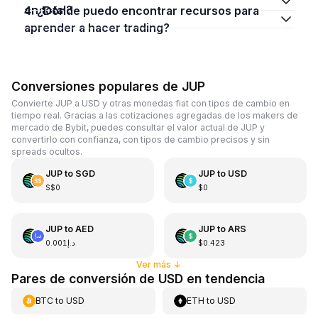
en total?
4. ¿Dónde puedo encontrar recursos para
aprender a hacer trading?
Conversiones populares de JUP
Convierte JUP a USD y otras monedas fiat con tipos de cambio en
tiempo real. Gracias a las cotizaciones agregadas de los makers de
mercado de Bybit, puedes consultar el valor actual de JUP y
convertirlo con confianza, con tipos de cambio precisos y sin
spreads ocultos.
JUP
to
SGD
JUP
to
USD
S$0
$0
JUP
to
AED
JUP
to
ARS
د.إ0.001
$0.423
Ver más
↓
Pares de conversión de USD en tendencia
BTC
to
USD
ETH
to
USD