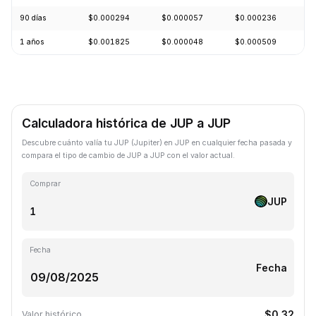
90 días
$0.000294
$0.000057
$0.000236
+
1 años
$0.001825
$0.000048
$0.000509
-
Calculadora histórica de JUP a JUP
Descubre cuánto valía tu JUP (Jupiter) en JUP en cualquier fecha pasada y
compara el tipo de cambio de JUP a JUP con el valor actual.
Comprar
JUP
Fecha
Fecha
$0.32
Valor histórico