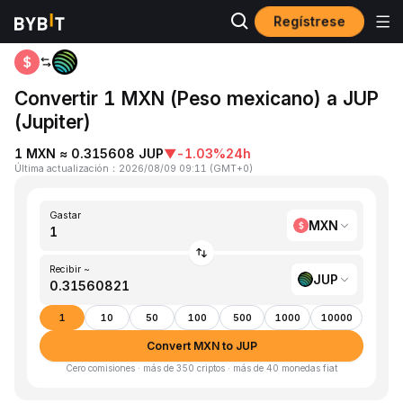
Regístrese
Inicio
MXN to JUP
Convertir 1 MXN (Peso mexicano) a JUP
(Jupiter)
1 MXN ≈ 0.315608 JUP
▼
-1.03%
24h
Última actualización
：
2026/08/09 09:11
(
GMT+0
)
Gastar
MXN
Recibir ~
JUP
1
10
50
100
500
1000
10000
Convert MXN to JUP
Cero comisiones · más de 350 criptos · más de 40 monedas fiat