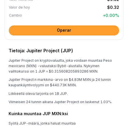
$0.32
Valor de hoy
+
0.00
%
Cambio
Operar
Tietoja: Jupiter Project (JUP)
Jupiter Project on kryptovaluutta, joka voidaan muuntaa Peso
mexicano (MXN) -valuutaksi Bybit-alustalla. Nykyinen
vaihtokurssi on 1 JUP = $0.315608205893286 MXN.
Jupiter Project:n markkina-arvo on $4.83M MXN ja 24 tunnin
kaupankäyntivolyymi on $440.73K MXN.
Liikkeellä oleva tarjonta on 1B JUP.
Viimeisen 24 tunnin aikana Jupiter Project on laskenut 1.03%.
Kuinka muuntaa JUP MXN:ksi
Syötä JUP-määrä, jonka haluat muuntaa