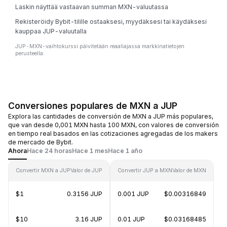
Laskin näyttää vastaavan summan MXN-valuutassa
Rekisteröidy Bybit-tilille ostaaksesi, myydäksesi tai käydäksesi
kauppaa JUP-valuutalla
JUP-MXN-vaihtokurssi päivitetään reaaliajassa markkinatietojen
perusteella.
Conversiones populares de MXN a JUP
Explora las cantidades de conversión de MXN a JUP más populares,
que van desde 0,001 MXN hasta 100 MXN, con valores de conversión
en tiempo real basados en las cotizaciones agregadas de los makers
de mercado de Bybit.
Ahora
Hace 24 horas
Hace 1 mes
Hace 1 año
Convertir MXN a JUP
Valor de JUP
Convertir JUP a MXN
Valor de MXN
$1
0.3156 JUP
0.001 JUP
$0.00316849
$10
3.16 JUP
0.01 JUP
$0.03168485