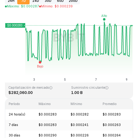
24H
7D
14D
30D
60D
200D
Máximo
:
$
0.000287
Mínimo
:
$
0.000239
Última actualización: 2026-08-09, 09:11 GMT+0
Máximo histórico
Mínimo histórico
$0.128999
$0.000004
Capitalización de mercado
Suministro circulante
$282,060.00
1.00 B
Período
Máximo
Mínimo
Promedio
C
24 hora(s)
$0.000283
$0.000282
$0.000283
+
7 días
$0.000283
$0.000241
$0.000263
+
30 días
$0.000290
$0.000226
$0.000264
+