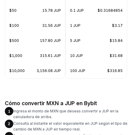
$50
15.78 JUP
0.1 JUP
$0.31684854
$100
31.56 JUP
1 JUP
$3.17
$500
157.80 JUP
5 JUP
$15.84
$1,000
315.61 JUP
10 JUP
$31.68
$10,000
3,156.08 JUP
100 JUP
$316.85
Cómo convertir MXN a JUP en Bybit
Ingresa el monto de MXN que deseas convertir a JUP en la
1
calculadora de arriba.
Consulta al instante el valor equivalente en JUP según el tipo de
2
cambio de MXN a JUP en tiempo real.