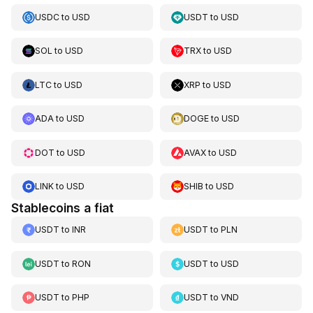
USDC
to
USD
USDT
to
USD
SOL
to
USD
TRX
to
USD
LTC
to
USD
XRP
to
USD
ADA
to
USD
DOGE
to
USD
DOT
to
USD
AVAX
to
USD
LINK
to
USD
SHIB
to
USD
Stablecoins a fiat
USDT
to
INR
USDT
to
PLN
USDT
to
RON
USDT
to
USD
USDT
to
PHP
USDT
to
VND