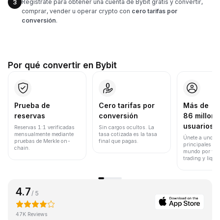
Regístrate para obtener una cuenta de Bybit gratis y convertir,
3
comprar, vender u operar crypto con
cero tarifas por
conversión
.
Por qué convertir en Bybit
Prueba de
Cero tarifas por
Más de
reservas
conversión
86 millone
usuarios
Reservas 1:1 verificadas
Sin cargos ocultos. La
mensualmente mediante
tasa cotizada es la tasa
Únete a uno de
pruebas de Merkle on-
final que pagas.
principales ex
chain.
mundo por vol
trading y liqui
4.7
/ 5
47K Reviews