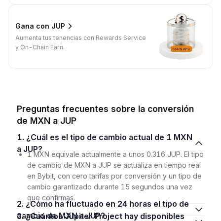
Gana con JUP
Aumenta tus tenencias con Rewards Service
y On-Chain Earn.
Preguntas frecuentes sobre la conversión
de MXN a JUP
1. ¿Cuál es el tipo de cambio actual de 1 MXN
a JUP?
1 MXN equivale actualmente a unos 0.316 JUP. El tipo
de cambio de MXN a JUP se actualiza en tiempo real
en Bybit, con cero tarifas por conversión y un tipo de
cambio garantizado durante 15 segundos una vez
que confirmas.
2. ¿Cómo ha fluctuado en 24 horas el tipo de
cambio de MXN a JUP?
3. ¿Cuántos Jupiter Project hay disponibles