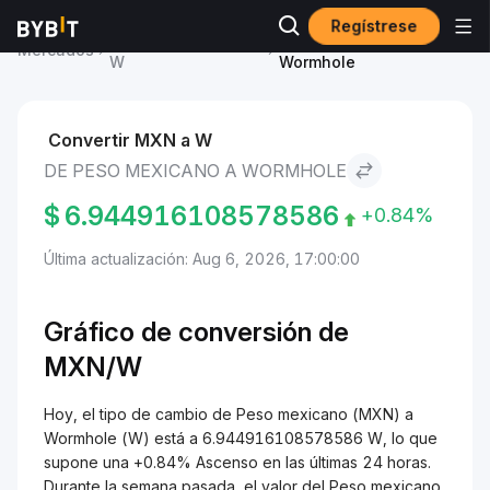
Regístrese
Precio de Wormhole
Peso mexicano to
Mercados
W
Wormhole
Convertir MXN a W
DE PESO MEXICANO A WORMHOLE
$
6.944916108578586
+0.84%
Última actualización: Aug 6, 2026, 17:00:00
Gráfico de conversión de
MXN/W
Hoy, el tipo de cambio de Peso mexicano (MXN) a
Wormhole (W) está a 6.944916108578586 W, lo que
supone una +0.84% Ascenso en las últimas 24 horas.
Durante la semana pasada, el valor del Peso mexicano