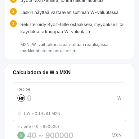
Syötä MXN-määrä, jonka haluat muuntaa
2
Laskin näyttää vastaavan summan W-valuutassa
3
Rekisteröidy Bybit-tilille ostaaksesi, myydäksesi tai
käydäksesi kauppaa W-valuutalla
MXN-W-vaihtokurssi päivitetään reaaliajassa
markkinatietojen perusteella.
Calculadora de W a MXN
Recibe
W
1 W ≈ 0.14581 MXN
Invierte (40 ~ 900000)
MXN
$