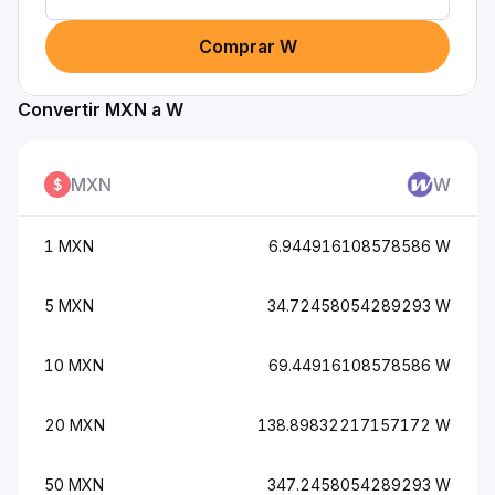
Comprar W
Convertir MXN a W
MXN
W
1 MXN
6.944916108578586 W
5 MXN
34.72458054289293 W
10 MXN
69.44916108578586 W
20 MXN
138.89832217157172 W
50 MXN
347.2458054289293 W