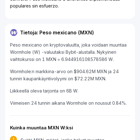
populares sin esfuerzo.
Tietoja: Peso mexicano (MXN)
Peso mexicano on kryptovaluutta, joka voidaan muuntaa
Wormhole (W) -valuutaksi Bybit-alustalla. Nykyinen
vaihtokurssi on 1 MXN = 6.944916108578586 W.
Wormhole:n markkina-arvo on $904.62M MXN ja 24
tunnin kaupankäyntivolyymi on $72.22M MXN.
Liikkeellä oleva tarjonta on 6B W.
Viimeisen 24 tunnin aikana Wormhole on noussut 0.84%.
Kuinka muuntaa MXN W:ksi
1