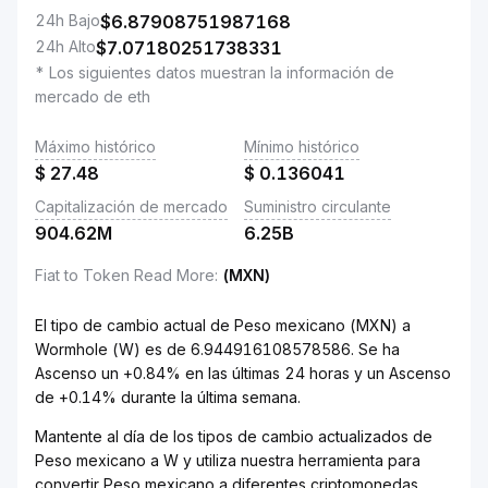
24h Bajo
$
6.87908751987168
24h Alto
$
7.07180251738331
* Los siguientes datos muestran la información de
mercado de eth
Máximo histórico
Mínimo histórico
$
27.48
$
0.136041
Capitalización de mercado
Suministro circulante
904.62M
6.25B
Fiat to Token Read More
:
(MXN)
El tipo de cambio actual de Peso mexicano (MXN) a
Wormhole (W) es de 6.944916108578586. Se ha
Ascenso un +0.84% en las últimas 24 horas y un Ascenso
de +0.14% durante la última semana.
Mantente al día de los tipos de cambio actualizados de
Peso mexicano a W y utiliza nuestra herramienta para
convertir Peso mexicano a diferentes criptomonedas