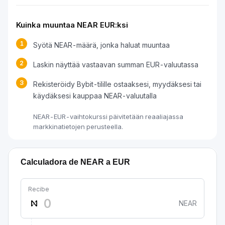
Kuinka muuntaa NEAR EUR:ksi
1
Syötä NEAR-määrä, jonka haluat muuntaa
2
Laskin näyttää vastaavan summan EUR-valuutassa
3
Rekisteröidy Bybit-tilille ostaaksesi, myydäksesi tai
käydäksesi kauppaa NEAR-valuutalla
NEAR-EUR-vaihtokurssi päivitetään reaaliajassa
markkinatietojen perusteella.
Calculadora de NEAR a EUR
Recibe
NEAR