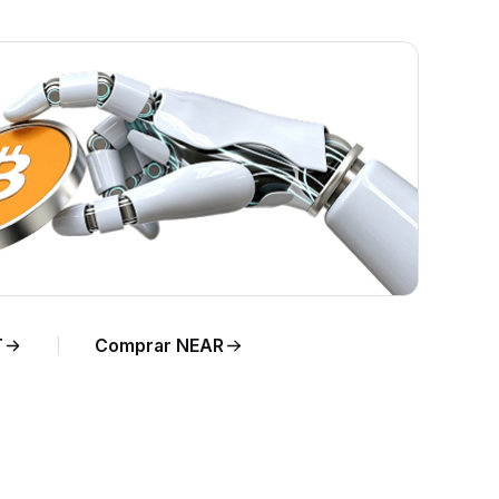
ON en
T
Comprar NEAR