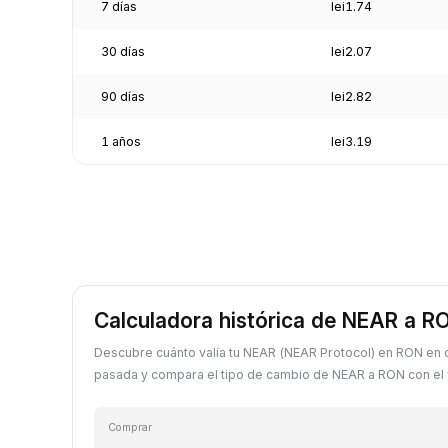
7 días
lei1.74
30 días
lei2.07
90 días
lei2.82
1 años
lei3.19
Calculadora histórica de NEAR a R
Descubre cuánto valía tu NEAR (NEAR Protocol) en RON en 
pasada y compara el tipo de cambio de NEAR a RON con el v
Comprar