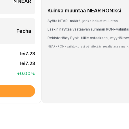
NEAR
Kuinka muuntaa NEAR RON:ksi
Syötä NEAR-määrä, jonka haluat muuntaa
Laskin näyttää vastaavan summan RON-valuuta
Fecha
Rekisteröidy Bybit-tilille ostaaksesi, myydäks
NEAR-RON-vaihtokurssi päivitetään reaaliajassa markki
lei7.23
lei7.23
+
0.00
%