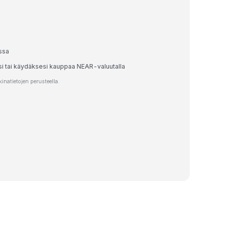
ssa
esi tai käydäksesi kauppaa NEAR-valuutalla
natietojen perusteella.