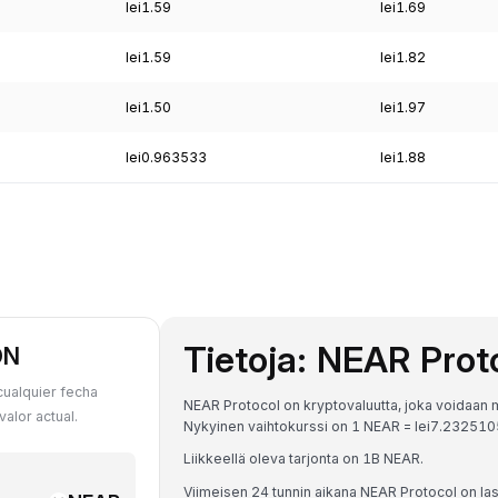
lei1.59
lei1.69
lei1.59
lei1.82
lei1.50
lei1.97
lei0.963533
lei1.88
Tietoja: NEAR Prot
ON
cualquier fecha
NEAR Protocol on kryptovaluutta, joka voidaan 
alor actual.
Nykyinen vaihtokurssi on 1 NEAR = lei7.2325
Liikkeellä oleva tarjonta on 1B NEAR.
Viimeisen 24 tunnin aikana NEAR Protocol on la