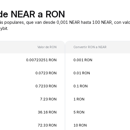
 de NEAR a RON
ás populares, que van desde 0,001 NEAR hasta 100 NEAR, con valor
bit.
Valor de RON
Convertir RON a NEAR
0.00723251 RON
0.001 RON
0.0723 RON
0.01 RON
0.7233 RON
0.1 RON
7.23 RON
1 RON
36.16 RON
5 RON
72.33 RON
10 RON