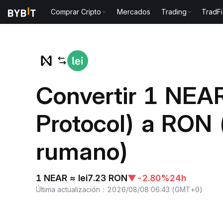
Comprar Cripto
Mercados
Trading
TradFi
Inicio
NEAR to RON
Convertir 1 NEA
Protocol) a RON 
rumano)
1 NEAR ≈ lei7.23 RON
▼
-2.80%
24h
Última actualización
：
2026/08/08 06:43
(
GMT+0
)