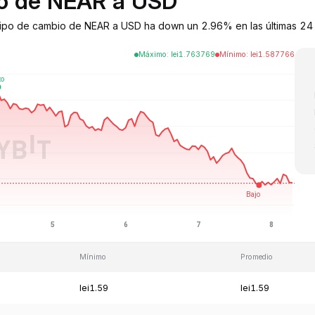
bio de NEAR a USD
 tipo de cambio de NEAR a USD ha down un 2.96% en las últimas 24
Máximo
:
lei
1.763769
Mínimo
:
lei
1.587766
Mínimo
Promedio
lei1.59
lei1.59