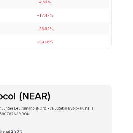
-4.63%
-17.47%
-26.94%
-39.66%
ocol (NEAR)
muuntaa Leu rumano (RON) -valuutaksi Bybit-alustalla.
10580767639 RON.
skenut 2.80%.