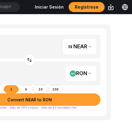
Regístrese
Iniciar Sesión
/USDT
NEAR
RON
1
5
10
100
Convert NEAR to RON
ones · más de 350 criptos · más de 40 monedas fiat