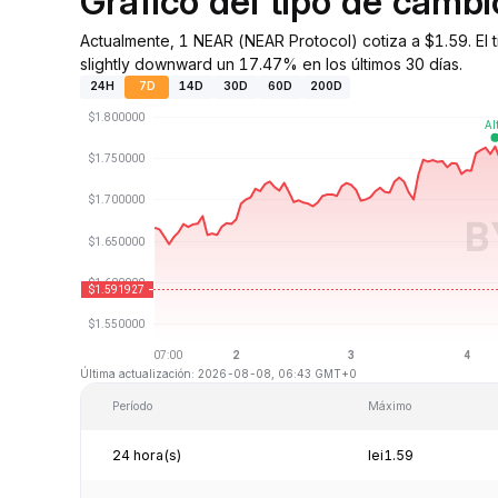
Gráfico del tipo de cam
Actualmente, 1 NEAR (NEAR Protocol) cotiza a $1.59. El
slightly downward un 17.47% en los últimos 30 días.
24H
7D
14D
30D
60D
200D
Última actualización: 2026-08-08, 06:43 GMT+0
Período
Máximo
24 hora(s)
lei1.59