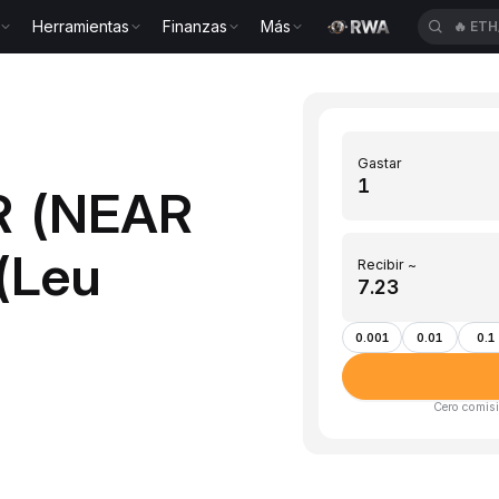
Herramientas
Finanzas
Más
🔥
ETH
Gastar
R (NEAR
(Leu
Recibir ~
0.001
0.01
0.1
Cero comisi