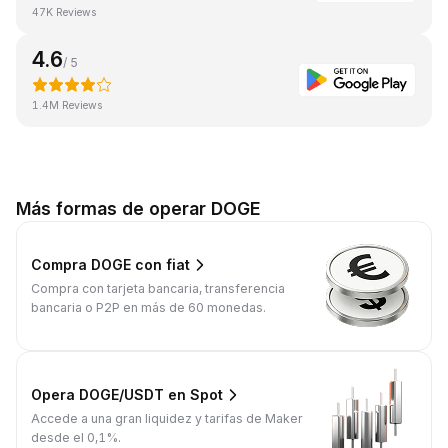
47K Reviews
4.6
/ 5
1.4M Reviews
Más formas de operar DOGE
Compra DOGE con fiat
Compra con tarjeta bancaria, transferencia
bancaria o P2P en más de 60 monedas.
Opera DOGE/USDT en Spot
Accede a una gran liquidez y tarifas de Maker
desde el 0,1%.