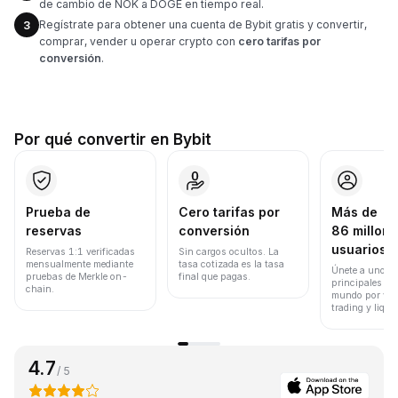
de cambio de NOK a DOGE en tiempo real.
Regístrate para obtener una cuenta de Bybit gratis y convertir,
3
comprar, vender u operar crypto con
cero tarifas por
conversión
.
Por qué convertir en Bybit
Prueba de
Cero tarifas por
Más de
reservas
conversión
86 millone
usuarios
Reservas 1:1 verificadas
Sin cargos ocultos. La
mensualmente mediante
tasa cotizada es la tasa
Únete a uno de
pruebas de Merkle on-
final que pagas.
principales ex
chain.
mundo por vol
trading y liqui
4.7
/ 5