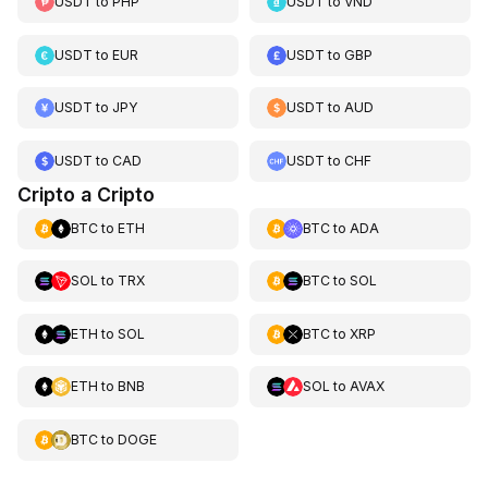
USDT
to
PHP
USDT
to
VND
USDT
to
EUR
USDT
to
GBP
USDT
to
JPY
USDT
to
AUD
USDT
to
CAD
USDT
to
CHF
Cripto a Cripto
BTC
to
ETH
BTC
to
ADA
SOL
to
TRX
BTC
to
SOL
ETH
to
SOL
BTC
to
XRP
ETH
to
BNB
SOL
to
AVAX
BTC
to
DOGE