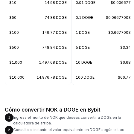
$10
14.98 DOGE
0.01 DOGE
$0.006677
$50
74.88 DOGE
0.1 DOGE
$0.06677003
$100
149.77 DOGE
1 DOGE
$0.6677003
$500
748.84 DOGE
5 DOGE
$3.34
$1,000
1,497.68 DOGE
10 DOGE
$6.68
$10,000
14,976.78 DOGE
100 DOGE
$66.77
Cómo convertir NOK a DOGE en Bybit
Ingresa el monto de NOK que deseas convertir a DOGE en la
1
calculadora de arriba.
Consulta al instante el valor equivalente en DOGE según el tipo
2