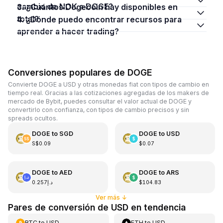
cambio de NOK a DOGE?
3. ¿Cuántos Dogecoin hay disponibles en
total?
4. ¿Dónde puedo encontrar recursos para
aprender a hacer trading?
Conversiones populares de DOGE
Convierte DOGE a USD y otras monedas fiat con tipos de cambio en
tiempo real. Gracias a las cotizaciones agregadas de los makers de
mercado de Bybit, puedes consultar el valor actual de DOGE y
convertirlo con confianza, con tipos de cambio precisos y sin
spreads ocultos.
DOGE
to
SGD
DOGE
to
USD
S$0.09
$0.07
DOGE
to
AED
DOGE
to
ARS
د.إ0.257
$104.83
Ver más
↓
Pares de conversión de USD en tendencia
BTC
to
USD
ETH
to
USD