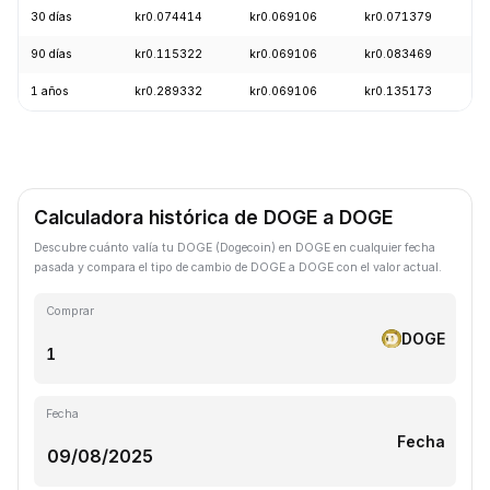
30 días
kr0.074414
kr0.069106
kr0.071379
-
90 días
kr0.115322
kr0.069106
kr0.083469
-
1 años
kr0.289332
kr0.069106
kr0.135173
-
Calculadora histórica de DOGE a DOGE
Descubre cuánto valía tu DOGE (Dogecoin) en DOGE en cualquier fecha
pasada y compara el tipo de cambio de DOGE a DOGE con el valor actual.
Comprar
DOGE
Fecha
Fecha