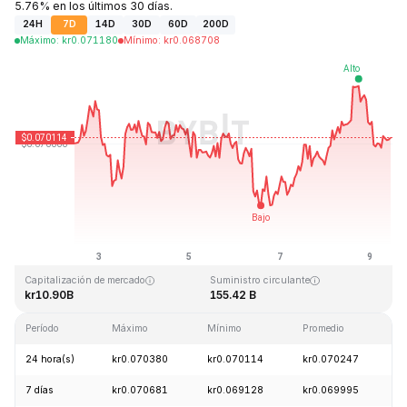
5.76% en los últimos 30 días.
24H
7D
14D
30D
60D
200D
Máximo
:
kr
0.071180
Mínimo
:
kr
0.068708
Última actualización: 2026-08-09, 11:06 GMT+0
Máximo histórico
Mínimo histórico
kr0.731578
kr0.000087
Capitalización de mercado
Suministro circulante
kr10.90B
155.42 B
Período
Máximo
Mínimo
Promedio
C
24 hora(s)
kr0.070380
kr0.070114
kr0.070247
-
7 días
kr0.070681
kr0.069128
kr0.069995
+