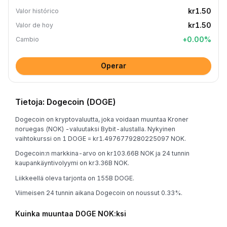
kr1.50
Valor histórico
kr1.50
Valor de hoy
+
0.00
%
Cambio
Operar
Tietoja: Dogecoin (DOGE)
Dogecoin on kryptovaluutta, joka voidaan muuntaa Kroner
noruegas (NOK) -valuutaksi Bybit-alustalla. Nykyinen
vaihtokurssi on 1 DOGE = kr1.4976779280225097 NOK.
Dogecoin:n markkina-arvo on kr103.66B NOK ja 24 tunnin
kaupankäyntivolyymi on kr3.36B NOK.
Liikkeellä oleva tarjonta on 155B DOGE.
Viimeisen 24 tunnin aikana Dogecoin on noussut 0.33%.
Kuinka muuntaa DOGE NOK:ksi