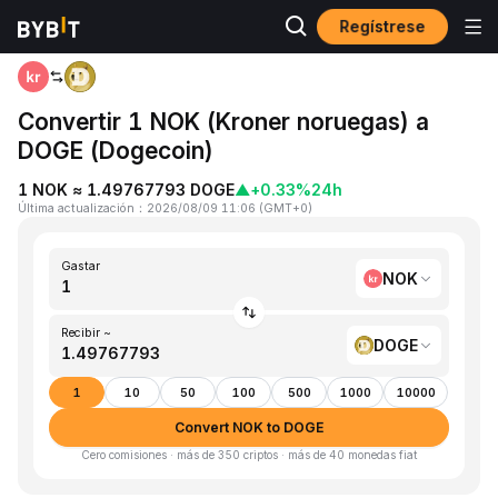
Regístrese
Inicio
NOK to DOGE
Convertir 1 NOK (Kroner noruegas) a
DOGE (Dogecoin)
1 NOK ≈ 1.49767793 DOGE
▲
+0.33%
24h
Última actualización
：
2026/08/09 11:06
(
GMT+0
)
Gastar
NOK
Recibir ~
DOGE
1
10
50
100
500
1000
10000
Convert NOK to DOGE
Cero comisiones · más de 350 criptos · más de 40 monedas fiat