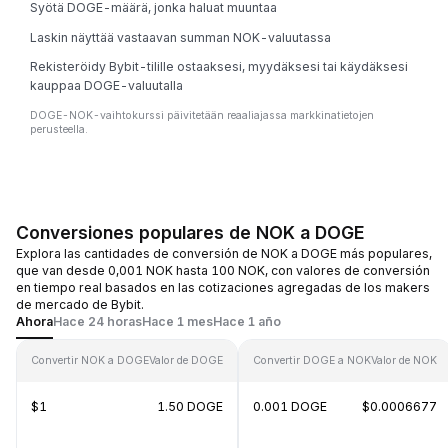
Syötä DOGE-määrä, jonka haluat muuntaa
Laskin näyttää vastaavan summan NOK-valuutassa
Rekisteröidy Bybit-tilille ostaaksesi, myydäksesi tai käydäksesi
kauppaa DOGE-valuutalla
DOGE-NOK-vaihtokurssi päivitetään reaaliajassa markkinatietojen
perusteella.
Conversiones populares de NOK a DOGE
Explora las cantidades de conversión de NOK a DOGE más populares,
que van desde 0,001 NOK hasta 100 NOK, con valores de conversión
en tiempo real basados en las cotizaciones agregadas de los makers
de mercado de Bybit.
Ahora
Hace 24 horas
Hace 1 mes
Hace 1 año
Convertir NOK a DOGE
Valor de DOGE
Convertir DOGE a NOK
Valor de NOK
$1
1.50 DOGE
0.001 DOGE
$0.0006677