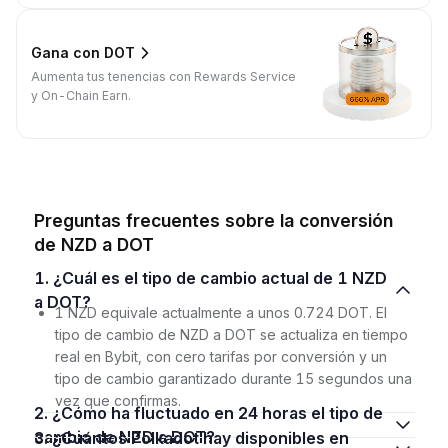
Gana con DOT
Aumenta tus tenencias con Rewards Service
y On-Chain Earn.
Preguntas frecuentes sobre la conversión
de NZD a DOT
1. ¿Cuál es el tipo de cambio actual de 1 NZD
a DOT?
1 NZD equivale actualmente a unos 0.724 DOT. El
tipo de cambio de NZD a DOT se actualiza en tiempo
real en Bybit, con cero tarifas por conversión y un
tipo de cambio garantizado durante 15 segundos una
vez que confirmas.
2. ¿Cómo ha fluctuado en 24 horas el tipo de
cambio de NZD a DOT?
3. ¿Cuántos Polkadot hay disponibles en