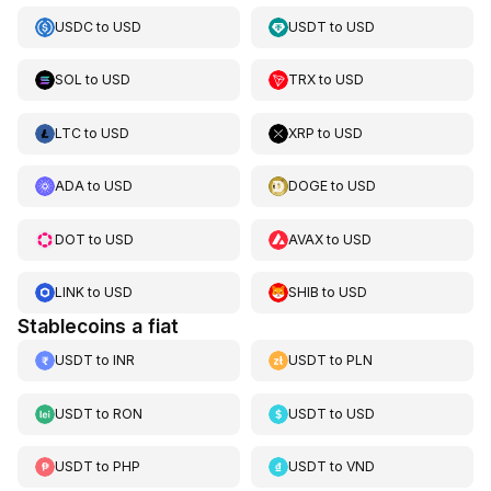
USDC
to
USD
USDT
to
USD
SOL
to
USD
TRX
to
USD
LTC
to
USD
XRP
to
USD
ADA
to
USD
DOGE
to
USD
DOT
to
USD
AVAX
to
USD
LINK
to
USD
SHIB
to
USD
Stablecoins a fiat
USDT
to
INR
USDT
to
PLN
USDT
to
RON
USDT
to
USD
USDT
to
PHP
USDT
to
VND