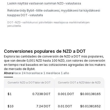
Laskin näyttää vastaavan summan NZD-valuutassa
Rekisteröidy Bybit-tilille ostaaksesi, myydäksesi tai käydäksesi
kauppaa DOT-valuutalla
DOT-NZD-vaihtokurssi päivitetään reaaliajassa markkinatietojen
perusteella.
Conversiones populares de NZD a DOT
Explora las cantidades de conversión de NZD a DOT más populares,
que van desde 0,001 NZD hasta 100 NZD, con valores de conversión
en tiempo real basados en las cotizaciones agregadas de los makers
de mercado de Bybit.
Ahora
Hace 24 horas
Hace 1 mes
Hace 1 año
Convertir NZD a DOT
Valor de DOT
Convertir DOT a NZD
Valor de NZD
$1
0.7238 DOT
0.001 DOT
$0.00138165
$10
7.24 DOT
0.01 DOT
$0.01381652