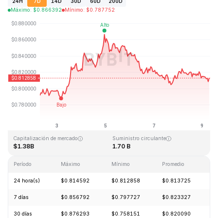
24H
7D
14D
30D
60D
200D
Máximo
:
$
0.866392
Mínimo
:
$
0.787752
Última actualización: 2026-08-09, 06:44 GMT+0
Máximo histórico
Mínimo histórico
$54.98
$0.746764
Capitalización de mercado
Suministro circulante
$1.38B
1.70 B
Período
Máximo
Mínimo
Promedio
C
24 hora(s)
$0.814592
$0.812858
$0.813725
-
7 días
$0.856792
$0.797727
$0.823327
+
30 días
$0.876293
$0.758151
$0.820090
-