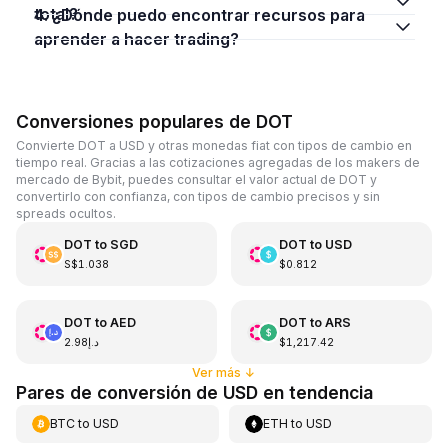
total?
4. ¿Dónde puedo encontrar recursos para
aprender a hacer trading?
Conversiones populares de DOT
Convierte DOT a USD y otras monedas fiat con tipos de cambio en
tiempo real. Gracias a las cotizaciones agregadas de los makers de
mercado de Bybit, puedes consultar el valor actual de DOT y
convertirlo con confianza, con tipos de cambio precisos y sin
spreads ocultos.
DOT
to
SGD
DOT
to
USD
S$1.038
$0.812
DOT
to
AED
DOT
to
ARS
د.إ2.98
$1,217.42
Ver más
↓
Pares de conversión de USD en tendencia
BTC
to
USD
ETH
to
USD