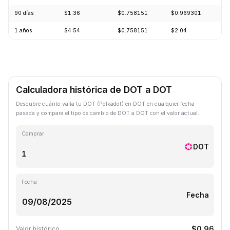
90 días
$1.36
$0.758151
$0.969301
-
1 años
$4.54
$0.758151
$2.04
-
Calculadora histórica de DOT a DOT
Descubre cuánto valía tu DOT (Polkadot) en DOT en cualquier fecha
pasada y compara el tipo de cambio de DOT a DOT con el valor actual.
Comprar
DOT
Fecha
Fecha
$0.96
Valor histórico