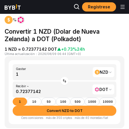
Regístrese
Inicio
NZD to DOT
Convertir 1 NZD (Dolar de Nueva
Zelanda) a DOT (Polkadot)
1 NZD ≈ 0.72377142 DOT
▲
+0.73%
24h
Última actualización
：
2026/08/09 06:44
(
GMT+0
)
Gastar
NZD
Recibir ~
DOT
1
10
50
100
500
1000
10000
Convert NZD to DOT
Cero comisiones · más de 350 criptos · más de 40 monedas fiat