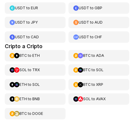
USDT
to
EUR
USDT
to
GBP
USDT
to
JPY
USDT
to
AUD
USDT
to
CAD
USDT
to
CHF
Cripto a Cripto
BTC
to
ETH
BTC
to
ADA
SOL
to
TRX
BTC
to
SOL
ETH
to
SOL
BTC
to
XRP
ETH
to
BNB
SOL
to
AVAX
BTC
to
DOGE