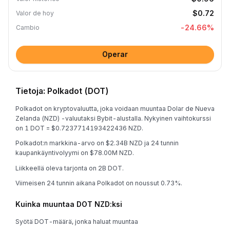
$0.72
Valor de hoy
-24.66
%
Cambio
Operar
Tietoja: Polkadot (DOT)
Polkadot on kryptovaluutta, joka voidaan muuntaa Dolar de Nueva
Zelanda (NZD) -valuutaksi Bybit-alustalla. Nykyinen vaihtokurssi
on 1 DOT = $0.7237714193422436 NZD.
Polkadot:n markkina-arvo on $2.34B NZD ja 24 tunnin
kaupankäyntivolyymi on $78.00M NZD.
Liikkeellä oleva tarjonta on 2B DOT.
Viimeisen 24 tunnin aikana Polkadot on noussut 0.73%.
Kuinka muuntaa DOT NZD:ksi
Syötä DOT-määrä, jonka haluat muuntaa