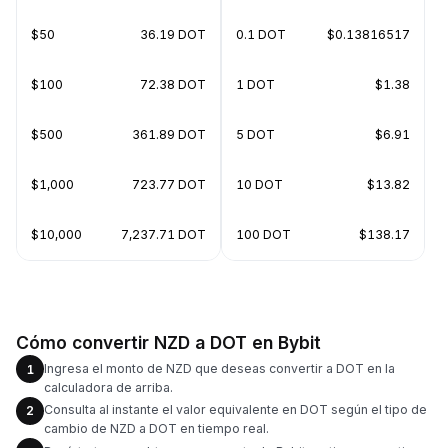
$50
36.19 DOT
0.1 DOT
$0.13816517
$100
72.38 DOT
1 DOT
$1.38
$500
361.89 DOT
5 DOT
$6.91
$1,000
723.77 DOT
10 DOT
$13.82
$10,000
7,237.71 DOT
100 DOT
$138.17
Cómo convertir NZD a DOT en Bybit
Ingresa el monto de NZD que deseas convertir a DOT en la
1
calculadora de arriba.
Consulta al instante el valor equivalente en DOT según el tipo de
2
cambio de NZD a DOT en tiempo real.