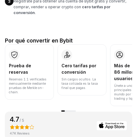
Regístrate para obtener una cuenta de Bybit gratis y convertir,
3
comprar, vender u operar crypto con
cero tarifas por
conversión
.
Por qué convertir en Bybit
Prueba de
Cero tarifas por
Más de
reservas
conversión
86 millone
usuarios
Reservas 1:1 verificadas
Sin cargos ocultos. La
mensualmente mediante
tasa cotizada es la tasa
Únete a uno de
pruebas de Merkle on-
final que pagas.
principales ex
chain.
mundo por vol
trading y liqui
4.7
/ 5
47K Reviews