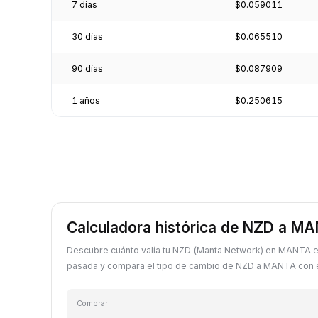
7 días
$0.059011
30 días
$0.065510
90 días
$0.087909
1 años
$0.250615
Calculadora histórica de NZD a M
Descubre cuánto valía tu NZD (Manta Network) en MANTA e
pasada y compara el tipo de cambio de NZD a MANTA con el
Comprar