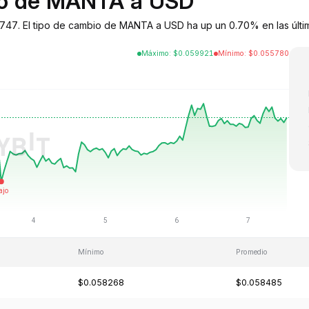
bio de MANTA a USD
47. El tipo de cambio de MANTA a USD ha up un 0.70% en las últi
Máximo
:
$
0.059921
Mínimo
:
$
0.055780
Mínimo
Promedio
$0.058268
$0.058485