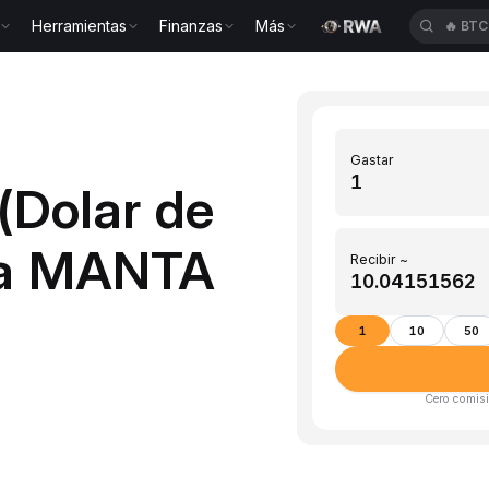
Herramientas
Finanzas
Más
🔥
BTC
Gastar
(Dolar de
 a MANTA
Recibir ~
1
10
50
Cero comisi