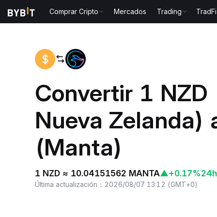
Comprar Cripto
Mercados
Trading
TradFi
Inicio
NZD to MANTA
Convertir 1 NZD 
Nueva Zelanda)
(Manta)
1 NZD ≈ 10.04151562 MANTA
▲
+0.17%
24h
Última actualización
：
2026/08/07 13:12
(
GMT+0
)