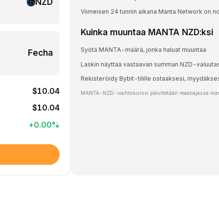
NZD
Viimeisen 24 tunnin aikana Manta Network on n
Kuinka muuntaa MANTA NZD:ksi
Syötä MANTA-määrä, jonka haluat muuntaa
Fecha
Laskin näyttää vastaavan summan NZD-valuuta
Rekisteröidy Bybit-tilille ostaaksesi, myydäks
$10.04
MANTA-NZD-vaihtokurssi päivitetään reaaliajassa markk
$10.04
+
0.00
%