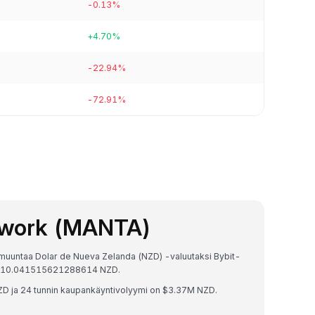
-0.13%
+4.70%
-22.94%
-72.91%
twork (MANTA)
 muuntaa Dolar de Nueva Zelanda (NZD) -valuutaksi Bybit-
 = $10.041515621288614 NZD.
D ja 24 tunnin kaupankäyntivolyymi on $3.37M NZD.