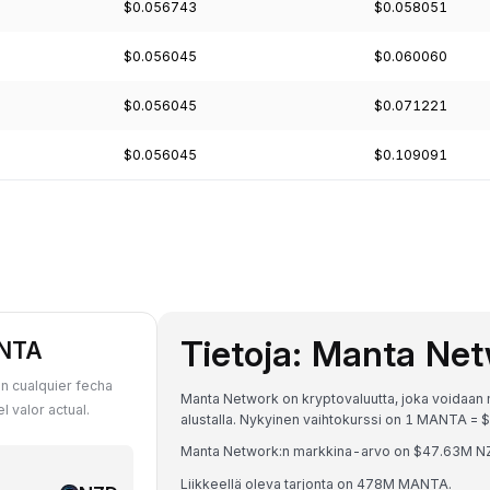
$0.056743
$0.058051
$0.056045
$0.060060
$0.056045
$0.071221
$0.056045
$0.109091
Tietoja: Manta Ne
ANTA
n cualquier fecha
Manta Network on kryptovaluutta, joka voidaan
 valor actual.
alustalla. Nykyinen vaihtokurssi on 1 MANTA
Manta Network:n markkina-arvo on $47.63M NZ
Liikkeellä oleva tarjonta on 478M MANTA.