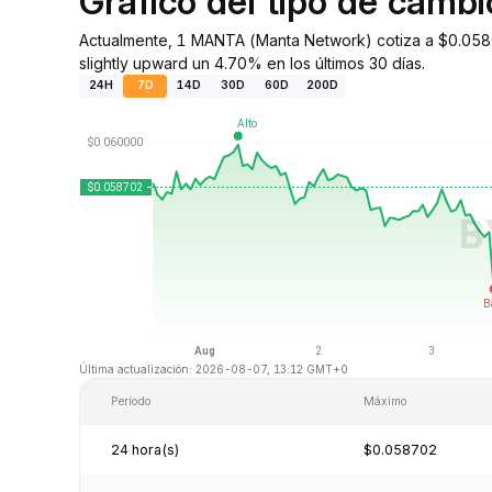
Gráfico del tipo de cam
Actualmente, 1 MANTA (Manta Network) cotiza a $0.0587
slightly upward un 4.70% en los últimos 30 días.
24H
7D
14D
30D
60D
200D
Última actualización: 2026-08-07, 13:12 GMT+0
Período
Máximo
24 hora(s)
$0.058702