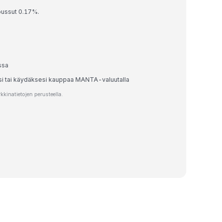
oussut 0.17%.
ssa
esi tai käydäksesi kauppaa MANTA-valuutalla
inatietojen perusteella.