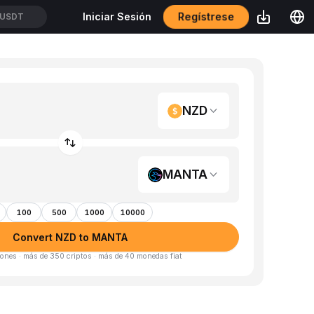
Regístrese
Iniciar Sesión
USDT
NZD
MANTA
100
500
1000
10000
Convert NZD to MANTA
ones · más de 350 criptos · más de 40 monedas fiat