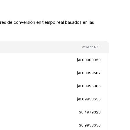
es de conversión en tiempo real basados en las
Valor de NZD
$0.00009959
$0.00099587
$0.00995866
$0.09958656
$0.4979328
$0.9958656